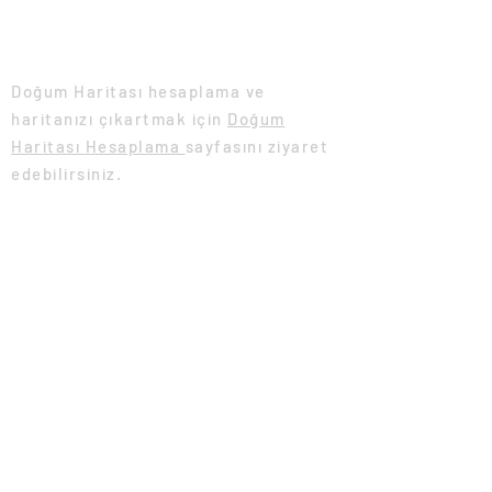
Doğum Haritası Hesaplama
Doğum Haritası hesaplama ve
haritanızı çıkartmak için
Doğum
Haritası Hesaplama
sayfasını ziyaret
edebilirsiniz.
Doğum Haritası
astrokronos.com
Astroloji Eğitimi
Yükselen Burç Hesaplama
Yükselen burcunuzu öğrenmek için
Yükselen
Burç Hesaplama
aracını kullanabilirsiniz.
Eğitim Makaleleri
Temel Seviye Astroloji Makaleleri​