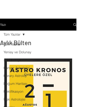
Yazı
Tüm Yazılar
Aylık Bülten
Tüm Yazılar
Yeniay ve Dolunay
2024 Burç Yorumları
Kariyer Astrolojisi
Horary Astroloji
Doğum Haritası
Rektifikasyon
İlişki Astrolojisi