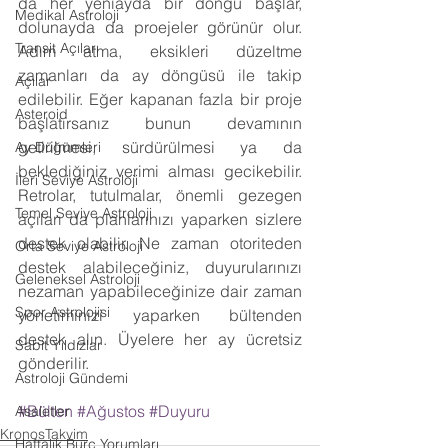
da her yeniayda bir döngü başlar, 
Medikal Astroloji
dolunayda da proejeler görünür olur. 
Transit Açıları
Adım atma, eksikleri düzeltme 
zamanları da ay döngüsü ile takip 
Açılar
edilebilir. Eğer kapanan fazla bir proje 
Asteroid
başlatırsanız bunun devamının 
getirilmesi, sürdürülmesi ya da 
Ay Düğümleri
beklediğiniz verimi alması gecikebilir. 
İleri Seviye Astroloji
Retrolar, tutulmalar, önemli gezegen 
Temel Seviye Astroloji
açıları da planlarınızı yaparken sizlere 
destek olabilir. Ne zaman otoriteden 
Orta Seviye Astroloji
destek alabileceğiniz, duyurularınızı 
Geleneksel Astroloji
nezaman yapabileceğinize dair zaman 
Spor Astrolojisi
yönetiminizi yaparken bültenden 
destek alın. Üyelere her ay ücretsiz 
Sabit Yıldızlar
gönderilir.
Astroloji Gündemi
#Bülten
#Ağustos
#Duyuru
Asaletler
KronosTakvim
Haftalık Burç Yorumları