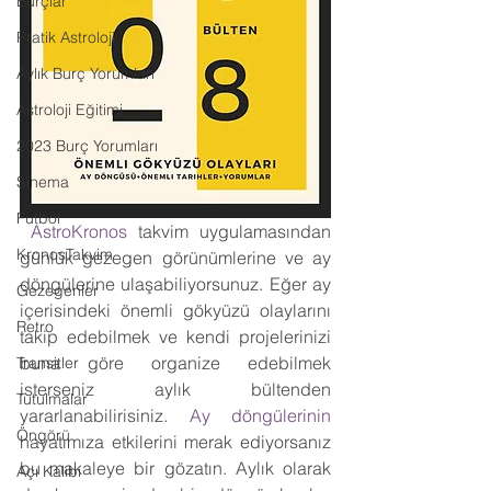
Burçlar
Pratik Astroloji
Aylık Burç Yorumları
Astroloji Eğitimi
2023 Burç Yorumları
Sinema
Futbol
 AstroKronos
 takvim uygulamasından 
KronosTakvim
günlük gezegen görünümlerine ve ay 
döngülerine ulaşabiliyorsunuz. Eğer ay 
Gezegenler
içerisindeki önemli gökyüzü olaylarını 
Retro
takip edebilmek ve kendi projelerinizi 
buna göre organize edebilmek 
Transitler
isterseniz aylık bültenden 
Tutulmalar
yararlanabilirisiniz. 
Ay döngülerinin
Öngörü
hayatımıza etkilerini merak ediyorsanız 
bu makaleye bir gözatın. Aylık olarak 
Açı Kalıbı