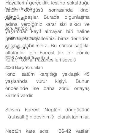
Hayallerin gerçeklik testine sokulduğu 
Astrolojide Evler
satürn döngüsü sonrasında ikinci 
döngü başlar. Burada olgunlaşma 
William Lilly
adına verdiğiniz karar sizi sıkıcı ve 
Soru Astrolojisi
yaşamdan keyif almayan biri haline 
getirmişse, hayallerinizi biraz derinden 
Helenistik Astroloji
kesmiş olabilirsiniz. Bu süreci sağlıklı 
Solar Return
atlatanlar için Forrest tek bir cümle 
2026 Astroloji Transitleri
kurar; 《onlar Pazartesileri sever》
2026 Burç Yorumları
Ikıncı satürn karşıtlığı yaklaşık 45 
yaşlarında vurur kişiyi. Bunun 
öncesinde ise daha zorlu ortayaş 
krizleri vardır.
Steven Forrest Neptün döngüsünü 
《ruhsallığın devinimi》 olarak tanımlar.
Neptün kare açısı  36-42 yaşları 