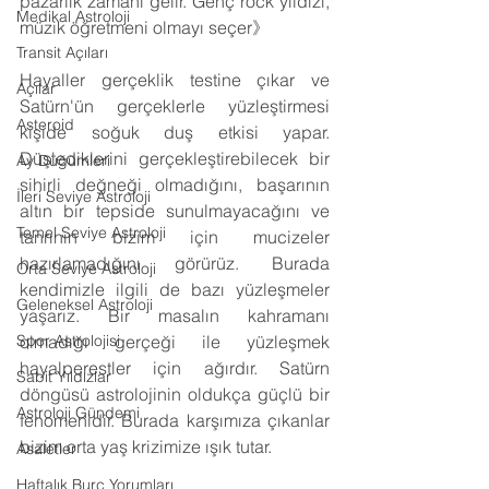
pazarlık zamanı gelir. Genç rock yıldızı, 
Medikal Astroloji
müzik öğretmeni olmayı seçer》
Transit Açıları
Hayaller gerçeklik testine çıkar ve 
Açılar
Satürn'ün gerçeklerle yüzleştirmesi 
Asteroid
kişide soğuk duş etkisi yapar. 
Düşlediklerini gerçekleştirebilecek bir 
Ay Düğümleri
sihirli değneği olmadığını, başarının 
İleri Seviye Astroloji
altın bir tepside sunulmayacağını ve 
Temel Seviye Astroloji
tanrının bizim için mucizeler 
hazırlamadığını görürüz. Burada 
Orta Seviye Astroloji
kendimizle ilgili de bazı yüzleşmeler 
Geleneksel Astroloji
yaşarız. Bir masalın kahramanı 
olmadığı gerçeği ile yüzleşmek 
Spor Astrolojisi
hayalperestler için ağırdır. Satürn 
Sabit Yıldızlar
döngüsü astrolojinin oldukça güçlü bir 
Astroloji Gündemi
fenomenidir. Burada karşımıza çıkanlar 
bizim orta yaş krizimize ışık tutar.
Asaletler
Haftalık Burç Yorumları