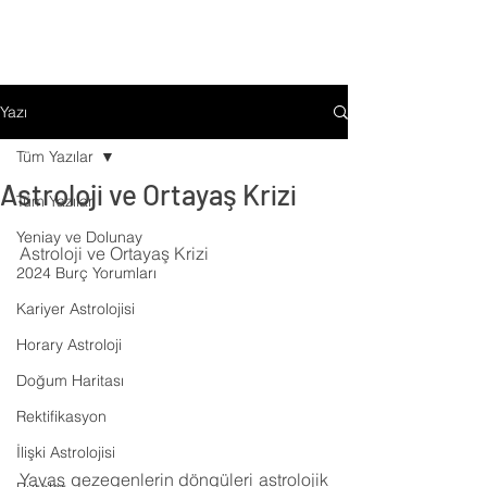
Yazı
Tüm Yazılar
Astroloji ve Ortayaş Krizi
Tüm Yazılar
Yeniay ve Dolunay
Astroloji ve Ortayaş Krizi
2024 Burç Yorumları
Kariyer Astrolojisi
Horary Astroloji
Doğum Haritası
Rektifikasyon
İlişki Astrolojisi
Yavaş gezegenlerin döngüleri astrolojik 