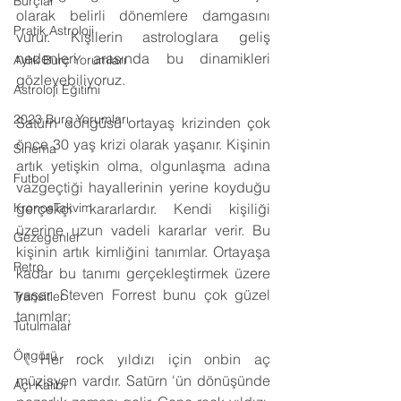
Burçlar
olarak belirli dönemlere damgasını 
Pratik Astroloji
vurur. Kişilerin astrologlara geliş 
nedenleri arasında bu dinamikleri 
Aylık Burç Yorumları
gözleyebiliyoruz.
Astroloji Eğitimi
2023 Burç Yorumları
Satürn döngüsü ortayaş krizinden çok 
önce 30 yaş krizi olarak yaşanır. Kişinin 
Sinema
artık yetişkin olma, olgunlaşma adına 
Futbol
vazgeçtiği hayallerinin yerine koyduğu 
gerçekçi kararlardır. Kendi kişiliği 
KronosTakvim
üzerine uzun vadeli kararlar verir. Bu 
Gezegenler
kişinin artık kimliğini tanımlar. Ortayaşa 
Retro
kadar bu tanımı gerçekleştirmek üzere 
yaşar. Steven Forrest bunu çok güzel 
Transitler
tanımlar;
Tutulmalar
Öngörü
《Her rock yıldızı için onbin aç 
müzisyen vardır. Satürn 'ün dönüşünde 
Açı Kalıbı