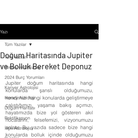
Yazı
Tüm Yazılar
Doğum Haritasında Jupiter
Tüm Yazılar
ve Bolluk Bereket Deponuz
Yeniay ve Dolunay
2024 Burç Yorumları
Jupiter doğum haritasında hangi 
Kariyer Astrolojisi
konularda şanslı olduğumuzu, 
kendimizi hangi konularda geliştirmeye 
Horary Astroloji
çalıştığımızı, yaşama bakış açımızı, 
Doğum Haritası
hayatımızda bize yol gösteren akıl 
Rektifikasyon
hocalarını, felsefemizi, vizyonumuzu 
anlatır. Bu yazıda sadece bize hangi 
İlişki Astrolojisi
konularda bolluk içinde olduğumuzu 