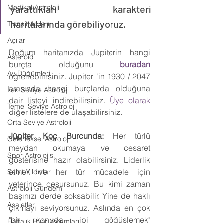
Medikal Astroloji
yarattıkları karakteri 
haritalarında görebiliyoruz.
Transit Açıları
Açılar
Doğum haritanızda Jupiterin hangi 
Asteroid
burçta olduğunu 
buradan
Ay Düğümleri
öğrenebilirsiniz. Jupiter 'in 1930 / 2047 
arasında hangi burçlarda olduğuna 
İleri Seviye Astroloji
dair listeyi indirebilirsiniz. 
Üye olarak
Temel Seviye Astroloji
diğer listelere de ulaşabilirsiniz.
Orta Seviye Astroloji
Jüpiter Koç Burcunda: 
Her türlü 
Geleneksel Astroloji
meydan okumaya ve cesaret 
Spor Astrolojisi
gösterisine hazır olabilirsiniz. Liderlik 
etmek ve her tür mücadele için 
Sabit Yıldızlar
yeterince cesursunuz. Bu kimi zaman 
Astroloji Gündemi
başınızı derde soksabilir. Yine de haklı 
Asaletler
çıkmayı seviyorsunuz. Aslında en çok 
"bir konuda ipi göğüslemek" 
Haftalık Burç Yorumları