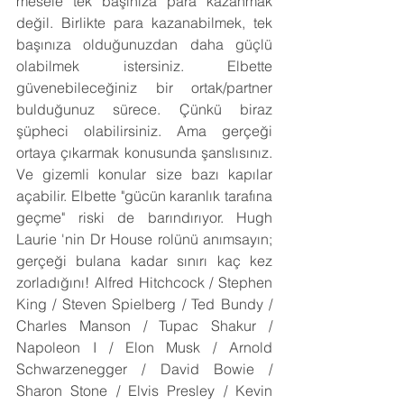
mesele tek başınıza para kazanmak 
değil. Birlikte para kazanabilmek, tek 
başınıza olduğunuzdan daha güçlü 
olabilmek istersiniz. Elbette 
güvenebileceğiniz bir ortak/partner 
bulduğunuz sürece. Çünkü biraz 
şüpheci olabilirsiniz. Ama gerçeği 
ortaya çıkarmak konusunda şanslısınız. 
Ve gizemli konular size bazı kapılar 
açabilir. Elbette "gücün karanlık tarafına 
geçme" riski de barındırıyor. Hugh 
Laurie 'nin Dr House rolünü anımsayın; 
gerçeği bulana kadar sınırı kaç kez 
zorladığını! Alfred Hitchcock / Stephen 
King / Steven Spielberg / Ted Bundy / 
Charles Manson / Tupac Shakur / 
Napoleon I / Elon Musk / Arnold 
Schwarzenegger / David Bowie / 
Sharon Stone / Elvis Presley / Kevin 