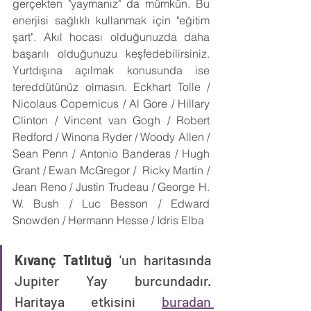
gerçekten "yaymanız" da mümkün. Bu 
enerjisi sağlıklı kullanmak için "eğitim 
şart". Akıl hocası olduğunuzda daha 
başarılı olduğunuzu keşfedebilirsiniz. 
Yurtdışına açılmak konusunda ise 
tereddütünüz olmasın. Eckhart Tolle / 
Nicolaus Copernicus / Al Gore / Hillary 
Clinton / Vincent van Gogh / Robert 
Redford / Winona Ryder / Woody Allen / 
Sean Penn / Antonio Banderas / Hugh 
Grant / Ewan McGregor /  Ricky Martin / 
Jean Reno / Justin Trudeau / George H. 
W. Bush / Luc Besson / Edward 
Snowden / Hermann Hesse / Idris Elba  
Kıvanç Tatlıtuğ
 'un haritasında 
Jupiter Yay burcundadır. 
Haritaya etkisini 
buradan 