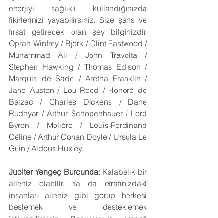
enerjiyi sağlıklı kullandığınızda 
fikirlerinizi yayabilirsiniz. Size şans ve 
fırsat getirecek olan şey bilginizdir. 
Oprah Winfrey / Björk / Clint Eastwood / 
Muhammad Ali / John Travolta / 
Stephen Hawking / Thomas Edison / 
Marquis de Sade / Aretha Franklin / 
Jane Austen / Lou Reed / Honoré de 
Balzac / Charles Dickens / Dane 
Rudhyar / Arthur Schopenhauer / Lord 
Byron / Molière / Louis-Ferdinand 
Céline / Arthur Conan Doyle / Ursula Le 
Guin / Aldous Huxley
Jupiter Yengeç Burcunda:
 Kalabalık bir 
aileniz olabilir. Ya da etrafınızdaki 
insanları aileniz gibi görüp herkesi 
beslemek ve desteklemek 