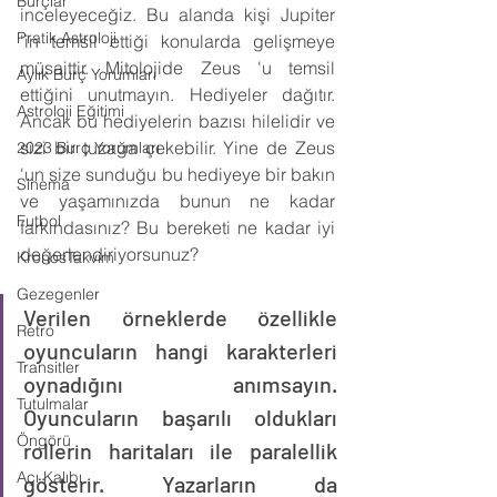
Burçlar
inceleyeceğiz. Bu alanda kişi Jupiter 
Pratik Astroloji
'in temsil ettiği konularda gelişmeye 
müsaittir. Mitolojide Zeus 'u temsil 
Aylık Burç Yorumları
ettiğini unutmayın. Hediyeler dağıtır. 
Astroloji Eğitimi
Ancak bu hediyelerin bazısı hilelidir ve 
sizi bir tuzağa çekebilir. Yine de Zeus 
2023 Burç Yorumları
'un size sunduğu bu hediyeye bir bakın 
Sinema
ve yaşamınızda bunun ne kadar 
Futbol
farkındasınız? Bu bereketi ne kadar iyi 
değerlendiriyorsunuz?
KronosTakvim
Gezegenler
Verilen örneklerde özellikle 
Retro
oyuncuların hangi karakterleri 
Transitler
oynadığını anımsayın. 
Tutulmalar
Oyuncuların başarılı oldukları 
Öngörü
rollerin haritaları ile paralellik 
Açı Kalıbı
gösterir. Yazarların da 