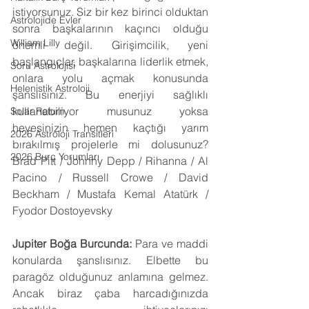
istiyorsunuz. Siz bir kez birinci olduktan 
Astrolojide Evler
sonra başkalarının kaçıncı olduğu 
William Lilly
önemli değil. Girişimcilik, yeni 
başlangıçlar, başkalarına liderlik etmek, 
Soru Astrolojisi
onlara yolu açmak konusunda 
Helenistik Astroloji
şanslısınız. Bu enerjiyi sağlıklı 
kullanabiliyor musunuz yoksa 
Solar Return
hevesinizin hemen kaçtığı yarım 
2026 Astroloji Transitleri
bırakılmış projelerle mi dolusunuz? 
2026 Burç Yorumları
Brad Pitt / Johnny Depp / Rihanna / Al 
Pacino / Russell Crowe / David 
Beckham / Mustafa Kemal Atatürk / 
Fyodor Dostoyevsky
Jupiter Boğa Burcunda:
 Para ve maddi 
konularda şanslısınız. Elbette bu 
paragöz olduğunuz anlamına gelmez. 
Ancak biraz çaba harcadığınızda 