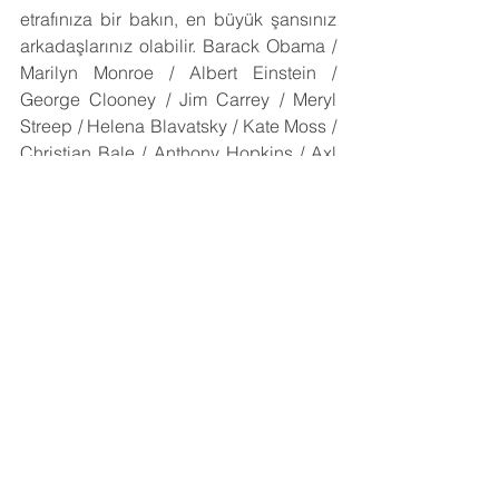
etrafınıza bir bakın, en büyük şansınız 
arkadaşlarınız olabilir. Barack Obama / 
Marilyn Monroe / Albert Einstein / 
George Clooney / Jim Carrey / Meryl 
Streep / Helena Blavatsky / Kate Moss / 
Christian Bale / Anthony Hopkins / Axl 
Rose / Pablo Escobar / Fidel Castro
Jupiter Balık Burcunda: 
Fantastik 
edebiyata yönelmeyi düşündünüz mü? 
Yoksa kendi hayal dünyanızda kendi 
kendinize mutlu olmayı mı 
seçiyorsunuz. Masallar şansın kapısını 
aralayabilir. En azından hayalgücünüzü 
zorlayacak alanlarda şanslı 
olduğunuzu söyleyebiliriz. Başkaları 
için inandırıcı olmayan konular sizin en 
güçlü olduğunuz kısım olabilir. Listeye 