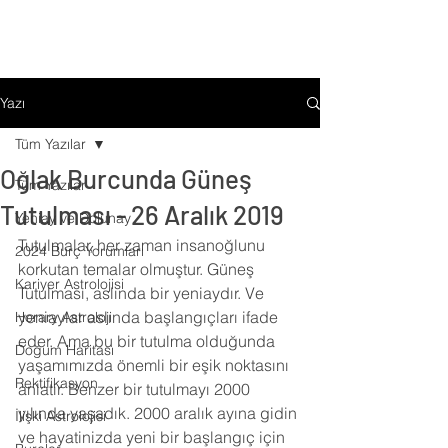
Yazı
Tüm Yazılar
Oğlak Burcunda Güneş
Tüm Yazılar
Tutulması - 26 Aralık 2019
Yeniay ve Dolunay
Tutulmalar, her zaman insanoğlunu 
2024 Burç Yorumları
korkutan temalar olmuştur. Güneş 
Kariyer Astrolojisi
Tutulması, aslında bir yeniaydır. Ve 
yeniaylar aslında başlangıçları ifade 
Horary Astroloji
eder. Ama bu bir tutulma olduğunda 
Doğum Haritası
yaşamımızda önemli bir eşik noktasını 
Rektifikasyon
anlatır. Benzer bir tutulmayı 2000 
yılında yaşadık. 2000 aralık ayına gidin 
İlişki Astrolojisi
ve hayatinizda yeni bir başlangıç için 