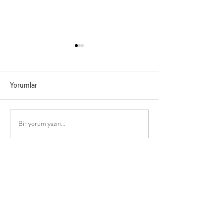
Yorumlar
Bir yorum yazın...
Boğa Yeniayı 16 
Yay Burcunda Dolunay 31
Mayıs 2026