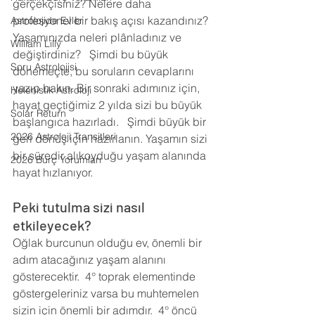
gerçekçisiniz? Nelere daha 
profesyonel bir bakış açısı kazandınız? 
Astrolojide Evler
Yaşamınızda neleri plânladınız ve 
William Lilly
değiştirdiniz?   Şimdi bu büyük 
Soru Astrolojisi
dönemeçte, bu soruların cevaplarını 
yazıp bakın. Bir sonraki adımınız için, 
Helenistik Astroloji
hayat geçtiğimiz 2 yılda sizi bu büyük 
Solar Return
başlangıca hazırladı.   Şimdi büyük bir 
2026 Astroloji Transitleri
geri dönüş için hazırlanın. Yaşamın sizi 
bir süredir alıkoyduğu yaşam alanında 
2026 Burç Yorumları
hayat hızlanıyor.   
Peki tutulma sizi nasıl 
etkileyecek?
Oğlak burcunun olduğu ev, önemli bir 
adım atacağınız yaşam alanını 
gösterecektir.  4° toprak elementinde 
göstergeleriniz varsa bu muhtemelen 
sizin için önemli bir adımdır.  4° öncü 