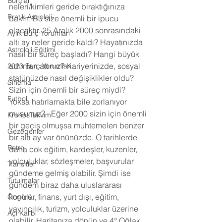
Burçlar
neleri/kimleri geride bıraktığınıza 
Pratik Astroloji
bakın. Bu size önemli bir ipucu 
olacaktır. 25 Aralık 2000 sonrasındaki 
Aylık Burç Yorumları
altı ay neler geride kaldı? Hayatınızda 
Astroloji Eğitimi
nasıl bir süreç başladı? Hangi büyük 
adımları attınız? Kariyerinizde, sosyal 
2023 Burç Yorumları
statünüzde nasıl değişiklikler oldu? 
Sinema
Sizin için önemli bir süreç miydi? 
Futbol
Yoksa hatırlamakta bile zorlanıyor 
musunuz?   Eğer 2000 sizin için önemli 
KronosTakvim
bir geçiş olmuşsa muhtemelen benzer 
Gezegenler
bir altı ay var önünüzde. O tarihlerde 
Retro
daha cok eğitim, kardeşler, kuzenler, 
yolculuklar, sözleşmeler, başvurular 
Transitler
gündeme gelmiş olabilir. Şimdi ise 
Tutulmalar
gündem biraz daha uluslararası 
konular, finans, yurt dışı, eğitim, 
Öngörü
yayıncılık, turizm, yolculuklar üzerine 
Açı Kalıbı
olabilir. Haritanıza dönün ve 4° Oğlak 