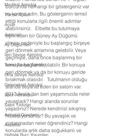
Medikal Astroloji
burcunda herhangi bir göstergeniz var 
mı kontrol edin. Bu göstergenin temsil 
Transit Açıları
ettiği konularla ilgili önemli adımlar 
Açılar
atabilirsiniz.   Elbette bu tutulmaya 
Asteroid
eşlik eden bir Güney Ay Düğümü 
olması nedeniyle bu başlangıç birşeye 
Ay Düğümleri
geri dönmek anlamına gelebilir. Veya 
İleri Seviye Astroloji
geçmişle, daha önce başlanmış bir 
konuyla bağlantılı olabilir. Bir konuya 
Temel Seviye Astroloji
geri dönmek ya da bir konuyu geride 
Orta Seviye Astroloji
bırakmak olasıdır.   Tutulmanın olduğu 
Geleneksel Astroloji
alanda seyahat eden bir satürn var. 
2017 Aralık 'tan beri yaşamınızda neler 
Spor Astrolojisi
yavaşladı? Hangi alanda sorunlar 
Sabit Yıldızlar
yaşadınız? Nerede kendinizi sıkışmış 
Astroloji Gündemi
hissediyorsunuz? Bu yavaşlık ve 
zorlanmadan neler öğrendiniz? Hangi 
Asaletler
konularda artık daha soğukkanlı ve 
Haftalık Burç Yorumları