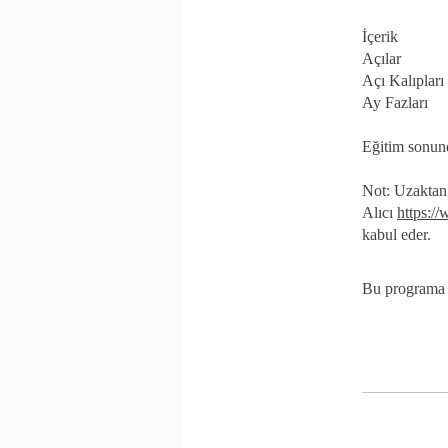
İçerik
Açılar
Açı Kalıpları
Ay Fazları
Eğitim sonund
Not: Uzaktan 
Alıcı
https:/
kabul eder.
Bu programa m