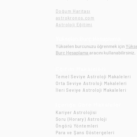
Doğum Haritası
astrokronos.com
Astroloji Eğitimi
Yükselen Burç Hesaplama
Yükselen burcunuzu öğrenmek için
Yüks
Burç Hesaplama
aracını kullanabilirsiniz.
Eğitim Makaleleri
Temel Seviye Astroloji Makaleleri​
Orta Seviye Astroloji Makaleleri​
İleri Seviye Astroloji Makaleleri​
İçeriğe Göre Makaleler
Kariyer Astrolojisi
Soru (Horary) Astroloji
Öngörü Yöntemleri
Para ve Şans Göstergeleri