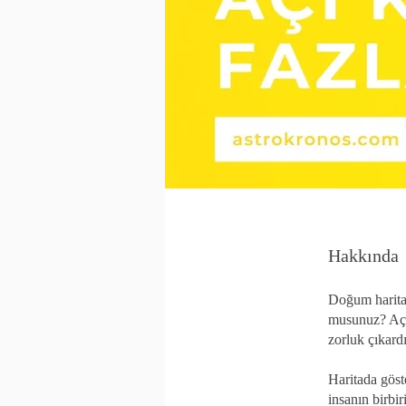
Hakkında
Doğum haritan
musunuz? Açıl
zorluk çıkard
Haritada göste
insanın birbiri