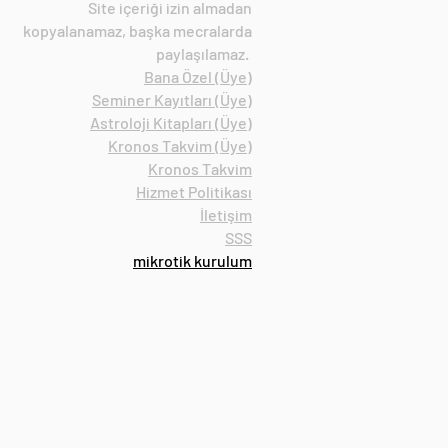
Site içeriği izin almadan
kopyalanamaz, başka mecralarda
paylaşılamaz.
Bana Özel (Ü
ye)
Seminer Kayıtları (Üye)
Astroloji Kitapları (Üye)
Kronos Takvim (Üye)
Kronos Takvim
Hizmet Politikası
İletişim
SSS
mikrotik kurulum