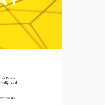
erak ediyor
klediği ya da
mızdaki iki