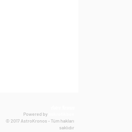
Astro Kronos
Powered by
mik
rotikbox
© 2017 AstroKronos - Tüm hakları
saklıdır