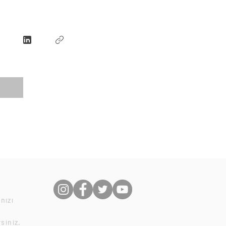
nızı
rsiniz.