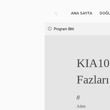
ANA SAYFA
DOĞU
Program Bitti
KIA102
Fazları
8 Adım
8
Adım