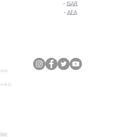
-
ISAR
-
AFA
nızı
rsiniz.
elen