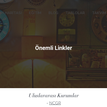
M HARİTASI
EĞİTİM
BLOG
TABLOLAR
TAKVİM
Önemli Linkler
Uluslararası Kurumlar
-
NCGR