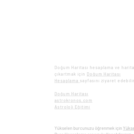
Doğum Haritası Hesaplama
Doğum Haritası hesaplama ve harita
çıkartmak için
Doğum Haritası
Hesaplama
sayfasını ziyaret edebili
Doğum Haritası
astrokronos.com
Astroloji Eğitimi
Yükselen Burç Hesaplama
Yükselen burcunuzu öğrenmek için
Yüks