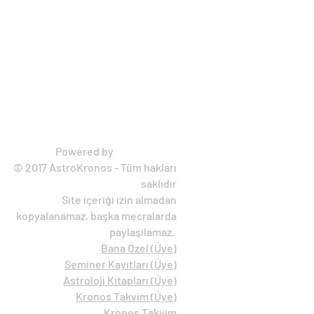
Astro Kronos
Powered by
mik
rotikbox
© 2017 AstroKronos - Tüm hakları
saklıdır
Site içeriği izin almadan
kopyalanamaz, başka mecralarda
paylaşılamaz.
Bana Özel (Ü
ye)
Seminer Kayıtları (Üye)
Astroloji Kitapları (Üye)
Kronos Takvim (Üye)
Kronos Takvim