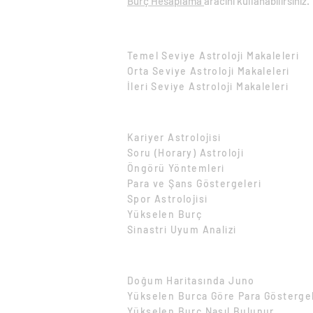
Burç Hesaplama
aracını kullanabilirsiniz.
Eğitim Makaleleri
Temel Seviye Astroloji Makaleleri​
Orta Seviye Astroloji Makaleleri​
İleri Seviye Astroloji Makaleleri​
İçeriğe Göre Makaleler
Kariyer Astrolojisi
Soru (Horary) Astroloji
Öngörü Yöntemleri
Para ve Şans Göstergeleri
Spor Astrolojisi
Yükselen Burç
Sinastri Uyum Analizi
Pratik Astroloji Makaleleri
Doğum Haritasında Juno
Yükselen Burca Göre Para Göstergel
Yükselen Burç Nasıl Bulunur