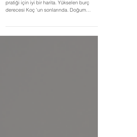
Penelope Cruz 'un haritası rektifikasyon
pratiği için iyi bir harita. Yükselen burç
derecesi Koç 'un sonlarında. Doğum
bilgilerinin kesin olduğu ifade ediliyor. Bunu
kontrol etmek için öncelikle hayatındaki
önemli tarihleri belirliyoruz. Bu örnekte 4
tarih üzerinden çalışacağız. Oscar kazandığı
zaman, Oscar kazanmasını sağlayan Vicky
Cristina Barcelona filminin gösterime girdiği
tarih, evlilik tarihi. Ayrıca ilk kez dünyanın
dikkatini çektiği ve kariyerinde önemli bir
dönüm n