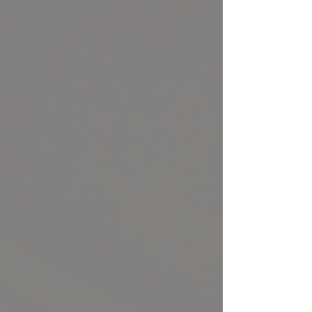
sistemi ile placidus ev sistemi arasında
kararsızlık gözleniyor. Bu noktada aslında ev
sistemlerine ilk etapta çok da hakim olmayan
astroloji öğrencilerine Whole Sign (WS) ev
sistemini öneriyorum. Bunu önermemdeki
temel nedenlerden b