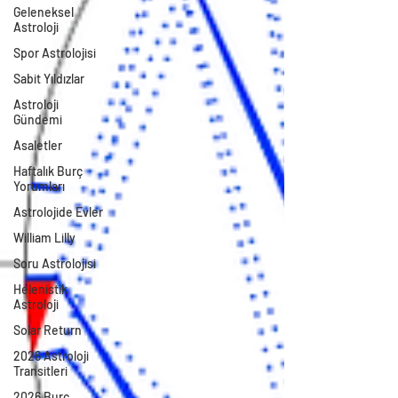
Geleneksel
Astroloji
Spor Astrolojisi
Sabit Yıldızlar
Astroloji
Gündemi
Asaletler
Haftalık Burç
Yorumları
Astrolojide Evler
William Lilly
Soru Astrolojisi
Helenistik
Astroloji
Solar Return
2026 Astroloji
Transitleri
2026 Burç