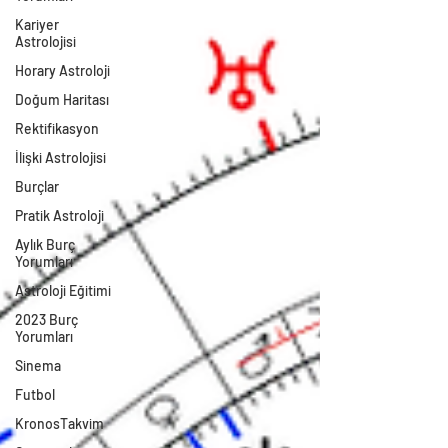
Kariyer
Astrolojisi
Horary Astroloji
Doğum Haritası
Rektifikasyon
İlişki Astrolojisi
Burçlar
Pratik Astroloji
Aylık Burç
Yorumları
Astroloji Eğitimi
2023 Burç
Yorumları
Sinema
Futbol
KronosTakvim