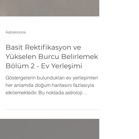
Astrokronos
Basit Rektifikasyon ve
Yükselen Burcu Belirlemek
Bölüm 2 - Ev Yerleşimi
Göstergelerin bulundukları ev yerleşimleri
her anlamda doğum haritasını fazlasıyla
etkilemektedir. Bu noktada astroloji
öğrencisinin en çok kafasını karıştıran
konulardan bir tanesi de ev sistemleri oluyor.
Özellikle "whole sign" yani tüm burç ev