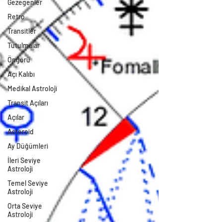
Gezegenler
Retro
Transitler
Tutulmalar
Öngörü
Açı Kalıbı
Medikal Astroloji
Transit Açıları
Açılar
Asteroid
Ay Düğümleri
İleri Seviye
Astroloji
Temel Seviye
Astroloji
Orta Seviye
Astroloji