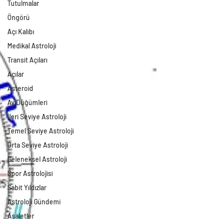
Tutulmalar
Öngörü
Açı Kalıbı
Medikal Astroloji
Transit Açıları
Açılar
Asteroid
Ay Düğümleri
İleri Seviye Astroloji
Temel Seviye Astroloji
Orta Seviye Astroloji
Geleneksel Astroloji
Spor Astrolojisi
Sabit Yıldızlar
Astroloji Gündemi
Asaletler