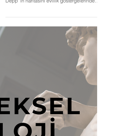
Johnny Depp ve Boşanma
Davası
Johnny Depp 'in boşanma davası çok fazla
sansasyonu gündeme getirdi. Daha önce
Depp 'in haritasını evlilik göstergelerinde
çalışmıştık ve ilişkiler konusunda oldukça
zorlu bir harita. Evlilik göstergelerini burada
tekrar değerlendirmeyelim ama kısa bir bilgi
verelim. Haritanın 7.evinde retro bir Satürn
var. Bu aslında ilk evliliği ile ilgili bilgi verse
de genel olarak ilişkiler konusunda da
bizlere bazı uyarılar veriyor. Esas ikinci
evliliğini gösteren parametre ise Mars. Ve