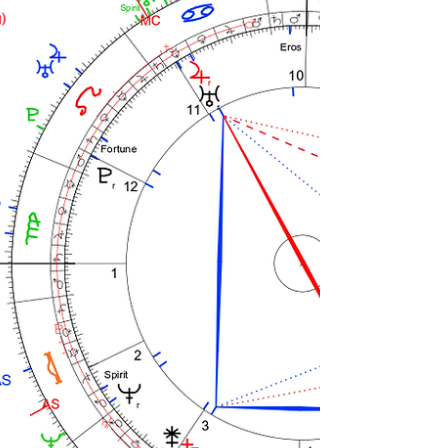
inceleyeceğiz. Sabit yıldılar üzerine "reçete
bilgi" olarak bir çok kaynak bulunmaktadır.
Bu çalışmada daha çok pratik kullanımda bu
bilgiyi nasıl işlevsel kullanabileceğimizi
öğreneceğiz. Sabit yıldızların doğalarını
anlamak için gezegenler referans
gösterilmiştir.