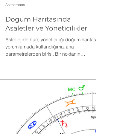
Astrokronos
Dogum Haritasında
Asaletler ve Yöneticilikler
Astrolojide burç yöneticiliği doğum haritası
yorumlamada kullandığımız ana
parametrelerden birisi. Bir noktanın
yöneticisinin bulunduğu ev, burç ve açılar
bize o noktanın temsil ettiği konu hakkında
bilgi verir. Örnegin kariyer için MC yani tepe
noktasına bakıyorsak bu bize kişinin tercih
ettiği mesleği verir. Bu meslekte başarlı olup
olmayacağını ise yöneticisine bakarak
anlarız.Yöneticinin ne kadar güçlü olduğu,