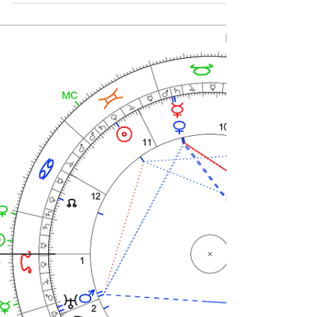
" Müşterilere ne istediklerini sorup, sonra
onların istedikleri şeyi yapmaya
çalışamazsınız. Siz istedikleri şeyi
hazırlayana kadar yeni bir şeyler
isteyeceklerdir." Koç burcu acelecilikle,
tecrübesizlikle ve kendi bildiğini okumakla
çok bağdaştırılmıştır. Ancak saydığımız tüm
bu terimler günümüzde "girişimcilik" olarak
karşımıza çıkar. Girişimcilik denildiğinde
akla gelen ilk isimlerden birisi kuşkusuz
Jobs 'tur. Bu nedenle girişimciliği anlamak
ve Apple 'ın başarısını çözeb