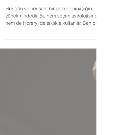
Gezegen Saatleri ve Yaşam
Yolu
Her gün ve her saat bir gezegenin/ışığın
yönetimindedir. Bu hem seçim astrolojisinde
hem de Horary 'de sıklıkla kullanılır. Ben bir
doğum haritası yorumlarken en az yükselen
yöneticisi kadar bu göstergeyi analiz etmeye
çalışıyorum. Bu kişinin yaşamda en belirgin
olarak hayatına yön veren bir gösterge
olarak çalışıtğına sıklıkla tanık oluyorum.
Yaşamının ana temasını belirleme
konusunda en az almuten kadar güçlü
çalıştığını düşünüyorum. Örnek olması
açısından bir iki harita in