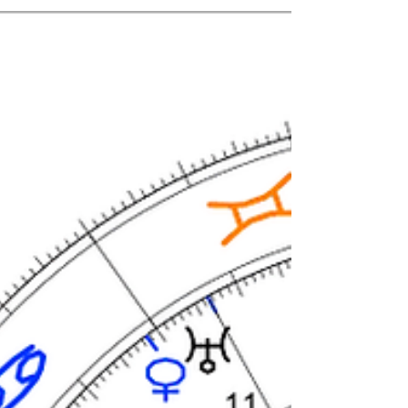
belirli evlerin, gezegenlerin, bunların konum
ve durumlarının dikkatlice incelenmesiyle
yapılır. Aşağıdaki örneklerde hem
Geleneksel Astroloji hem de Helenistik
Astroloji teknikleri ile yapılan analizleri
bulacaksınız. 1. Temel Göstergeler: Evler ve
Gezegenler Bir kişinin finansal durumu ve
kazançları genellikle doğum harit