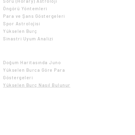
Soru (Horary) Astroloji
Öngörü Yöntemleri
Para ve Şans Göstergeleri
Spor Astrolojisi
Yükselen Burç
Sinastri Uyum Analizi
Pratik Astroloji Makaleleri
Doğum Haritasında Juno
Yükselen Burca Göre Para
Göstergeleri
Yükselen Burç Nasıl Bulunur
Burçlar v
e Yaşam Enerjisini Beslemek
Satürn Transitleri ve
Diğerleri
Lilith Burcu
2024 Burç Yoru
m
lar
ı
birmakine.com