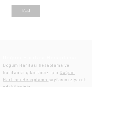
Katıl
Doğum Haritası Hesaplama
Doğum Haritası hesaplama ve
haritanızı çıkartmak için
Doğum
Haritası Hesaplama
sayfasını ziyaret
edebilirsiniz.
Doğum Haritası
astrokronos.com
Astroloji Eğitimi