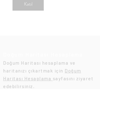
Katıl
Doğum Haritası Hesaplama
Doğum Haritası hesaplama ve
haritanızı çıkartmak için
Doğum
Haritası Hesaplama
sayfasını ziyaret
edebilirsiniz.
Doğum Haritası
astrokronos.com
Astroloji Eğitimi
Yükselen Burç Hesaplama