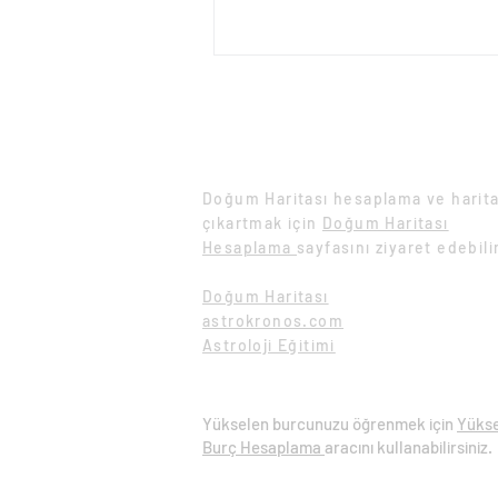
evin konusudur. Ayrıca iş arkadaşla
ofisimiz, çalışma koşullarımızı da 
anlatır. Bu evdeki göstergeler öncel
günlük yaşamınızı ve çalışma koşull
anlatacaktır. Doğum haritanızı dah
yakından tanımak için Yazılı Doğ
Doğum Haritası Hesaplama
Doğum Haritası hesaplama ve harita
çıkartmak için
Doğum Haritası
Hesaplama
sayfasını ziyaret edebili
Doğum Haritası
astrokronos.com
Astroloji Eğitimi
Yükselen Burç Hesaplama
Yükselen burcunuzu öğrenmek için
Yüks
Burç Hesaplama
aracını kullanabilirsiniz.