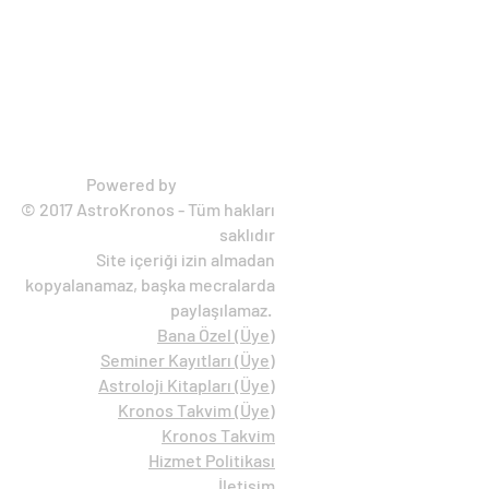
Astro Kronos
Powered by
mik
rotikbox
© 2017 AstroKronos - Tüm hakları
saklıdır
Site içeriği izin almadan
kopyalanamaz, başka mecralarda
paylaşılamaz.
Bana Özel (Ü
ye)
Seminer Kayıtları (Üye)
Astroloji Kitapları (Üye)
Kronos Takvim (Üye)
Kronos Takvim
Hizmet Politikası
İletişim