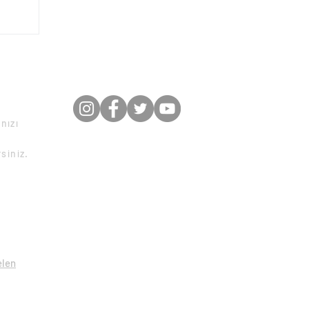
rımız,
bu ev
ikle
arınızı
a
nızı
rsiniz.
elen