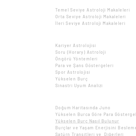
Eğitim Makaleleri
Temel Seviye Astroloji Makaleleri​
Orta Seviye Astroloji Makaleleri​
İleri Seviye Astroloji Makaleleri​
İçeriğe Göre Makaleler
Kariyer Astrolojisi
Soru (Horary) Astroloji
Öngörü Yöntemleri
Para ve Şans Göstergeleri
Spor Astrolojisi
Yükselen Burç
Sinastri Uyum Analizi
Pratik Astroloji Makaleleri
Doğum Haritasında Juno
Yükselen Burca Göre Para Göstergel
Yükselen Burç Nasıl Bulunur
Burçlar v
e Yaşam Enerjisini Beslem
Satürn Transitleri ve
Diğerleri