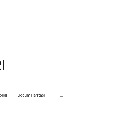
I
oloji
Doğum Haritası