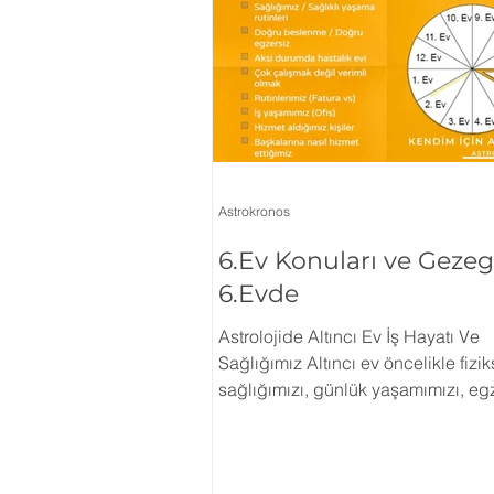
Rektifikasyon
İlişki Astroloj
2023 Burç Yorumları
Sinem
Tutulmalar
Öngörü
Aç
Astrokronos
6.Ev Konuları ve Gezeg
İleri Seviye Astroloji
Temel 
6.Evde
Astrolojide Altıncı Ev İş Hayatı Ve
Sağlığımız Altıncı ev öncelikle fizik
sağlığımızı, günlük yaşamımızı, eg
beslenme düzenimizi ifade eder. E
metinlerde burası köleler evi olarak 
Bu nedenle hizmet aldığımız kişile