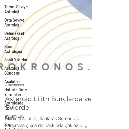
Temel Seviye
Astroloji
Orta Seviye
Astroloji
Geleneksel
Astroloji
Spor
Astrolojisi
Sabit Yıldızlar
Astroloji
Gündemi
Asaletler
Haftalık Burç
Astrokronos
Yorumları
Astrolojide
Asteroid Lilith Burçlarda ve
Evler
Evlerde
William Lilly
Mitolojide Lilith, ilk olarak Sümer' de
Soru