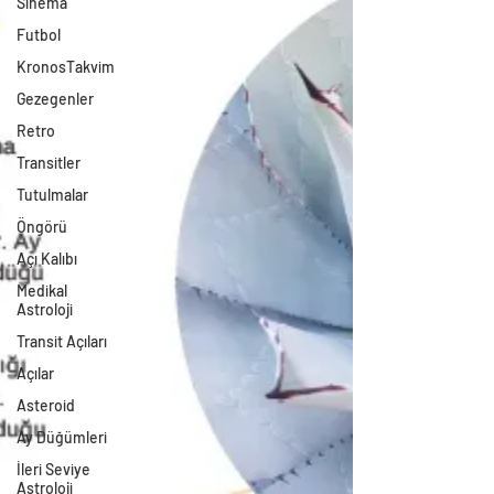
Sinema
Futbol
KronosTakvim
Gezegenler
Retro
Transitler
Tutulmalar
Öngörü
Açı Kalıbı
Medikal
Astroloji
Transit Açıları
Açılar
Asteroid
Ay Düğümleri
İleri Seviye
Astroloji