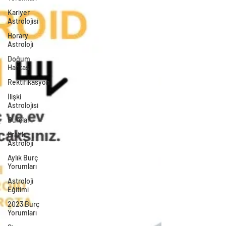
Kariyer
Astrolojisi
Horary
Astroloji
Doğum
Haritası
Rektifikasyon
İlişki
Astrolojisi
Burçlar
Pratik
Astroloji
Aylık Burç
Yorumları
Astroloji
Eğitimi
2023 Burç
Yorumları