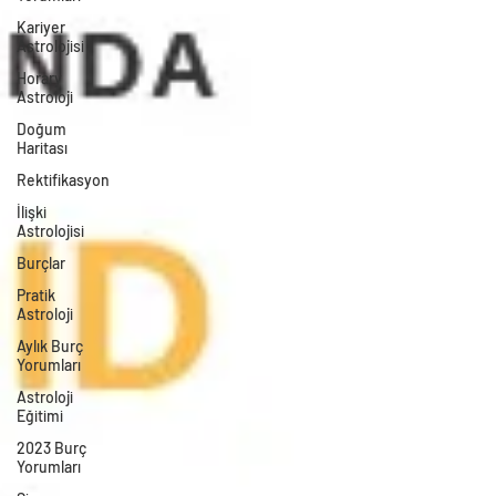
Kariyer
Astrolojisi
Horary
Astroloji
Doğum
Haritası
Rektifikasyon
İlişki
Astrolojisi
Burçlar
Pratik
Astroloji
Aylık Burç
Yorumları
Astroloji
Eğitimi
2023 Burç
Yorumları