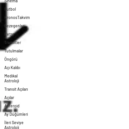
Sinema
Futbol
KronosTakvim
Gezegenler
Retro
Transitler
Tutulmalar
Öngörü
Açı Kalıbı
Medikal
Astroloji
Transit Açıları
Açılar
Asteroid
Ay Düğümleri
İleri Seviye
Astroloji