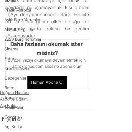
özellik barındırmadığı için ortak bir 
Burçlar
paydada buluşamayan iki kişi gibidir. 
Pratik Astroloji
《Ayrı dünyaların insanıdırlar》 Haliyle 
Aylık Burç Yorumları
bu iki göstergenin etkin olduğu bir 
durumda arada belirsiz bir gerilim 
Astroloji Eğitimi
sözkonusudur.
2023 Burç Yorumları
Daha fazlasını okumak ister 
Sinema
misiniz?
Futbol
Bu özel yazıyı okumaya devam etmek için 
astrokronos.com sitesine abone olun.
KronosTakvim
Gezegenler
Hemen Abone Ol
Retro
Doğum Haritası
Transitler
Astroloji Eğitimi
Açı Kalıbı
Tutulmalar
Öngörü
Açı Kalıbı