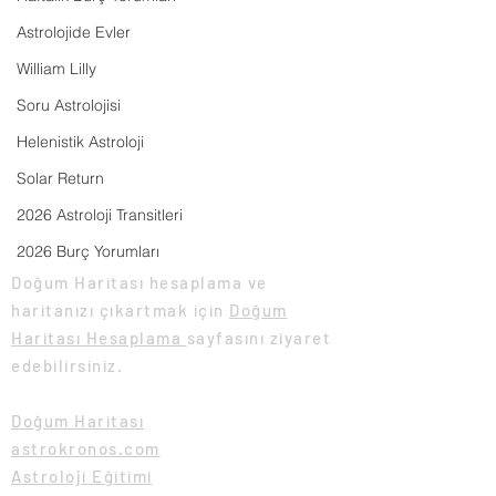
Doğum Haritasında
Doğum Haritası
Astrolojide Evler
Yükselenle Kavuşan
Yorumlama
William Lilly
Göstergeler
Soru Astrolojisi
Helenistik Astroloji
Solar Return
2026 Astroloji Transitleri
Doğum Haritası Hesaplama
2026 Burç Yorumları
Doğum Haritası hesaplama ve
haritanızı çıkartmak için
Doğum
Haritası Hesaplama
sayfasını ziyaret
edebilirsiniz.
Doğum Haritası
astrokronos.com
Astroloji Eğitimi