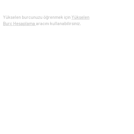
Yükselen Burç Hesaplama
Yükselen burcunuzu öğrenmek için
Yükselen
Burç Hesaplama
aracını kullanabilirsiniz.
Eğitim Makaleleri
Temel Seviye Astroloji Makaleleri​
Orta Seviye Astroloji Makaleleri​
İleri Seviye Astroloji Makaleleri​
İçeriğe Göre Makaleler
Kariyer Astrolojisi
Soru (Horary) Astroloji
Öngörü Yöntemleri
Para ve Şans Göstergeleri
Spor Astrolojisi
Yükselen Burç
Sinastri Uyum Analizi