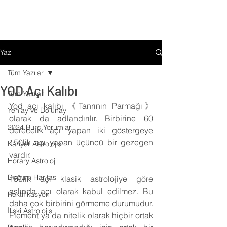
Yazı
Tüm Yazılar
YOD Açı Kalıbı
Tüm Yazılar
Yod açı kalıbı 《Tanrının Parmağı》
Yeniay ve Dolunay
olarak da adlandırılır. Birbirine 60 
2024 Burç Yorumları
derecelik açı yapan iki göstergeye 
150lik açı yapan üçüncü bir gezegen 
Kariyer Astrolojisi
vardır.
Horary Astroloji
Doğum Haritası
150lik açı klasik astrolojiye göre 
aslında açı olarak kabul edilmez. Bu 
Rektifikasyon
daha çok birbirini görmeme durumudur. 
İlişki Astrolojisi
Element ya da nitelik olarak hiçbir ortak 