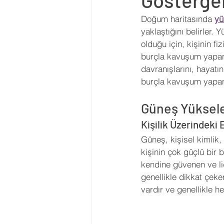
Gösterge
Astroloji Eğitimi
2023 Burç
Doğum haritasında 
yü
yaklaştığını belirler
olduğu için, kişinin fi
Transitler
Tutulmalar
burçla kavuşum yapan g
davranışlarını, hayatı
burçla kavuşum yapan 
Asteroid
Ay Düğümleri
Güneş Yüksel
Kişilik Üzerindeki E
Geleneksel Astroloji
Güneş, kişisel kimlik
kişinin çok güçlü bir 
kendine güvenen ve lide
genellikle dikkat çek
vardır ve genellikle he