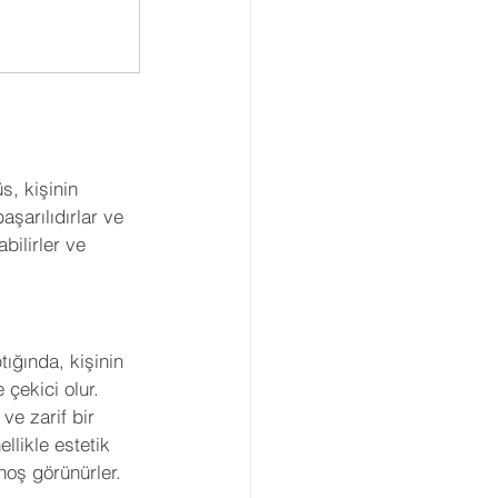
, kişinin 
aşarılıdırlar ve 
bilirler ve 
ğında, kişinin 
 çekici olur. 
ve zarif bir 
ellikle estetik 
 hoş görünürler.