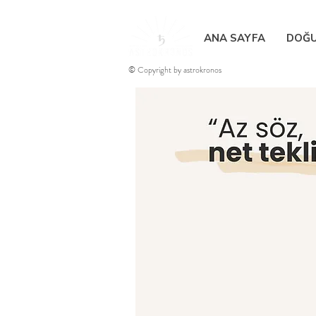
ANA SAYFA
DOĞU
© Copyright by astrokronos