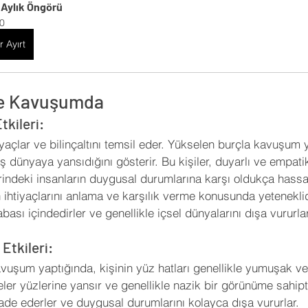
ı Aylık Öngörü
0
r Ayırt
le Kavuşumda
tkileri:
tiyaçlar ve bilinçaltını temsil eder. Yükselen burçla kavuşum 
 dünyaya yansıdığını gösterir. Bu kişiler, duyarlı ve empati
rindeki insanların duygusal durumlarına karşı oldukça hassas
n ihtiyaçlarını anlama ve karşılık verme konusunda yeteneklid
ası içindedirler ve genellikle içsel dünyalarını dışa vururlar
Etkileri:
vuşum yaptığında, kişinin yüz hatları genellikle yumuşak ve
eler yüzlerine yansır ve genellikle nazik bir görünüme sahiptir
ifade ederler ve duygusal durumlarını kolayca dışa vururlar.