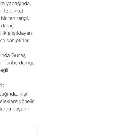
m yaptığında, 
ikle dikkat 
 bir ten rengi, 
r duruş 
llikle ışıldayan 
me sahiptirler.
sında Güneş 
r. Tarihe damga 
eğil.
i:
ığında, kişi 
sleklere yönelir. 
larda başarılı 