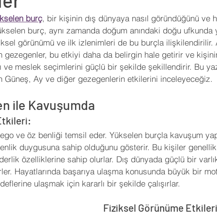
ler
 Yorumları
Sinema
Futbol
KronosTakvim
kselen burç
, bir kişinin dış dünyaya nasıl göründüğünü ve h
. Yükselen burç, aynı zamanda doğum anındaki doğu ufkunda 
ziksel görünümü ve ilk izlenimleri de bu burçla ilişkilendirilir
Öngörü
Açı Kalıbı
Medikal Astroloji
Transit Açıl
ezegenler, bu etkiyi daha da belirgin hale getirir ve kişinin
nı ve meslek seçimlerini güçlü bir şekilde şekillendirir. Bu y
Güneş, Ay ve diğer gezegenlerin etkilerini inceleyeceğiz.
İleri Seviye Astroloji
Temel Seviye Astroloji
Orta Se
en ile Kavuşumda
tkileri:
, ego ve öz benliği temsil eder. Yükselen burçla kavuşum y
benlik duygusuna sahip olduğunu gösterir. Bu kişiler genellik
rlik özelliklerine sahip olurlar. Dış dünyada güçlü bir varlık
erler. Hayatlarında başarıya ulaşma konusunda büyük bir mot
deflerine ulaşmak için kararlı bir şekilde çalışırlar.
Fiziksel Görünüme Etkileri