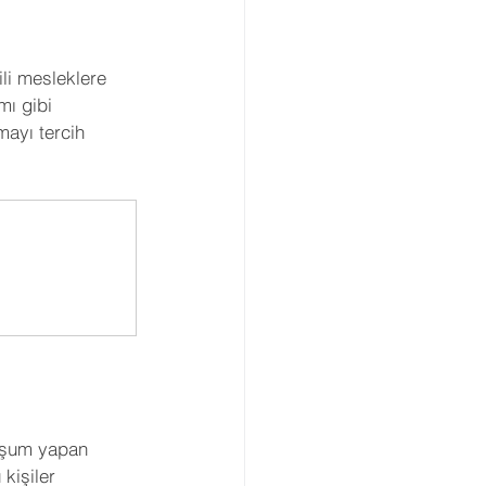
li mesleklere 
mı gibi 
mayı tercih 
vuşum yapan 
kişiler 