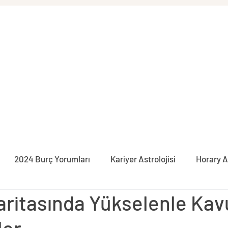
2024 Burç Yorumları
Kariyer Astrolojisi
Horary A
ritasında Yükselenle Ka
syon
İlişki Astrolojisi
Burçlar
Pratik Astroloji