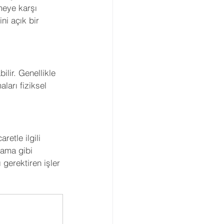
meye karşı 
ini açık bir 
lir. Genellikle 
ları fiziksel 
retle ilgili 
lama gibi 
 gerektiren işler 