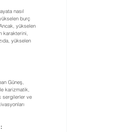
Gezegenler
Retro
ayata nasıl 
yükselen burç 
. Ancak, yükselen 
arı
Açılar
 karakterini, 
azıda, yükselen 
viye Astroloji
apan Güneş, 
le karizmatik, 
 sergilerler ve 
ivasyonları 
: