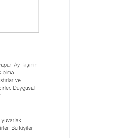
yapan Ay, kişinin 
k olma 
tırlar ve 
irler. Duygusal 
.
 yuvarlak 
ler. Bu kişiler 