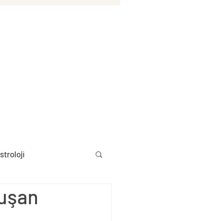
stroloji
vuşan
Aylık Burç Yorumları