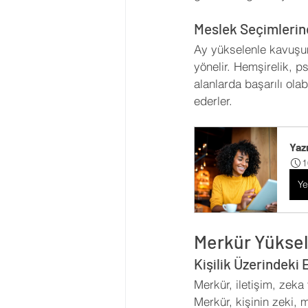
Meslek Seçimlerine
Ay yükselenle kavuşum
yönelir. Hemşirelik, p
alanlarda başarılı olab
ederler.
Yaz
1
Ye
Merkür Yükse
Kişilik Üzerindeki E
Merkür, iletişim, zek
Merkür, kişinin zeki, 