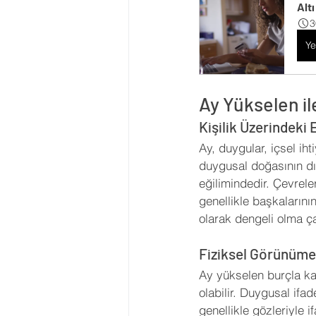
Alt
3
Ye
Ay Yükselen i
Kişilik Üzerindeki E
Ay, duygular, içsel ih
duygusal doğasının dış
eğilimindedir. Çevrele
genellikle başkalarını
olarak dengeli olma çab
Fiziksel Görünüme 
Ay yükselen burçla ka
olabilir. Duygusal ifad
genellikle gözleriyle 