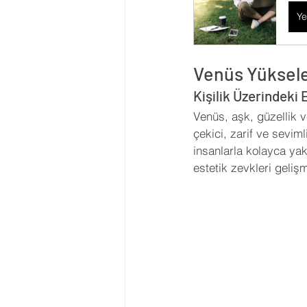
Ye
Venüs Yüksel
Kişilik Üzerindeki E
Venüs, aşk, güzellik 
çekici, zarif ve seviml
insanlarla kolayca yakı
estetik zevkleri gelişm