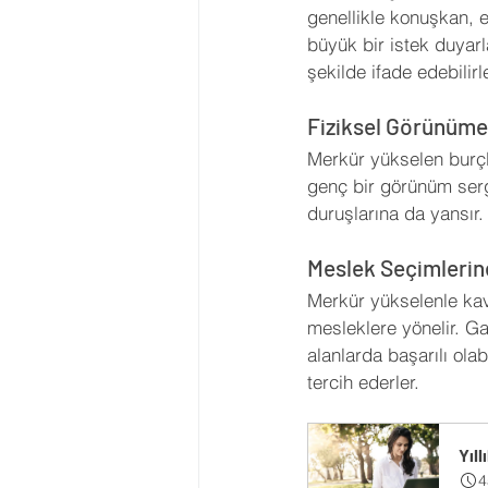
genellikle konuşkan, e
büyük bir istek duyarlar
şekilde ifade edebilirle
Fiziksel Görünüme 
Merkür yükselen burçla
genç bir görünüm sergil
duruşlarına da yansır.
Meslek Seçimlerine
Merkür yükselenle kavuş
mesleklere yönelir. Ga
alanlarda başarılı olab
tercih ederler.
Yıl
4