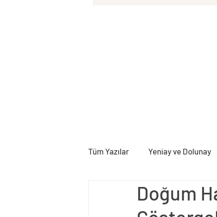
Tüm Yazılar
Yeniay ve Dolunay
Doğum Ha
Doğum Haritası
Rektifika