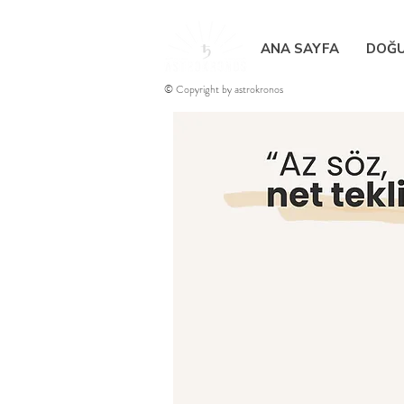
ANA SAYFA
DOĞU
© Copyright by astrokronos