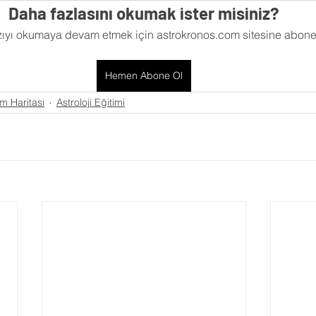
Daha fazlasını okumak ister misiniz?
 Yorumları
Sinema
Futbol
KronosTakvim
zıyı okumaya devam etmek için astrokronos.com sitesine abone
Öngörü
Açı Kalıbı
Medikal Astroloji
Transit Açıl
Hemen Abone Ol
 Haritası
Astroloji Eğitimi
İleri Seviye Astroloji
Temel Seviye Astroloji
Orta Se