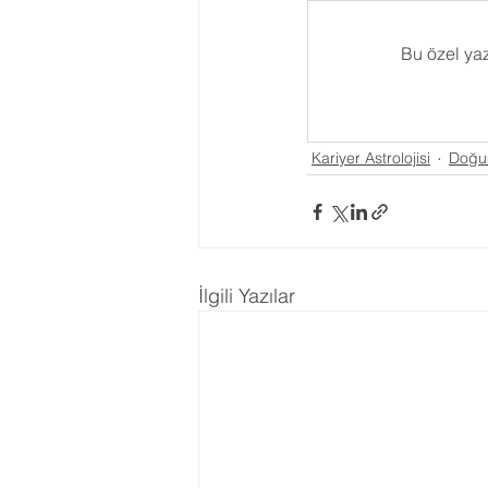
Astroloji Eğitimi
2023 Burç
Bu özel ya
Transitler
Tutulmalar
Kariyer Astrolojisi
Doğum
Asteroid
Ay Düğümleri
Geleneksel Astroloji
İlgili Yazılar