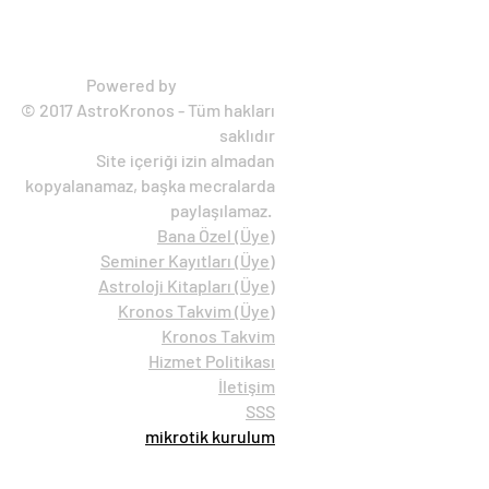
Astro Kronos
Powered by
mik
rotikbox
© 2017 AstroKronos - Tüm hakları
saklıdır
Site içeriği izin almadan
kopyalanamaz, başka mecralarda
paylaşılamaz.
Bana Özel (Ü
ye)
Seminer Kayıtları (Üye)
Astroloji Kitapları (Üye)
Kronos Takvim (Üye)
Kronos Takvim
Hizmet Politikası
İletişim
SSS
mikrotik kurulum