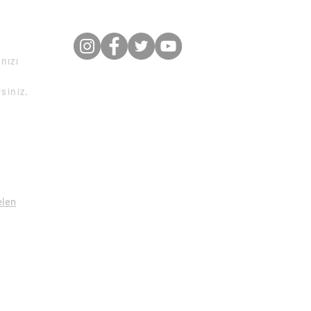
nızı
rsiniz.
elen