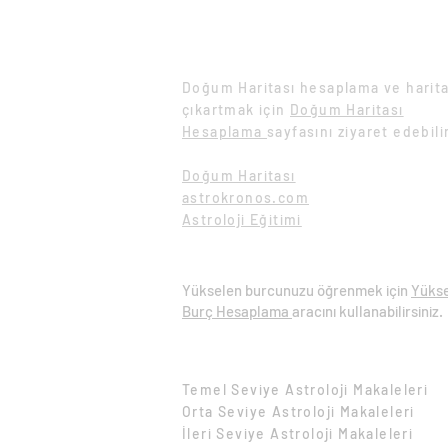
Doğum Haritası Hesaplama
Doğum Haritası hesaplama ve harita
çıkartmak için
Doğum Haritası
Hesaplama
sayfasını ziyaret edebili
Doğum Haritası
astrokronos.com
Astroloji Eğitimi
Yükselen Burç Hesaplama
Yükselen burcunuzu öğrenmek için
Yüks
Burç Hesaplama
aracını kullanabilirsiniz.
Eğitim Makaleleri
Temel Seviye Astroloji Makaleleri​
Orta Seviye Astroloji Makaleleri​
İleri Seviye Astroloji Makaleleri​