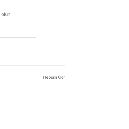
Gezegenler
Retro
 olun.
arı
Açılar
viye Astroloji
Hepsini Gör