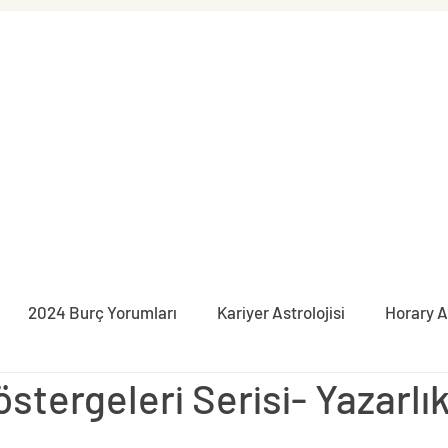
2024 Burç Yorumları
Kariyer Astrolojisi
Horary A
östergeleri Serisi- Yazarlı
syon
İlişki Astrolojisi
Burçlar
Pratik Astroloji