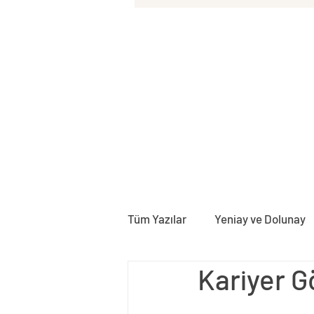
Tüm Yazılar
Yeniay ve Dolunay
Kariyer G
Doğum Haritası
Rektifika