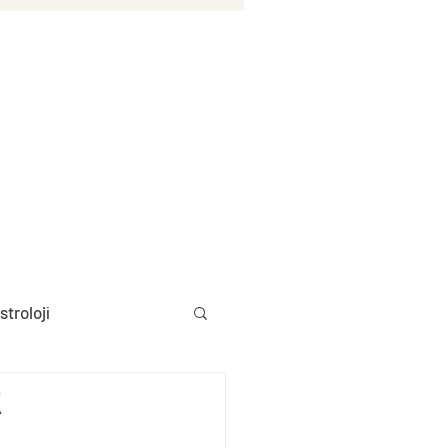
stroloji
k
Aylık Burç Yorumları