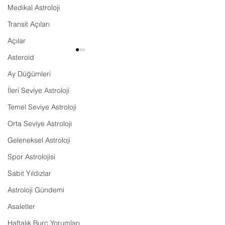
Medikal Astroloji
Transit Açıları
Açılar
Asteroid
Ay Düğümleri
İleri Seviye Astroloji
Temel Seviye Astroloji
Harita Radikal Mi?
Orta Seviye Astroloji
Fenerbahçe Tra
Geleneksel Astroloji
Maç Tahmini - 01
Spor Astrolojisi
Sabit Yıldızlar
Astroloji Gündemi
Asaletler
Haftalık Burç Yorumları