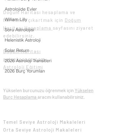
Doğum Haritası Hesaplama
Astrolojide Evler
Doğum Haritası hesaplama ve
William Lilly
haritanızı çıkartmak için
Doğum
Haritası Hesaplama
sayfasını ziyaret
Soru Astrolojisi
edebilirsiniz.
Helenistik Astroloji
Solar Return
Doğum Haritası
astrokronos.com
2026 Astroloji Transitleri
Astroloji Eğitimi
2026 Burç Yorumları
Yükselen Burç Hesaplama
Yükselen burcunuzu öğrenmek için
Yükselen
Burç Hesaplama
aracını kullanabilirsiniz.
Eğitim Makaleleri
Temel Seviye Astroloji Makaleleri​
Orta Seviye Astroloji Makaleleri​
İleri Seviye Astroloji Makaleleri​