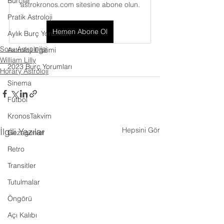
Burçlar
astrokronos.com sitesine abone olun.
Pratik Astroloji
Hemen Abone Ol
Aylık Burç Yorumları
Soru Astrolojisi
Astroloji Eğitimi
William Lilly
2023 Burç Yorumları
Horary Astroloji
Sinema
Futbol
KronosTakvim
Hepsini Gör
İlgili Yazılar
Gezegenler
Retro
Transitler
Tutulmalar
Öngörü
Açı Kalıbı