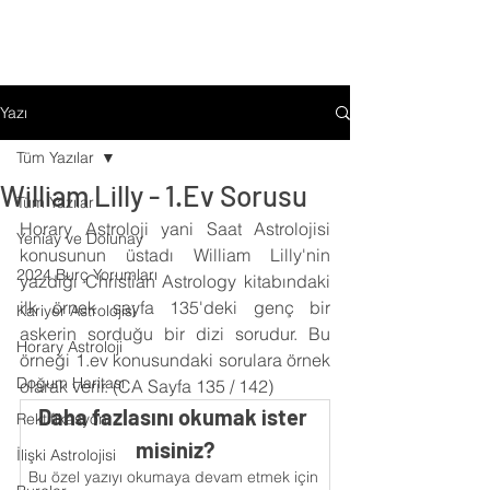
Yazı
Tüm Yazılar
William Lilly - 1.Ev Sorusu
Tüm Yazılar
Horary Astroloji yani Saat Astrolojisi 
Yeniay ve Dolunay
konusunun üstadı William Lilly'nin 
2024 Burç Yorumları
yazdığı Christian Astrology kitabındaki 
ilk örnek sayfa 135'deki genç bir 
Kariyer Astrolojisi
askerin sorduğu bir dizi sorudur. Bu 
Horary Astroloji
örneği 1.ev konusundaki sorulara örnek 
Doğum Haritası
olarak verir. (CA Sayfa 135 / 142)
Daha fazlasını okumak ister 
Rektifikasyon
misiniz?
İlişki Astrolojisi
Bu özel yazıyı okumaya devam etmek için 