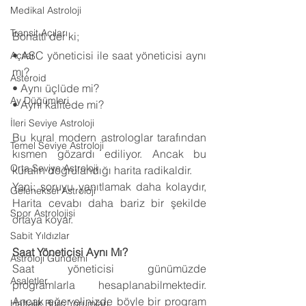
Medikal Astroloji
Transit Açıları
Bonatti der ki;
• ASC yöneticisi ile saat yöneticisi aynı 
Açılar
mı?
Asteroid
• Aynı üçlüde mi?
Ay Düğümleri
• Aynı kalitede mi?
İleri Seviye Astroloji
Bu kural modern astrologlar tarafından 
Temel Seviye Astroloji
kısmen gözardı ediliyor. Ancak bu 
Orta Seviye Astroloji
kuralın doğrulandığı harita radikaldir.
Yani; soruyu yanıtlamak daha kolaydır, 
Geleneksel Astroloji
Harita cevabı daha bariz bir şekilde 
Spor Astrolojisi
ortaya koyar.
Sabit Yıldızlar
Saat Yöneticisi Aynı Mı?
Astroloji Gündemi
Saat yöneticisi günümüzde 
Asaletler
programlarla hesaplanabilmektedir. 
Ancak eğer elinizde böyle bir program 
Haftalık Burç Yorumları