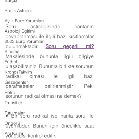
Burçlar
Pratik Astroloji
Aylık Burç Yorumları
Soru astrolojisinde haritanın 
Astroloji Eğitimi
cevaplanması ile ilgili bazı kısıtlamalar 
2023 Burç Yorumları
bulunmaktadır. 
Soru geçerli mi?
Sinema
Makalesinde bununla ilgili bilgiye 
Futbol
ulaşabilirsiniz. Bununla birlikte sorunun 
KronosTakvim
radikal olması ile ilgili bazı 
Gezegenler
parametreler belirlenmiştir. Peki 
Retro
sorunun radikal olması ne demek?
Transitler
Tutulmalar
• Bir soru radikal ise harita soru ile 
Öngörü
uyumludur. Bunun için öncelikle saat 
Açı Kalıbı
yöneticisi kontrol edilir. 