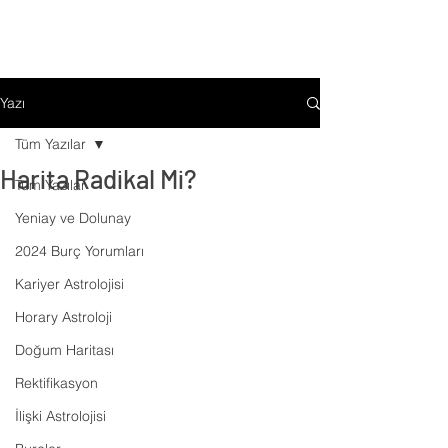
Yazı
Tüm Yazılar
Harita Radikal Mi?
Tüm Yazılar
Yeniay ve Dolunay
2024 Burç Yorumları
Kariyer Astrolojisi
Horary Astroloji
Doğum Haritası
Rektifikasyon
İlişki Astrolojisi