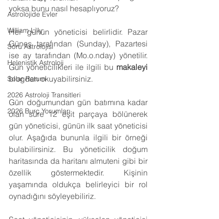
yoksa bunu nasıl hesaplıyoruz?
Astrolojide Evler
William Lilly
Her günün yöneticisi belirlidir. Pazar 
Güneş tarafından (Sunday), Pazartesi 
Soru Astrolojisi
ise ay tarafından (Mo.o.nday) yönetilir. 
Helenistik Astroloji
Gün yöneticilikleri ile ilgili bu 
makaleyi 
blogdan okuyabilirsiniz.
Solar Return
2026 Astroloji Transitleri
Gün doğumundan gün batımına kadar 
2026 Burç Yorumları
olan süre 12 eşit parçaya bölünerek 
gün yöneticisi, günün ilk saat yöneticisi 
olur. Aşağıda bununla ilgili bir örneği 
bulabilirsiniz. Bu yöneticilik doğum 
haritasında da haritanı almuteni gibi bir 
özellik göstermektedir. Kişinin 
yaşamında oldukça belirleyici bir rol 
oynadığını söyleyebiliriz.