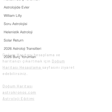
Maç Tahmini - 01
Astrolojide Evler
William Lilly
Soru Astrolojisi
Helenistik Astroloji
Solar Return
Doğum Haritası Hesaplama
2026 Astroloji Transitleri
Doğum Haritası hesaplama ve
2026 Burç Yorumları
haritanızı çıkartmak için
Doğum
Haritası Hesaplama
sayfasını ziyaret
edebilirsiniz.
Doğum Haritası
astrokronos.com
Astroloji Eğitimi
Yükselen Burç Hesaplama