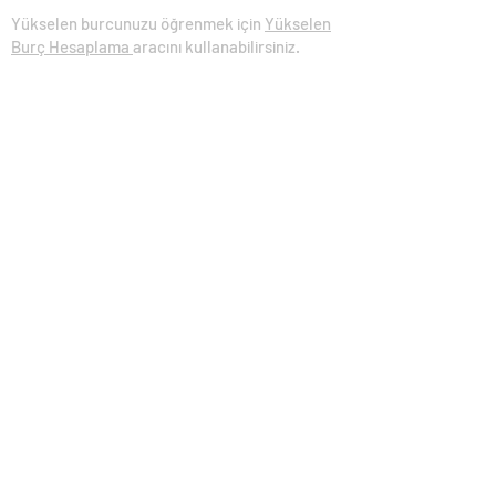
Yükselen burcunuzu öğrenmek için
Yükselen
Burç Hesaplama
aracını kullanabilirsiniz.
Eğitim Makaleleri
Temel Seviye Astroloji Makaleleri​
Orta Seviye Astroloji Makaleleri​
İleri Seviye Astroloji Makaleleri​
İçeriğe Göre Makaleler
Kariyer Astrolojisi
Soru (Horary) Astroloji
Öngörü Yöntemleri
Para ve Şans Göstergeleri
Spor Astrolojisi
Yükselen Burç
Sinastri Uyum Analizi