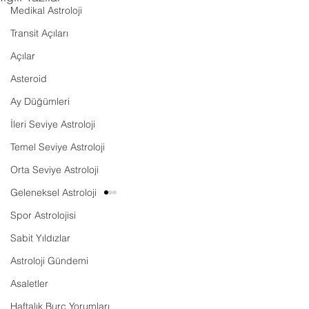
Medikal Astroloji
Transit Açıları
Açılar
Asteroid
Ay Düğümleri
İleri Seviye Astroloji
Temel Seviye Astroloji
Orta Seviye Astroloji
Geleneksel Astroloji
Spor Astrolojisi
Sabit Yıldızlar
Astroloji Gündemi
Harita Radikal Mi?
Asaletler
Fenerbahçe Tra
Haftalık Burç Yorumları