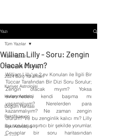
Yazı
Tüm Yazılar
William Lilly - Soru: Zengin
Tüm Yazılar
Olacak Mıyım?
Yeniay ve Dolunay
William Lilly'ye 2.ev Konuları ile İlgili Bir 
2024 Burç Yorumları
Tüccar Tarafından Bir Dizi Soru Sorulur; 
Kariyer Astrolojisi
Zengin olacak mıyım? Yoksa 
evlenmeden kendi başıma mı 
Horary Astroloji
yaşamalıyım? Nerelerden para 
Doğum Haritası
kazanmalıyım? Ne zaman zengin 
Rektifikasyon
olurum? Ve bu zenginlik kalıcı mı? Lilly 
bu soruları şaşırtıcı bir şekilde yorumlar. 
İlişki Astrolojisi
Cevaplar bir soru haritasından 