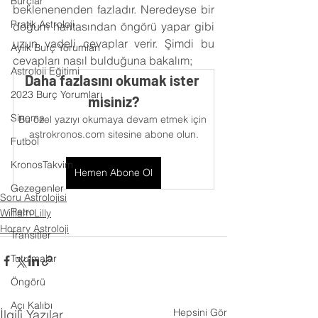
Burçlar
beklenenenden fazladır. Neredeyse bir 
Pratik Astroloji
doğum haritasından öngörü yapar gibi 
uzun vadeli cevaplar verir. Şimdi bu 
Aylık Burç Yorumları
cevapları nasıl bulduğuna bakalım;
Astroloji Eğitimi
Daha fazlasını okumak ister 
2023 Burç Yorumları
misiniz?
Sinema
Bu özel yazıyı okumaya devam etmek için 
astrokronos.com sitesine abone olun.
Futbol
KronosTakvim
Hemen Abone Ol
Gezegenler
Soru Astrolojisi
Retro
William Lilly
Horary Astroloji
Transitler
Tutulmalar
Öngörü
Açı Kalıbı
Hepsini Gör
İlgili Yazılar