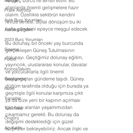
Yengeç burcu ile temsil edilir. Bu 
Burçlar
alanlarda önemli gelişmelere hazır 
Pratik Astroloji
olalım. Özellikle sektörün kendini 
Aylık Burç Yorumları
revize etmesi, dijital dönüşüm bu iki 
hafta gündemi epeyce meşgul edecek.
Astroloji Eğitimi
2023 Burç Yorumları
Bu dolunay, bir önceki yay burcunda 
Sinema
gerçekleşen Güneş Tutulmasının 
dolunayı. Geçtiğimiz dolunay eğitim, 
Futbol
yayıncılık, uluslararası konular, davalar 
KronosTakvim
ve yolculuklarla ilgili önemli 
başlangıçları gündeme taşıdı. Güney 
Gezegenler
düğüm tarafında olduğu için burada ya 
Retro
geçmişle ilgili konular karşımıza çıktı 
Transitler
ya da bize yeni bir kapının açılması 
için bazı alanları yaşamımızdan 
Tutulmalar
çıkarmamız gerekti. Bu dolunay da 
Öngörü
değişimi desteklediği için güzel 
Açı Kalıbı
sürprizler bekleyebiliriz. Ancak ilişki ve 