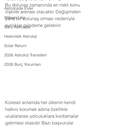
Bu dolunay zamanında en riskli konu 
Astrolojide Evler
ilişkiler arenası olacaktır. Değişimden 
William Lilly
yana bir dolunay olması nedeniyle 
ayrılıklar gündeme gelebilir.
Soru Astrolojisi
Helenistik Astroloji
Solar Return
2026 Astroloji Transitleri
2026 Burç Yorumları
Küresel anlamda her ülkenin kendi 
halkını korumak adına özellikle 
uluslararası yolculuklara kısıtlamalar 
getirmesi olasıdır. Bazı başvurular 