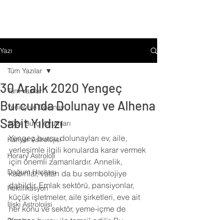
Yazı
Tüm Yazılar
30 Aralık 2020 Yengeç
Tüm Yazılar
Burcunda Dolunay ve Alhena
Yeniay ve Dolunay
Sabit Yıldızı
2024 Burç Yorumları
Yengeç burcu dolunayları ev, aile, 
Kariyer Astrolojisi
yerleşimle ilgili konularda karar vermek 
Horary Astroloji
için önemli zamanlardır. Annelik, 
Doğum Haritası
kadınlar, vatan da bu sembolojiye 
dahildir. Emlak sektörü, pansiyonlar, 
Rektifikasyon
küçük işletmeler, aile şirketleri, eve ait 
İlişki Astrolojisi
her konu ve sektör, yeme-içme de 