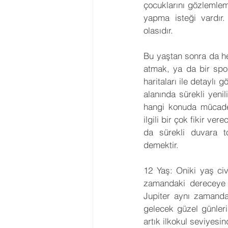
çocuklarını gözlemlem
yapma isteği vardır. 
olasıdır.
Bu yaştan sonra da her
atmak, ya da bir spo
haritaları ile detaylı 
alanında sürekli yeni
hangi konuda mücadel
ilgili bir çok fikir ve
da sürekli duvara t
demektir.
12 Yaş: Oniki yaş ci
zamandaki dereceye g
Jupiter aynı zamanda 
gelecek güzel günleri
artık ilkokul seviyesi