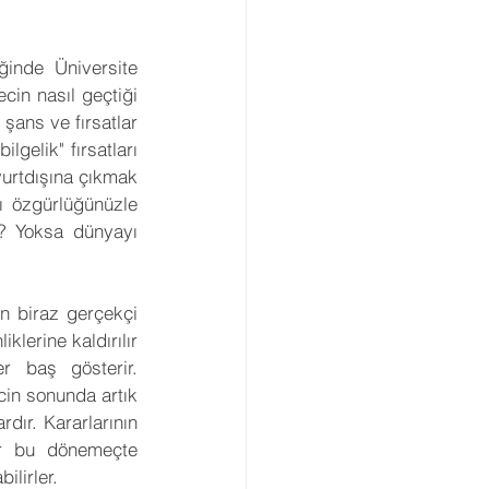
inde Üniversite 
cin nasıl geçtiği 
şans ve fırsatlar 
gelik" fırsatları 
yurtdışına çıkmak 
 özgürlüğünüzle 
z? Yoksa dünyayı 
n biraz gerçekçi 
klerine kaldırılır 
r baş gösterir. 
cin sonunda artık 
dır. Kararlarının 
er bu dönemeçte 
ilirler.