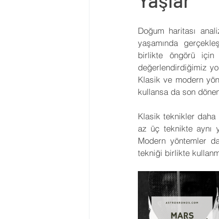
Yaşlar
Astroloji Eğitimi
2023 Burç
Doğum haritası analiz
yaşamında gerçekleşm
Transitler
Tutulmalar
birlikte öngörü için
değerlendirdiğimiz yor
Klasik ve modern yönt
Asteroid
Ay Düğümleri
kullansa da son dönem
Klasik teknikler daha 
az üç teknikte aynı y
Geleneksel Astroloji
Modern yöntemler dah
tekniği birlikte kulla