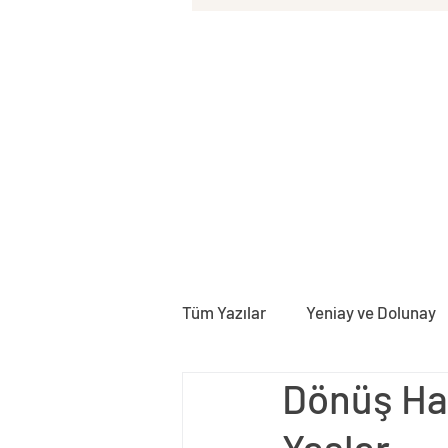
Tüm Yazılar
Yeniay ve Dolunay
Dönüş Har
Doğum Haritası
Rektifika