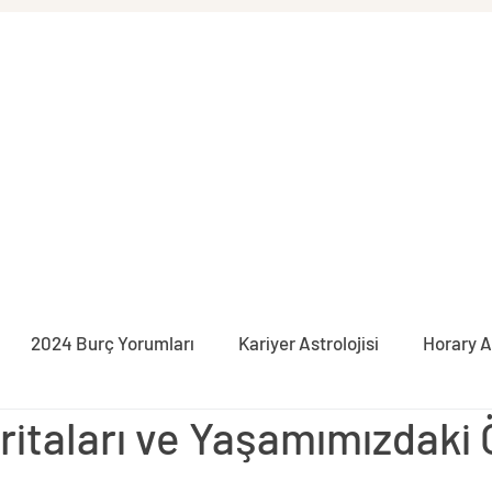
2024 Burç Yorumları
Kariyer Astrolojisi
Horary A
itaları ve Yaşamımızdaki
syon
İlişki Astrolojisi
Burçlar
Pratik Astroloji