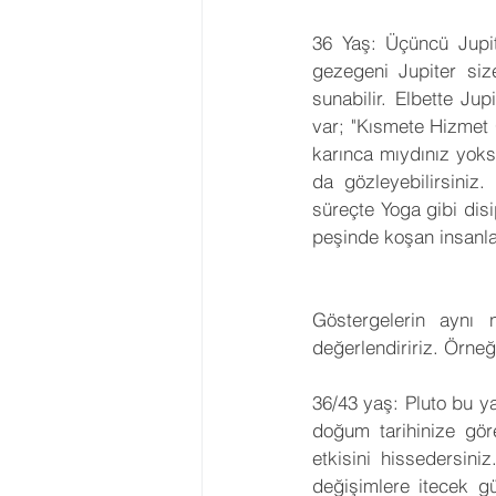
36 Yaş: Üçüncü Jupit
gezegeni Jupiter size
sunabilir. Elbette Jup
var; "Kısmete Hizmet 
karınca mıydınız yoks
da gözleyebilirsini
süreçte Yoga gibi disi
peşinde koşan insanla
Göstergelerin aynı 
değerlendiririz. Örneğ
36/43 yaş: Pluto bu ya
doğum tarihinize göre
etkisini hissedersini
değişimlere itecek g