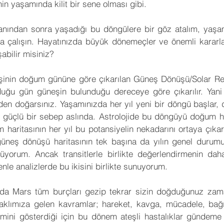
nin yaşamında kilit bir sene olması gibi.
anından sonra yaşadığı bu döngülere bir göz atalım, yaşam
a çalışın. Hayatınızda büyük dönemeçler ve önemli kararl
abilir misiniz?
şinin doğum gününe göre çıkarılan Güneş Dönüşü/Solar Retu
uğu gün güneşin bulunduğu dereceye göre çıkarılır. Yani a
niden doğarsınız. Yaşamınızda her yıl yeni bir döngü başlar
 güçlü bir sebep aslında. Astrolojide bu döngüyü doğum harit
 haritasının her yıl bu potansiyelin nekadarını ortaya çıkar
güneş dönüşü haritasının tek başına da yılın genel durumu
zlüyorum. Ancak transitlerle birlikte değerlendirmenin daha
le analizlerde bu ikisini birlikte sunuyorum.
ında Mars tüm burçları gezip tekrar sizin doğduğunuz zam
 aklımıza gelen kavramlar; hareket, kavga, mücadele, bağışı
emini gösterdiği için bu dönem ateşli hastalıklar gündeme ge