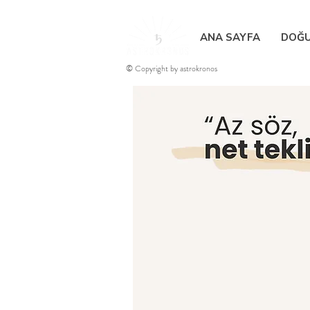
ANA SAYFA
DOĞU
© Copyright by astrokronos