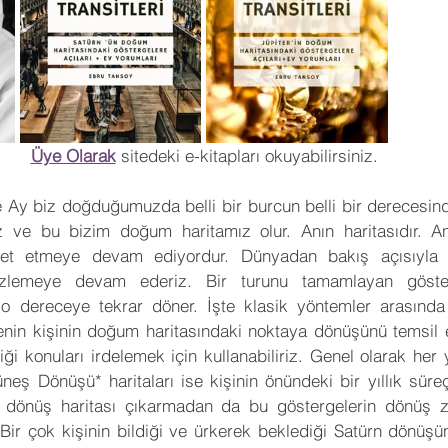
Üye Olarak
 sitedeki e-kitapları okuyabilirsiniz.
Ay biz doğduğumuzda belli bir burcun belli bir derecesinde
iz ve bu bizim doğum haritamız olur. Anın haritasıdır. A
ket etmeye devam ediyordur. Dünyadan bakış açısıyla on
zlemeye devam ederiz. Bir turunu tamamlayan göster
 dereceye tekrar döner. İşte klasik yöntemler arasında
rgenin kişinin doğum haritasındaki noktaya dönüşünü temsil 
iği konuları irdelemek için kullanabiliriz. Genel olarak her 
üneş Dönüşü* haritaları ise kişinin önündeki bir yıllık süre
ir dönüş haritası çıkarmadan da bu göstergelerin dönüş z
Bir çok kişinin bildiği ve ürkerek beklediği Satürn dönüşün