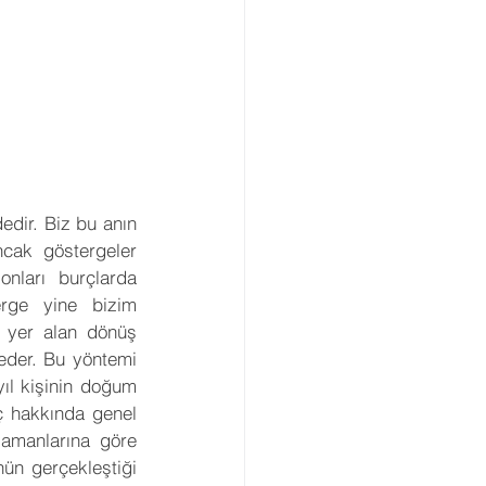
dir. Biz bu anın 
ncak göstergeler 
ları burçlarda 
ge yine bizim 
 yer alan dönüş 
eder. Bu yöntemi 
yıl kişinin doğum 
ç hakkında genel 
amanlarına göre 
ün gerçekleştiği 