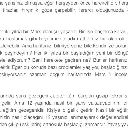
e şansınız olmuşsa eğer herşeyden önce hareketlidir, herş
İtirazlar, hırçınlık göze çarpabilir. Israrcı olduğunuzda ka
 iki yılda bir Mars dönüşü yaşarız. Bir işe başlama kararı, 
ra başlamak gibi hayatımızda adım attığımız bir alan olur
gözlenebilir. Ama haritanızı bilmiyorsanız bile kendinize sorun
lik peşindeyim? Her iki yılda bir başladığım yeni bir döng
e ediyorum? Beni harekete geçiren ne? Bunlar haritanızd
recektir. Eğer bu konuda bazı problemler yaşıyor, başladığınız i
osluyorsanız ozaman doğum haritanızda Mars 'ı incelem
varında şans gezegeni Jupiter tüm burçları gezip tekrar s
elir. Ama 12 yaşında nasıl bir şans yakalayabilirim diye 
eğitim gezegenidir. Kişiye bilgelik getirir. Nasıl bir eğiti
nizin nasıl olacağını 12 yaşınızı anımsayarak değerlendirebi
nden çıkıp (eskilerin) ortaokula başladığı zamandır. Yavaş yav