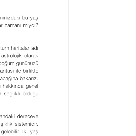
ınızdaki bu yaş 
ar zamanı mıydı? 
rn haritalar adı 
strolojik olarak 
, doğum gününüzü 
ası ile birlikte 
acağına bakarız. 
 hakkında genel 
 sağlıklı olduğu 
andaki dereceye 
klık sistemidir. 
lebilir. İki yaş 