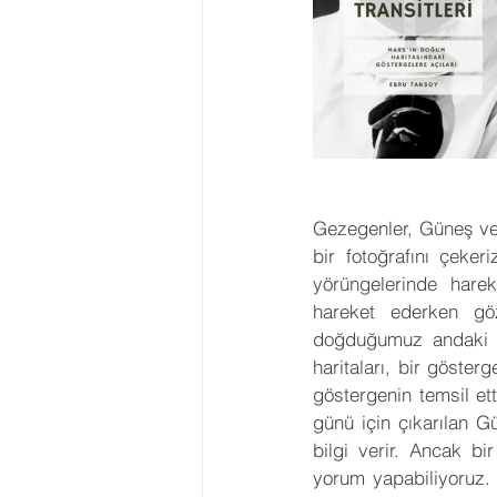
Gezegenler, Güneş ve 
bir fotoğrafını çeker
yörüngelerinde hare
hareket ederken gö
doğduğumuz andaki o
haritaları, bir göste
göstergenin temsil ett
günü için çıkarılan G
bilgi verir. Ancak b
yorum yapabiliyoruz. 