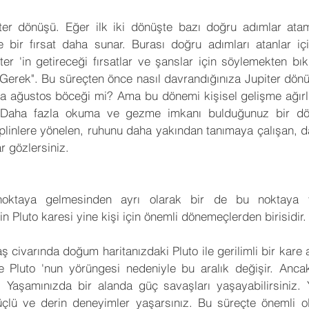
er dönüşü. Eğer ilk iki dönüşte bazı doğru adımlar ata
 bir fırsat daha sunar. Burası doğru adımları atanlar için
iter 'in getireceği fırsatlar ve şanslar için söylemekten bı
Gerek". Bu süreçten önce nasıl davrandığınıza Jupiter dönüp
a ağustos böceği mi? Ama bu dönemi kişisel gelişme ağırl
z. Daha fazla okuma ve gezme imkanı bulduğunuz bir dön
plinlere yönelen, ruhunu daha yakından tanımaya çalışan, dah
r gözlersiniz.
noktaya gelmesinden ayrı olarak bir de bu noktaya yapt
in Pluto karesi yine kişi için önemli dönemeçlerden birisidir.
ş civarında doğum haritanızdaki Pluto ile gerilimli bir kare a
 Pluto 'nun yörüngesi nedeniyle bu aralık değişir. Ancak
z. Yaşamınızda bir alanda güç savaşları yaşayabilirsiniz. 
üçlü ve derin deneyimler yaşarsınız. Bu süreçte önemli ol