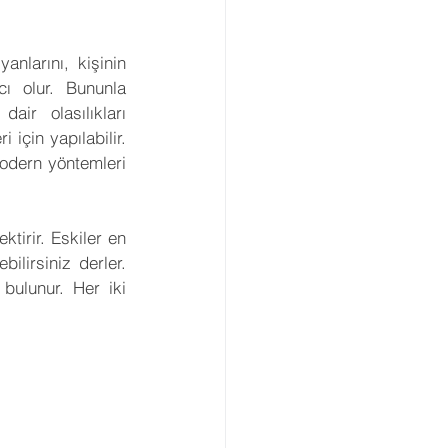
Gezegenler
Retro
nlarını, kişinin 
ı olur. Bununla 
arı
Açılar
ir olasılıkları 
için yapılabilir. 
odern yöntemleri 
viye Astroloji
tirir. Eskiler en 
lirsiniz derler. 
ulunur. Her iki 