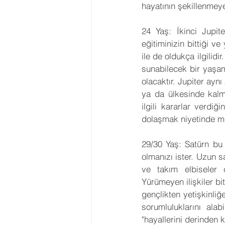
hayatının şekillenmeye
24 Yaş: İkinci Jupit
eğitiminizin bittiği v
ile de oldukça ilgilidi
sunabilecek bir yaşam 
olacaktır. Jupiter ayn
ya da ülkesinde kalm
ilgili kararlar verdi
dolaşmak niyetinde mi
29/30 Yaş: Satürn bu 
olmanızı ister. Uzun saç
ve takım elbiseler ç
Yürümeyen ilişkiler bit
gençlikten yetişkinliğe
sorumluluklarını ala
"hayallerini derinden 