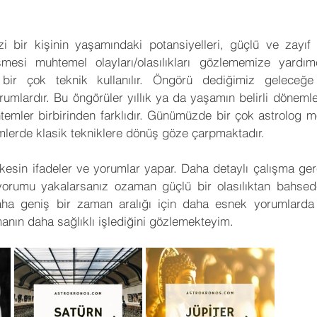
 Yorumları
Sinema
Futbol
KronosTakvim
i bir kişinin yaşamındaki potansiyelleri, güçlü ve zayıf ya
esi muhtemel olayları/olasılıkları gözlememize yardımc
Öngörü
Açı Kalıbı
Medikal Astroloji
Transit Açıl
 bir çok teknik kullanılır. Öngörü dediğimiz geleceğe da
umlardır. Bu öngörüler yıllık ya da yaşamın belirli dönemleri 
emler birbirinden farklıdır. Günümüzde bir çok astrolog m
İleri Seviye Astroloji
Temel Seviye Astroloji
Orta Se
lerde klasik tekniklere dönüş göze çarpmaktadır. 
kesin ifadeler ve yorumlar yapar. Daha detaylı çalışma gerek
orumu yakalarsanız ozaman güçlü bir olasılıktan bahsedebi
a geniş bir zaman aralığı için daha esnek yorumlarda b
nmanın daha sağlıklı işlediğini gözlemekteyim. 