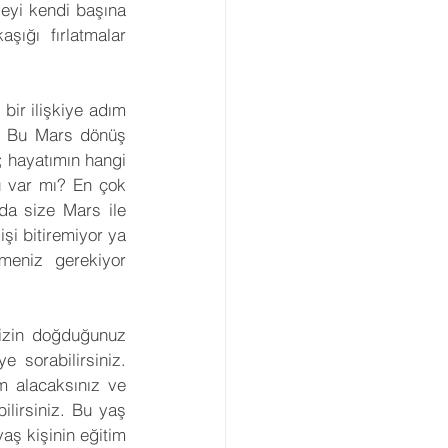
eyi kendi başına 
şığı fırlatmalar 
bir ilişkiye adım 
. Bu Mars dönüş 
; hayatımın hangi 
ü var mı? En çok 
a size Mars ile 
şi bitiremiyor ya 
eniz gerekiyor 
izin doğduğunuz 
sorabilirsiniz. 
m alacaksınız ve 
lirsiniz. Bu yaş 
aş kişinin eğitim 