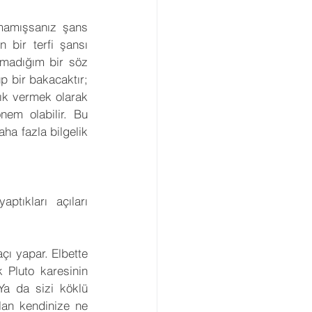
mamışsanız şans 
 bir terfi şansı 
kmadığım bir söz 
 bir bakacaktır; 
ık vermek olarak 
em olabilir. Bu 
a fazla bilgelik 
ıkları açıları 
 
çı yapar. Elbette 
 Pluto karesinin 
Ya da sizi köklü 
an kendinize ne 