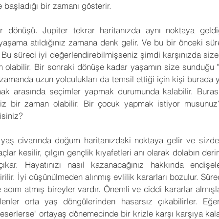
 başladığı bir zamanı gösterir.
er dönüşü. Jupiter tekrar haritanızda aynı noktaya geldiğ
e yaşama atıldığınız zamana denk gelir. Ve bu bir önceki süre
r. Bu süreci iyi değerlendirebilmişseniz şimdi karşınızda size 
olabilir. Bir sonraki dönüşe kadar yaşamın size sunduğu "bil
ı zamanda uzun yolculukları da temsil ettiği için kişi burada 
ak arasında seçimler yapmak durumunda kalabilir. Burası
ğiniz bir zaman olabilir. Bir çocuk yapmak istiyor musunu
siniz?
yaş civarında doğum haritanızdaki noktaya gelir ve sizde
lar kesilir, çılgın gençlik kıyafetleri anı olarak dolabın derinli
ıkar. Hayatınızı nasıl kazanacağınız hakkında endişele
irilir. İyi düşünülmeden alınmış evlilik kararları bozulur. Süre
 adım atmış bireyler vardır. Önemli ve ciddi kararlar almışlar
bilenler orta yaş döngülerinden hasarsız çıkabilirler. Eğ
keserlerse" ortayaş dönemecinde bir krizle karşı karşıya kalab