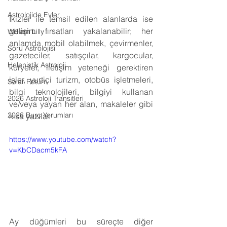
Astrolojide Evler
İkizler ile temsil edilen alanlarda ise 
gelişim fırsatları yakalanabilir; her 
William Lilly
anlamda mobil olabilmek, çevirmenler, 
Soru Astrolojisi
gazeteciler, satışçılar, kargocular, 
Helenistik Astroloji
kuryeler, iletişim yeteneği gerektiren 
işler, yurtiçi turizm, otobüs işletmeleri, 
Solar Return
bilgi teknolojileri, bilgiyi kullanan 
2026 Astroloji Transitleri
ve/veya yayan her alan, makaleler gibi 
2026 Burç Yorumları
kısa yazılar.
https://www.youtube.com/watch?
v=KbCDacm5kFA
Ay düğümleri bu süreçte diğer 