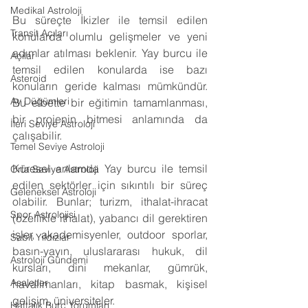
Medikal Astroloji
Bu süreçte İkizler ile temsil edilen 
Transit Açıları
konularda olumlu gelişmeler ve yeni 
adımlar atılması beklenir. Yay burcu ile 
Açılar
temsil edilen konularda ise bazı 
Asteroid
konuların geride kalması mümkündür. 
Ay Düğümleri
Bu elbette bir eğitimin tamamlanması, 
bir projenin bitmesi anlamında da 
İleri Seviye Astroloji
çalışabilir.
Temel Seviye Astroloji
Küresel anlamda Yay burcu ile temsil 
Orta Seviye Astroloji
edilen sektörler için sıkıntılı bir süreç 
Geleneksel Astroloji
olabilir. Bunlar; turizm, ithalat-ihracat 
Spor Astrolojisi
(özellikle ithalat), yabancı dil gerektiren 
işler, akademisyenler, outdoor sporlar, 
Sabit Yıldızlar
basın-yayın, uluslararası hukuk, dil 
Astroloji Gündemi
kursları, dini mekanlar, gümrük, 
Asaletler
havalimanları, kitap basmak, kişisel 
gelişim, üniversiteler.
Haftalık Burç Yorumları