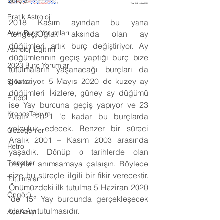
Burçlar
Pratik Astroloji
2018 Kasım ayından bu yana 
Aylık Burç Yorumları
Yengeç/Oğlak aksında olan ay 
düğümleri artık burç değiştiriyor. Ay 
Astroloji Eğitimi
düğümlerinin geçiş yaptığı burç bize 
2023 Burç Yorumları
tutulmaların yaşanacağı burçları da 
gösteriyor. 5 Mayıs 2020 de kuzey ay 
Sinema
düğümleri İkizlere, güney ay düğümü 
Futbol
ise Yay burcuna geçiş yapıyor ve 23 
KronosTakvim
Aralık 2021 'e kadar bu burçlarda 
yolculuk edecek. Benzer bir süreci 
Gezegenler
Aralık 2001 – Kasım 2003 arasında 
Retro
yaşadık. Dönüp o tarihlerde olan 
Transitler
olayları anımsamaya çalaışın. Böylece 
size bu süreçle ilgili bir fikir verecektir. 
Tutulmalar
Önümüzdeki ilk tutulma 5 Haziran 2020 
Öngörü
‘de 15° Yay burcunda gerçekleşecek 
olan Ay tutulmasıdır.
Açı Kalıbı