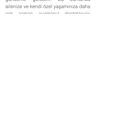
ailenize ve kendi özel yaşamınıza daha 
çok zaman ayırmanız destekleyici 
olacaktır. Şimdi aileden destek 
almaktan çekinmeyin. Bu size yeni bir 
gelişim şansı sunacaktır.
Eğer haritanızın gelecek tutulmalardan 
nasıl etkileneceğini merak ediyorsanız 
buradan bireysel seans randevusu
alabilirsiniz.
Bu yıl gerçekleşecek tutulma tarihleri ve 
dereceleri
5 Haziran 2020 – Ay Tutulması – 15 Yay
21 Haziran 2020 – Güneş Tutulması – 0 
Yengeç
5 Temmuz 2020 – Ay Tutulması – 13 
Oğlak