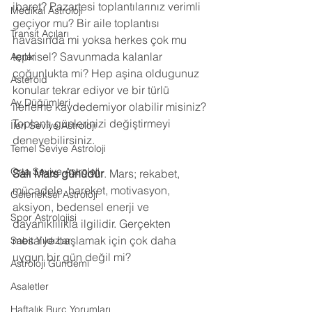
ibaret? Pazartesi toplantılarınız verimli 
Medikal Astroloji
geçiyor mu? Bir aile toplantısı 
Transit Açıları
havasında mi yoksa herkes çok mu 
tepkisel? Savunmada kalanlar 
Açılar
çoğunlukta mi? Hep aşina oldugunuz 
Asteroid
konular tekrar ediyor ve bir türlü 
Ay Düğümleri
ilerleme kaydedemiyor olabilir misiniz? 
Toplantı günlerinizi değiştirmeyi 
İleri Seviye Astroloji
deneyebilirsiniz.
Temel Seviye Astroloji
Orta Seviye Astroloji
Salı Mars günüdür
. Mars; rekabet, 
mücadele, hareket, motivasyon, 
Geleneksel Astroloji
aksiyon, bedensel enerji ve 
Spor Astrolojisi
dayanıklılıkla ilgilidir. Gerçekten 
mesaiye başlamak için çok daha 
Sabit Yıldızlar
uygun bir gün değil mi?
Astroloji Gündemi
Asaletler
Haftalık Burç Yorumları