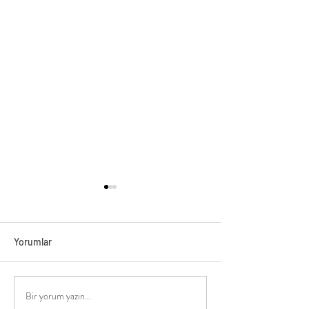
Yorumlar
Bir yorum yazın...
Jüpiter İkizler Burcunda
Jüpiter Uranüs