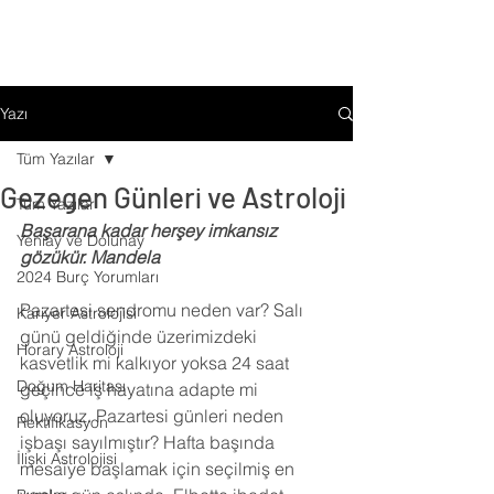
Yazı
Tüm Yazılar
Gezegen Günleri ve Astroloji
Tüm Yazılar
Başarana kadar herşey imkansız 
Yeniay ve Dolunay
gözükür. Mandela
2024 Burç Yorumları
Pazartesi sendromu neden var? Salı 
Kariyer Astrolojisi
günü geldiğinde üzerimizdeki 
Horary Astroloji
kasvetlik mi kalkıyor yoksa 24 saat 
Doğum Haritası
geçince iş hayatına adapte mi 
oluyoruz. Pazartesi günleri neden 
Rektifikasyon
işbaşı sayılmıştır? Hafta başında 
İlişki Astrolojisi
mesaiye başlamak için seçilmiş en 