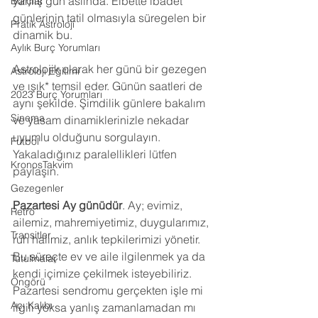
yanlış gün aslında. Elbette ibadet 
Burçlar
günlerinin tatil olmasıyla süregelen bir 
Pratik Astroloji
dinamik bu.  
Aylık Burç Yorumları
Astrolojik olarak her günü bir gezegen 
Astroloji Eğitimi
ve ışık* temsil eder. Günün saatleri de 
2023 Burç Yorumları
aynı şekilde. Şimdilik günlere bakalım 
Sinema
ve yasam dinamiklerinizle nekadar 
uyumlu olduğunu sorgulayın. 
Futbol
Yakaladığınız paralellikleri lütfen 
KronosTakvim
paylaşın.
Gezegenler
Pazartesi Ay günüdür
. Ay; evimiz, 
Retro
ailemiz, mahremiyetimiz, duygularımız, 
Transitler
ruh halimiz, anlık tepkilerimizi yönetir. 
Bu süreçte ev ve aile ilgilenmek ya da 
Tutulmalar
kendi içimize çekilmek isteyebiliriz. 
Öngörü
Pazartesi sendromu gerçekten işle mi 
Açı Kalıbı
ilgili yoksa yanlış zamanlamadan mı 