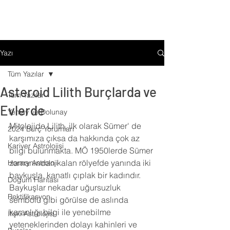
Yazı
Tüm Yazılar
Asteroid Lilith Burçlarda ve
Tüm Yazılar
Evlerde
Yeniay ve Dolunay
Mitolojide Lilith, ilk olarak Sümer' de 
2024 Burç Yorumları
karşımıza çıksa da hakkında çok az 
Kariyer Astrolojisi
bilgi bulunmakta. MÖ 1950lerde Sümer 
zamanından kalan rölyefde yanında iki 
Horary Astroloji
baykuşla, kanatlı çıplak bir kadındır. 
Doğum Haritası
Baykuşlar nekadar uğursuzluk 
Rektifikasyon
sembolü gibi görülse de aslında 
karanlığı bilgi ile yenebilme 
İlişki Astrolojisi
yeteneklerinden dolayı kahinleri ve 