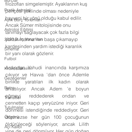
Burçlar
filozofları simgelemiştir. Ayaklarının kuş 
Pratik Astroloji
pençesi şeklinde olması nedeniyle 
hayvani bir yönü olduğu kabul edilir. 
Aylık Burç Yorumları
Ancak Sümer mitolojisinde onu 
Astroloji Eğitimi
tanımayı sağlayacak çok fazla bilgi 
yoktur. İnanna 'nın başa çıkamayıp 
2023 Burç Yorumları
kardeşinden yardım istediği karanlık 
Sinema
bir yanı olarak gözlenir.
Futbol
Ardından Yahudi inancında karşımıza 
KronosTakvim
çıkıyor ve Havva 'dan önce Ademle 
Gezegenler
birlikte yaratılan ilk kadın olarak 
Retro
anlatılıyor. Ancak Adem 'e boyun 
eğmeyi reddederek ondan ve 
Transitler
cennetten kaçıp yeryüzüne iniyor. Geri 
Tutulmalar
dönmesi istendiğinde reddediyor. Geri 
dönmezse her gün 100 çocuğunun 
Öngörü
öldürüleceği söyleniyor, ancak Lilith 
Açı Kalıbı
yine de geri dönmüyor. Her gün doğan 