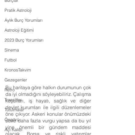
Burçlar
Pratik Astroloji
Aylık Burç Yorumları
Astroloji Eğitimi
2023 Burç Yorumları
Sinema
Futbol
KronosTakvim
Gezegenler
Bu haritaya göre halkın durumunun çok 
Retro
da iyi olmadığını söyleyebiliriz. Çalışma 
Transitler
koşulları, iş hayatı, sağlık ve diğer 
devlet kurumları ile ilgili düzenlemeler 
Tutulmalar
öne çıkıyor. Askeri konular önümüzdeki 
Öngörü
sene daha fazla vurgu yapsa da bu yıl 
yine önemli bir gündem maddesi 
Açı Kalıbı
olacak. Borsa ve riskli yatırımlar 