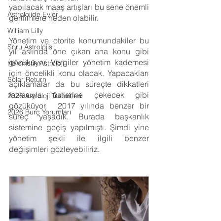
yapılacak maaş artışları bu sene önemli 
Astrolojide Evler
gerilimlere neden olabilir. 
William Lilly
Yönetim ve otorite konumundakiler bu 
Soru Astrolojisi
yıl aslında öne çıkan ana konu gibi 
gözüküyor. Vergiler yönetim kademesi 
Helenistik Astroloji
için öncelikli konu olacak. Yapacakları 
Solar Return
açıklamalar da bu süreçte dikkatleri 
fazlasıyla üstlerine çekecek gibi 
2026 Astroloji Transitleri
gözüküyor.  2017 yılında benzer bir 
2026 Burç Yorumları
süreç yaşadık. Burada başkanlık 
sistemine geçiş yapılmıştı. Şimdi yine 
yönetim şekli ile ilgili benzer 
değişimleri gözleyebiliriz.