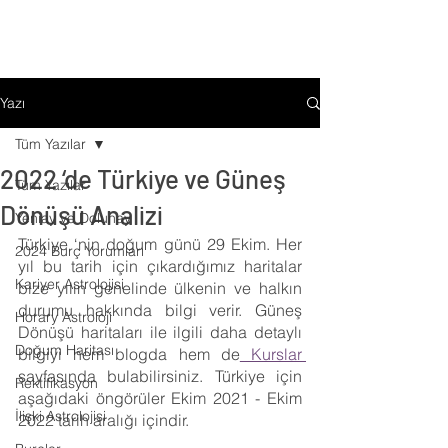
Yazı
Tüm Yazılar
2022 ‘de Türkiye ve Güneş
Tüm Yazılar
Dönüşü Analizi
Yeniay ve Dolunay
Türkiye ‘nin doğum günü 29 Ekim. Her 
2024 Burç Yorumları
yıl bu tarih için çıkardığımız haritalar 
Kariyer Astrolojisi
bize yılın genelinde ülkenin ve halkın 
durumu hakkında bilgi verir. Güneş 
Horary Astroloji
Dönüşü haritaları ile ilgili daha detaylı 
Doğum Haritası
bilgiyi hem blogda hem de
 Kurslar 
sayfasında bulabilirsiniz. Türkiye için 
Rektifikasyon
aşağıdaki öngörüler Ekim 2021 - Ekim 
İlişki Astrolojisi
2022 tarih aralığı içindir.