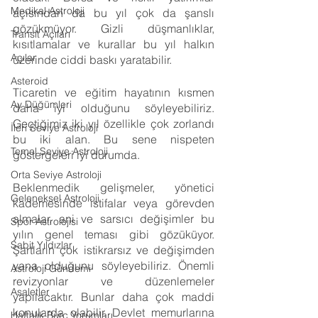
Medikal Astroloji
açısından da bu yıl çok da şanslı 
gözükmüyor. Gizli düşmanlıklar, 
Transit Açıları
kısıtlamalar ve kurallar bu yıl halkın 
Açılar
üzerinde ciddi baskı yaratabilir.
Asteroid
Ticaretin ve eğitim hayatının kısmen 
Ay Düğümleri
daha iyi olduğunu söyleyebiliriz. 
Geçtiğimiz iki yıl özellikle çok zorlandı 
İleri Seviye Astroloji
bu iki alan. Bu sene nispeten 
Temel Seviye Astroloji
göstergeleri iyi durumda.
Orta Seviye Astroloji
Beklenmedik gelişmeler, yönetici 
Geleneksel Astroloji
kademesinde istifalar veya görevden 
almalar, ani ve sarsıcı değişimler bu 
Spor Astrolojisi
yılın genel teması gibi gözüküyor. 
Sabit Yıldızlar
Şartların çok istikrarsız ve değişimden 
yana olduğunu söyleyebiliriz. Önemli 
Astroloji Gündemi
revizyonlar ve düzenlemeler 
Asaletler
yapılacaktır. Bunlar daha çok maddi 
konularda olabilir. Devlet memurlarına 
Haftalık Burç Yorumları