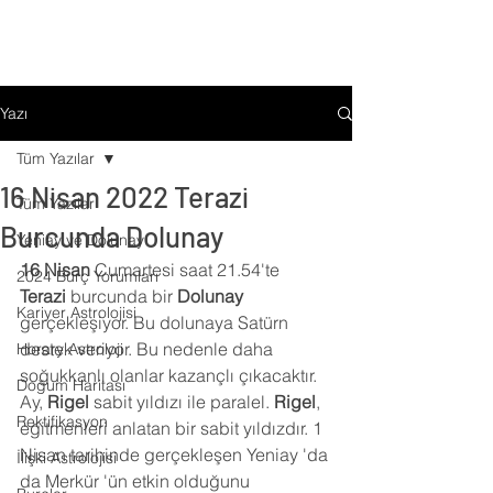
Yazı
Tüm Yazılar
16 Nisan 2022 Terazi
Tüm Yazılar
Burcunda Dolunay
Yeniay ve Dolunay
16 Nisan
 Cumartesi saat 21.54'te 
2024 Burç Yorumları
Terazi
 burcunda bir 
Dolunay
Kariyer Astrolojisi
gerçekleşiyor. Bu dolunaya Satürn 
destek veriyor. Bu nedenle daha 
Horary Astroloji
soğukkanlı olanlar kazançlı çıkacaktır. 
Doğum Haritası
Ay, 
Rigel
 sabit yıldızı ile paralel. 
Rigel
, 
Rektifikasyon
eğitmenleri anlatan bir sabit yıldızdır. 1 
Nisan tarihinde gerçekleşen Yeniay 'da 
İlişki Astrolojisi
da Merkür 'ün etkin olduğunu 