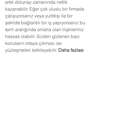
artık dolunay zamanında netlik 
kazanabilir. Eğer çok uluslu bir firmada 
çalışıyorsanız veya yurtdışı ile bir 
şekilde bağlantılı bir iş yapıyorsanız bu 
tarih aralığında onlarla olan ilişkileriniz 
hassas olabilir. Sizden gizlenen bazı 
konuların ortaya çıkması ise 
yüzleşmeleri tetikleyebilir. 
Daha fazlası 
için 
Mini Danışmanlık
 alabilirsiniz.
Balık Burçları Terazi 
Dolunayından Nasıl 
Etkilenecek? 
Terazi dolunayı
 para konuları 
gündeminizi meşgul edecek. Vergi, 
kredi, sigorta ve tazminat gibi konuları 
gündeme getirebilir. Arkadaşlarınızla 
yaptığınız ortak işleriniz varsa finansal 