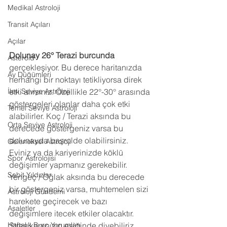
Medikal Astroloji
Transit Açıları
Açılar
Dolunay 26° Terazi burcunda 
Asteroid
gerçekleşiyor. Bu derece haritanızda 
Ay Düğümleri
herhangi bir noktayı tetikliyorsa direk 
etki alırsınız. Özellikle 22°-30° arasında 
İleri Seviye Astroloji
göstergeleri olanlar daha çok etki 
Temel Seviye Astroloji
alabilirler. Koç / Terazi aksında bu 
Orta Seviye Astroloji
derecede göstergeniz varsa bu 
dolunayda başrolde olabilirsiniz. 
Geleneksel Astroloji
Eviniz ya da kariyerinizde köklü 
Spor Astrolojisi
değişimler yapmanız gerekebilir. 
Sabit Yıldızlar
Yengeç / Oğlak aksında bu derecede 
bir göstergeniz varsa, muhtemelen sizi 
Astroloji Gündemi
harekete geçirecek ve bazı 
Asaletler
değişimlere itecek etkiler olacaktır. 
Stres kapınızın eşiğinde diyebiliriz. 
Haftalık Burç Yorumları