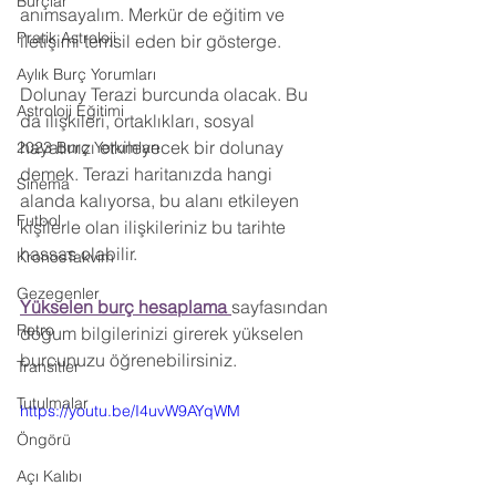
Burçlar
anımsayalım. Merkür de eğitim ve 
Pratik Astroloji
iletişimi temsil eden bir gösterge.
Aylık Burç Yorumları
Dolunay Terazi burcunda olacak. Bu 
Astroloji Eğitimi
da ilişkileri, ortaklıkları, sosyal 
hayatınızı etkileyecek bir dolunay 
2023 Burç Yorumları
demek. Terazi haritanızda hangi 
Sinema
alanda kalıyorsa, bu alanı etkileyen 
Futbol
kişilerle olan ilişkileriniz bu tarihte 
hassas olabilir.
KronosTakvim
Gezegenler
Yükselen burç hesaplama 
sayfasından 
Retro
doğum bilgilerinizi girerek yükselen 
burcunuzu öğrenebilirsiniz.
Transitler
Tutulmalar
https://youtu.be/I4uvW9AYqWM
Öngörü
Açı Kalıbı