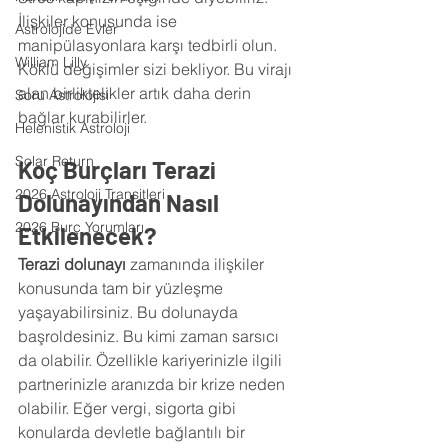
İlişkiler konusunda ise 
Astrolojide Evler
manipülasyonlara karşı tedbirli olun. 
William Lilly
Köklü değişimler sizi bekliyor. Bu virajı 
alan birliktelikler artık daha derin 
Soru Astrolojisi
bağlar kurabilirler.
Helenistik Astroloji
Solar Return
Koç Burçları Terazi 
2026 Astroloji Transitleri
Dolunayından Nasıl 
2026 Burç Yorumları
Etkilenecek?
Terazi dolunayı 
zamanında ilişkiler 
konusunda tam bir yüzleşme 
yaşayabilirsiniz. Bu dolunayda 
başroldesiniz. Bu kimi zaman sarsıcı 
da olabilir. Özellikle kariyerinizle ilgili 
partnerinizle aranızda bir krize neden 
olabilir. Eğer vergi, sigorta gibi 
konularda devletle bağlantılı bir 