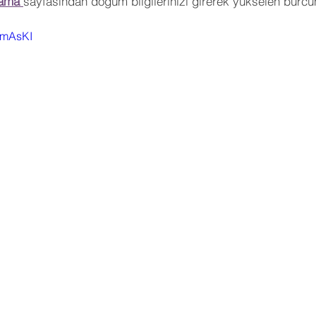
ama 
sayfasından doğum bilgilerinizi girerek yükselen burcu
_UmAsKI