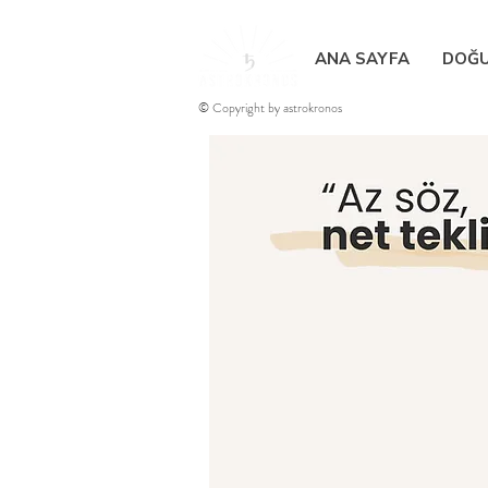
ANA SAYFA
DOĞU
© Copyright by astrokronos