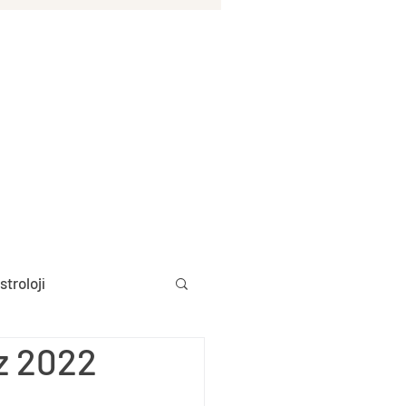
stroloji
z 2022
Aylık Burç Yorumları