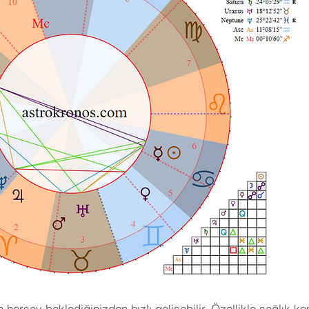
erşey beklediğinizden hızlı gelişebilir. Özellikle sağlık kon