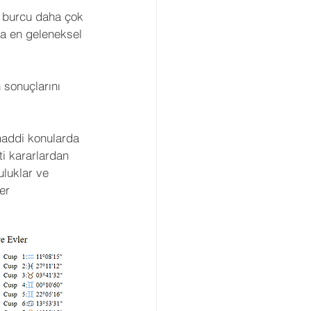
 burcu daha çok 
Gezegenler
Retro
da en geleneksel 
arı
Açılar
 sonuçlarını 
viye Astroloji
maddi konularda 
ti kararlardan 
luklar ve 
er 