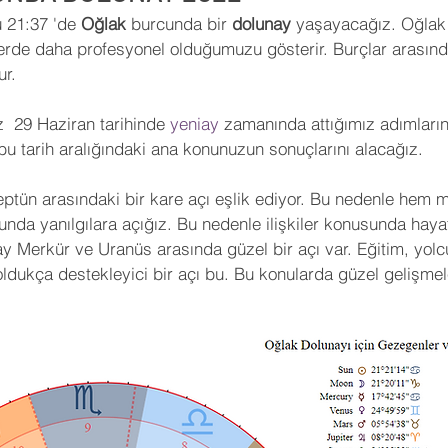
 21:37 'de 
Oğlak
 burcunda bir 
dolunay 
yaşayacağız. Oğlak
 Yorumları
Sinema
Futbol
KronosTakvim
elerde daha profesyonel olduğumuzu gösterir. Burçlar arasın
ur.
Öngörü
Açı Kalıbı
Medikal Astroloji
Transit Açıl
  29 Haziran tarihinde 
yeniay 
zamanında attığımız adımların
 bu tarih aralığındaki ana konunuzun sonuçlarını alacağız.
İleri Seviye Astroloji
Temel Seviye Astroloji
Orta Se
tün arasındaki bir kare açı eşlik ediyor. Bu nedenle hem 
unda yanılgılara açığız. Bu nedenle ilişkiler konusunda haya
y Merkür ve Uranüs arasında güzel bir açı var. Eğitim, yolcu
oldukça destekleyici bir açı bu. Bu konularda güzel gelişmel