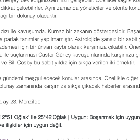
dikkat çekebilirler. Aynı zamanda yöneticiler ve otorite ko
ağı bir dolunay olacaktır. 
ıldızı ile kavuşumda. Kurnaz bir zekanın göstergesidir. Başar
a parlak tanımlar yapılmamıştır. Astrolojide şansız bir sabit 
ademesi için bir ünvan kaybı olarak karşımıza çıkabilir. Önem
z ile suçlanması Castor Güneş kavuşumlarında karşımıza çıka
ve Bill Cosby bu sabit yıldız için sıkça verilen iki örnektir.
e gündemi meşgul edecek konular arasında. Özellikle diğer ü
olunay zamanında karşımıza sıkça çıkacak haberler arasında
 ay 23. Menzilde
12°51 Oğlak’ ile 25°42'Oğlak | Uygun: Boşanmak için uygun. 
e ilişkiler için uygun değil.