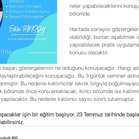
neler yapabileceklerini konuşa
bölümde.
Haritada zorlayıcı göstergeler
olabildiği, bunları aşabilmek i
yapılabilecek pratik uygulama
konusu olacaktır.
 başarı göstergelerinin ne olduğunu konuşacağız. Hangi ala
aylaştırabileceğini konuşacağız. Bu 3 günlük seminer astrolo
lanmıştır. Bu nedenle katılımcılar teknik bilgiyle boğulmayaca
 bölümde önce konu anlatılacak, ikinci bölümde ise katılımcıl
apılacaktır. Bu nedenle katılımcı sayısı sınırlı tutulmuştur.
tanışacaklar için bir eğitim başlıyor. 23 Temmuz tarihinde baş
abilirsiniz.
oloji 101