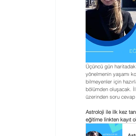
Üçüncü gün haritadaki
yönelmenin yaşamı kol
bilmeyenler için hazır
bölümden oluşacak. İlk
üzerinden soru cevap y
Astroloji ile ilk kez 
eğitime linkten kayıt ol
Astr