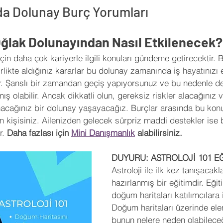
a Dolunay Burç Yorumları
Oğlak Dolunayından Nasıl Etkilenecek?
için daha çok kariyerle ilgili konuları gündeme getirecektir. B
rlikte aldığınız kararlar bu dolunay zamanında iş hayatınızı 
ir. Şanslı bir zamandan geçiş yapıyorsunuz ve bu nedenle de
kmış olabilir. Ancak dikkatli olun, gereksiz riskler alacağınız 
nacağınız bir dolunay yaşayacağız. Burçlar arasında bu kon
n kişisiniz. Ailenizden gelecek sürpriz maddi destekler ise 
r. 
Daha fazlası için 
Mini Danışmanlık
 alabilirsiniz.
DUYURU: ASTROLOJİ 101 EĞ
Astroloji ile ilk kez tanışacakla
hazırlanmış bir eğitimdir. Eği
doğum haritaları katılımcılara il
Doğum haritaları üzerinde ele
bunun nelere neden olabileceğ