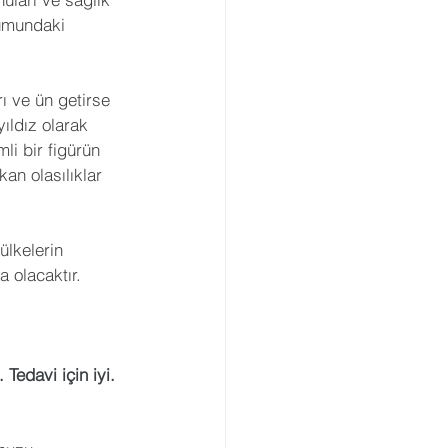
numundaki 
ı ve ün getirse 
yıldız olarak 
li bir figürün 
n olasılıklar 
lkelerin 
 olacaktır.
Tedavi için iyi. 