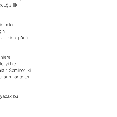
cağız ilk 
in neler 
çin 
lar ikinci günün 
nlara 
jiyi hiç 
ktır. Seminer iki 
arın haritaları 
layacak bu 