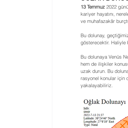
13 Temmuz
 2022 günü
Astroloji Eğitimi
2023 Burç
kariyer hayatını, ner
ve muhafazakâr burçt
Transitler
Tutulmalar
Bu dolunay, geçtiğimiz
gösterecektir. Haliyle
Asteroid
Ay Düğümleri
Bu dolunaya Venüs Nep
hem de ilişkiler konus
uzak durun. Bu doluna
Geleneksel Astroloji
rasyonel konular için 
yakalayabiliriz. 