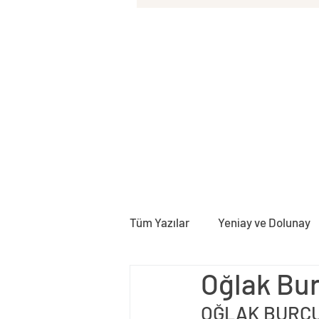
Tüm Yazılar
Yeniay ve Dolunay
Oğlak Bu
Doğum Haritası
Rektifika
OĞLAK BURC