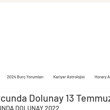
2024 Burç Yorumları
Kariyer Astrolojisi
Horary A
rcunda Dolunay 13 Temmu
syon
İlişki Astrolojisi
Burçlar
Pratik Astroloji
UNDA DOLUNAY 2022