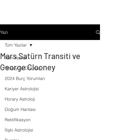
Yazı
Tüm Yazılar
Mars Satürn Transiti ve
Tüm Yazılar
George Clooney
Yeniay ve Dolunay
2024 Burç Yorumları
Kariyer Astrolojisi
Horary Astroloji
Doğum Haritası
Rektifikasyon
İlişki Astrolojisi