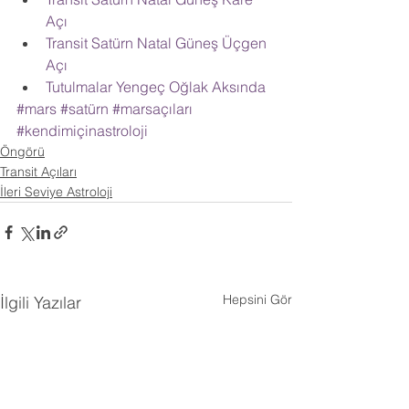
Açı 
Transit Satürn Natal Güneş Üçgen 
Açı 
Tutulmalar Yengeç Oğlak Aksında  
#mars
#satürn
#marsaçıları
#kendimiçinastroloji
Öngörü
Transit Açıları
İleri Seviye Astroloji
Hepsini Gör
İlgili Yazılar