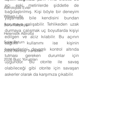
açı eski metinlerde şiddetle de 
Astrolojide Evler
bağdaştırılmış. Kişi böyle bir deneyim 
William Lilly
yaşamasa bile kendisini bundan 
korumaya çalışabilir. Tehlikeden uzak 
Soru Astrolojisi
durmaya çalışmak uç boyutlarda kişiyi 
Helenistik Astroloji
edilgen ve aciz kılabilir. Bu açının 
Solar Return
sağlıklı kullanımı ise kişinin 
hareketlerini devamlı kontrol altında 
2026 Astroloji Transitleri
tutması gereken durumlar için 
2026 Burç Yorumları
uygundur. Bu otorite ile savaş 
olabileceği gibi otorite için savaşan 
askerler olarak da karşımıza çıkabilir.