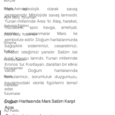
Burçlar
Mars, astrolojik olarak savaş 
Pratik Astroloji
gezegenidir. Mitolojide savaş tanrısıdır, 
Aylık Burç Yorumları
Yunan mitlerinde Ares 'tir. Ateş, hareket, 
Astroloji Eğitimi
mücadele, spor, kavga, ameliyat, 
kesikler, yaralanmalar Mars ile 
2023 Burç Yorumları
sembolize edilir. Doğum haritalarımızda 
Sinema
bağışıklık sistemimizi, cesaretimizi, 
Futbol
rekabet isteğimizi yansıtır. Satürn ise 
kural koyucu tanrıdır, Yunan mitlerinde 
KronosTakvim
Kronos 'tur. Kısıtlayan, daraltan bir etkisi 
Gezegenler
vardır. Doğum haritalarında 
korkularımızı, sorumluluk duygumuzu, 
Retro
hayatımızdaki otorite figürlerini temsil 
Transitler
eder.
Tutulmalar
Doğum Haritasında Mars Satürn Karşıt 
Öngörü
Açısı
Açı Kalıbı