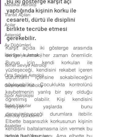
Bu iki gösterge karşıt açı 
Medikal Astroloji
yaptığında kişinin korku ile 
Transit Açıları
cesareti, dürtü ile disiplini 
Açılar
birlikte tecrübe etmesi 
Asteroid
gerekebilir.
Ay Düğümleri
Karşıt açıda iki gösterge arasında 
denge kurmak her zaman önemlidir. 
İleri Seviye Astroloji
Bunun için kendi korkuları ile 
Temel Seviye Astroloji
yüzleşeceği, kendisini rekabet içeren 
Orta Seviye Astroloji
durumların içerisine sokabileceğini 
söyleyebiliriz. Çocuklukta kontrolünü 
Geleneksel Astroloji
kaybetmenin yanlış bir şey olduğu 
Spor Astrolojisi
öğretilmiş olabilir. Kişi kendisini 
Sabit Yıldızlar
ilerleyen yaşlarda bunu 
deneyimleyeceği durumlara itebilir. 
Astroloji Gündemi
Elbette başarısızlık korkusunun kişinin 
Asaletler
kendisini baltalamasına izin vermek bu 
açının sağlıksız yanı. Ama elbette bu 
Haftalık Burç Yorumları