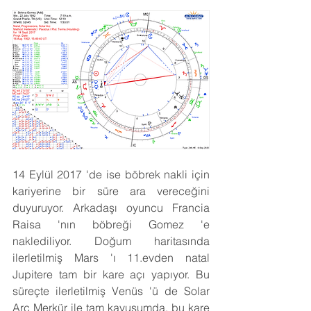
14 Eylül 2017 'de ise böbrek nakli için 
kariyerine bir süre ara vereceğini 
duyuruyor. Arkadaşı oyuncu Francia 
Raisa 'nın böbreği Gomez 'e 
naklediliyor. Doğum haritasında 
ilerletilmiş Mars 'ı 11.evden natal 
Jupitere tam bir kare açı yapıyor. Bu 
süreçte ilerletilmiş Venüs 'ü de Solar 
Arc Merkür ile tam kavuşumda, bu kare 