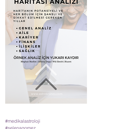
#medikalastroloji
#selenagomez