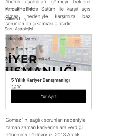
önemli aşamaları görmeyi bekleriz. 
Ancak burada Satürn ile karşıt açısı 
Astrolojide Evler
olması nedeniyle karşımıza bazı 
William Lilly
sorunları da çıkarması olasıdır.
Soru Astrolojisi
Helenistik Astroloji
Solar Return
2026 Astroloji Transitleri
2026 Burç Yorumları
5 Yıllık Kariyer Danışmanlığı
90
Yer Ayırt
Gomez 'in, sağlık sorunları nedeniyle 
zaman zaman kariyerine ara verdiği 
dönemleri gözlüyoruz. 2013 Aralık 