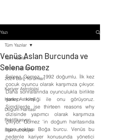
Yazı
Tüm Yazılar
Venüs Aslan Burcunda ve
Tüm Yazılar
Selena Gomez
Yeniay ve Dolunay
Selena Gomez, 1992 doğumlu. İlk kez 
2024 Burç Yorumları
çocuk oyuncu olarak karşımıza çıkıyor. 
Kariyer Astrolojisi
Daha sonralarında oyunculukla birlikte 
şarkıcı kimliği ile onu görüyoruz. 
Horary Astroloji
Şimdilerde ise thirteen reasons why 
Doğum Haritası
dizisinde yapımcı olarak karşımıza 
Rektifikasyon
çıkıyor. Gomez 'in doğum haritasında 
tepe noktası Boğa burcu. Venüs bu 
İlişki Astrolojisi
nedenle kariyer konusunda yönetici 