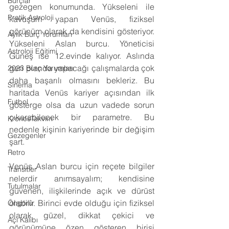
Burçlar
gezegen konumunda. Yükseleni ile 
Pratik Astroloji
kavuşum yapan Venüs, fiziksel 
görünüm olarak da kendisini gösteriyor. 
Aylık Burç Yorumları
Yükseleni Aslan burcu. Yöneticisi 
Astroloji Eğitimi
Güneş ise 12.evinde kalıyor. Aslında 
geri planda yapacağı çalışmalarda çok 
2023 Burç Yorumları
daha başarılı olmasını bekleriz. Bu 
Sinema
haritada Venüs kariyer açısından ilk 
Futbol
gösterge olsa da uzun vadede sorun 
çıkarabilecek bir parametre. Bu 
KronosTakvim
nedenle kişinin kariyerinde bir değişim 
Gezegenler
şart.
Retro
Venüs Aslan burcu için reçete bilgiler 
Transitler
nelerdir anımsayalım; kendisine 
Tutulmalar
güvenen, ilişkilerinde açık ve dürüst 
olabilir. Birinci evde olduğu için fiziksel 
Öngörü
olarak güzel, dikkat çekici ve 
Açı Kalıbı
görünümüne özen gösteren birisi 