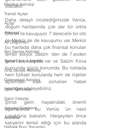
Medikal Astroloji
olacaktır.
Transit Açıları
Daha detaylı incelediğimizde Venüs, 
Açılar
doğum haritasında çok dar bir orbla 
Asteroid
Chiron ile kavuşuyor. 7 derecelik bir orb 
ile Merkür ile de kavuşumu var. Merkür 
Ay Düğümleri
bu haritada daha çok finansal konuları 
İleri Seviye Astroloji
temsil ediyor. Satürn 'den de 7.evden 
gelen bir karşıtlık var ve Satürn Kova 
Temel Seviye Astroloji
burcunda güçlü konumda. Bu noktada 
Orta Seviye Astroloji
hem fiziksel konularda hem de ilişkiler 
Geleneksel Astroloji
açısından bazı zorlukları haber 
verdiğini söyleyebiliriz.
Spor Astrolojisi
Sabit Yıldızlar
Şimdi gelin hayatındaki önemli 
Astroloji Gündemi
aşamalarda bu Venüs 'ün nasıl 
çalıştığına bakalım. Herşeyden önce 
Asaletler
kariyerini temsil ettiği için bu alanda 
Haftalık Burç Yorumları