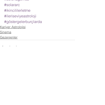
#solararc
#ikincililerletme
#ileriseviyeastroloji
#göstergelerburçlarda
Kariyer Astrolojisi
Sinema
Gezegenler
Hepsini Gör
İlgili Yazılar