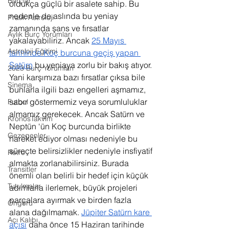
Burçlar
oldukça güçlü bir asalete sahip. Bu 
nedenle de aslında bu yeniay 
Pratik Astroloji
zamanında şans ve fırsatlar 
Aylık Burç Yorumları
yakalayabiliriz. Ancak 
25 Mayıs 
Astroloji Eğitimi
tarihinde Koç burcuna geçiş yapan 
Satürn
 bu yeniaya zorlu bir bakış atıyor. 
2023 Burç Yorumları
Yani karşımıza bazı fırsatlar çıksa bile 
Sinema
bunlarla ilgili bazı engelleri aşmamız, 
sabır göstermemiz veya sorumluluklar 
Futbol
almamız gerekecek. Ancak Satürn ve 
KronosTakvim
Neptün ‘ün Koç burcunda birlikte 
Gezegenler
hareket ediyor olması nedeniyle bu 
süreçte belirsizlikler nedeniyle insfiyatif 
Retro
almakta zorlanabilirsiniz. Burada 
Transitler
önemli olan belirli bir hedef için küçük 
Tutulmalar
adımlarla ilerlemek, büyük projeleri 
parçalara ayırmak ve birden fazla 
Öngörü
alana dağılmamak. 
Jüpiter Satürn kare 
Açı Kalıbı
açısı
 daha önce 15 Haziran tarihinde 