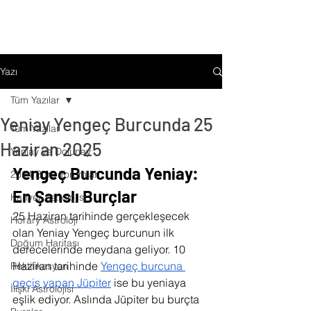
Yazı
Tüm Yazılar
Yeniay Yengeç Burcunda 25
Tüm Yazılar
Haziran 2025
Yeniay ve Dolunay
Yengeç Burcunda Yeniay: 
2024 Burç Yorumları
En Şanslı Burçlar 
Kariyer Astrolojisi
25 Haziran tarihinde gerçekleşecek 
Horary Astroloji
olan Yeniay Yengeç burcunun ilk 
Doğum Haritası
derecelerinde meydana geliyor. 10 
Haziran tarihinde 
Yengeç burcuna 
Rektifikasyon
geçiş yapan Jüpiter
 ise bu yeniaya 
İlişki Astrolojisi
eşlik ediyor. Aslında Jüpiter bu burçta 