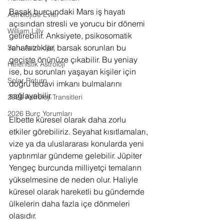
Başak burcundaki Mars iş hayatı 
Astrolojide Evler
açısından stresli ve yorucu bir dönemi 
William Lilly
getirebilir. Anksiyete, psikosomatik 
rahatsızlıklar, barsak sorunları bu 
Soru Astrolojisi
geçişte önünüze çıkabilir. Bu yeniay 
Helenistik Astroloji
ise, bu sorunları yaşayan kişiler için 
Solar Return
doğru tedavi imkanı bulmalarını 
sağlayabilir.
2026 Astroloji Transitleri
2026 Burç Yorumları
Elbette küresel olarak daha zorlu 
etkiler görebiliriz. Seyahat kısıtlamaları, 
vize ya da uluslararası konularda yeni 
yaptırımlar gündeme gelebilir. Jüpiter 
Yengeç burcunda milliyetçi temaların 
yükselmesine de neden olur. Haliyle 
küresel olarak hareketli bu gündemde 
ülkelerin daha fazla içe dönmeleri 
olasıdır.