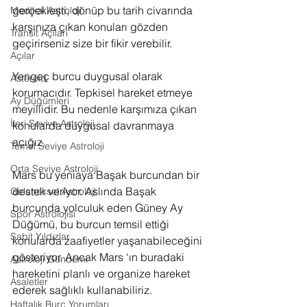
gerçekleşti, dönüp bu tarih civarında 
Medikal Astroloji
karşınıza çıkan konuları gözden 
Transit Açıları
geçirirseniz size bir fikir verebilir.
Açılar
Yengeç burcu duygusal olarak 
Asteroid
korumacıdır. Tepkisel hareket etmeye 
Ay Düğümleri
meyillidir. Bu nedenle karşımıza çıkan 
İleri Seviye Astroloji
konularda duygusal davranmaya 
açığız.
Temel Seviye Astroloji
Orta Seviye Astroloji
Mars bu yeniaya Başak burcundan bir 
destek veriyor. Aslında Başak 
Geleneksel Astroloji
burcunda yolculuk eden Güney Ay 
Spor Astrolojisi
Düğümü, bu burcun temsil ettiği 
Sabit Yıldızlar
konularda zaafiyetler yaşanabileceğini 
gösteriyor. Ancak Mars ‘ın buradaki 
Astroloji Gündemi
hareketini planlı ve organize hareket 
Asaletler
ederek sağlıklı kullanabiliriz.
Haftalık Burç Yorumları