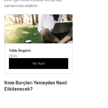
zamanında artabilir.
Yıllık Öngörü
45
Yer Ayırt
Kova Burçları Yeniaydan Nasıl 
Etkilenecek?
Bu yeniay, iş ve sağlık konularında yeni 
başlangıçlar yapmanıza olanak tanır. 
Daha sağlıklı bir yaşam tarzı 