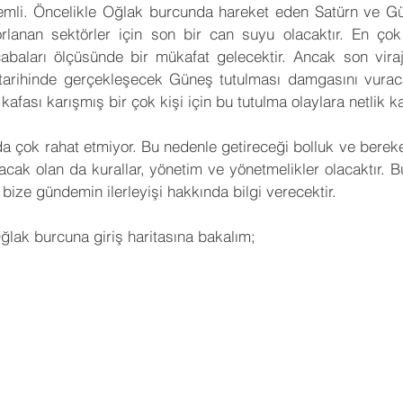
emli. Öncelikle Oğlak burcunda hareket eden Satürn ve 
 Yorumları
Sinema
Futbol
KronosTakvim
rlanan sektörler için son bir can suyu olacaktır. En çok 
baları ölçüsünde bir mükafat gelecektir. Ancak son viraj
tarihinde gerçekleşecek Güneş tutulması damgasını vuraca
Öngörü
Açı Kalıbı
Medikal Astroloji
Transit Açıl
afası karışmış bir çok kişi için bu tutulma olaylara netlik k
 çok rahat etmiyor. Bu nedenle getireceği bolluk ve bereket s
İleri Seviye Astroloji
Temel Seviye Astroloji
Orta Se
acak olan da kurallar, yönetim ve yönetmelikler olacaktır. B
 bize gündemin ilerleyişi hakkında bilgi verecektir.
Oğlak burcuna giriş haritasına bakalım;