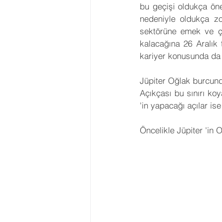
bu geçişi oldukça ön
Astroloji Eğitimi
2023 Burç
nedeniyle oldukça zo
sektörüne emek ve ça
kalacağına 26 Aralık 
Transitler
Tutulmalar
kariyer konusunda da k
Jüpiter Oğlak burcunda
Asteroid
Ay Düğümleri
Açıkçası bu sınırı koy
'in yapacağı açılar ise
Öncelikle Jüpiter 'in 
Geleneksel Astroloji