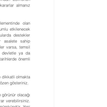
ararlar almanız 
lementinde olan 
umlu etkilenecek 
ularda destekler 
r asalete sahip 
er varsa, temsil 
a devletle ya da 
arihlerde önemli 
dikkatli olmakta 
özen gösteriniz.
 görünür olacağı 
 verebilirsiniz. 
 mümkündür. Yeni 