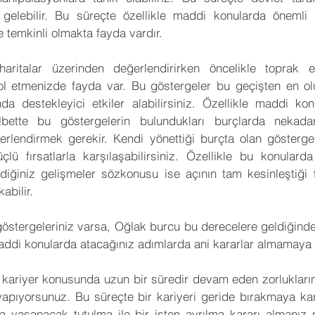
gelebilir. Bu süreçte özellikle maddi konularda önemli k
e temkinli olmakta fayda vardır.
aritalar üzerinden değerlendirirken öncelikle toprak e
rol etmenizde fayda var. Bu göstergeler bu geçişten en ol
anda destekleyici etkiler alabilirsiniz. Özellikle maddi kon
Elbette bu göstergelerin bulundukları burçlarda nekada
ğerlendirmek gerekir. Kendi yönettiği burçta olan göstergel
üçlü fırsatlarla karşılaşabilirsiniz. Özellikle bu konulard
lediğiniz gelişmeler sözkonusu ise açının tam kesinleştiği t
abilir.
östergeleriniz varsa, Oğlak burcu bu derecelere geldiğinde 
maddi konularda atacağınız adımlarda ani kararlar almamaya 
le kariyer konusunda uzun bir süredir devam eden zorlukların
pıyorsunuz. Bu süreçte bir kariyeri geride bırakmaya karar
da yaşanacak tutulma ile bir işten ayrılma kararı almanız