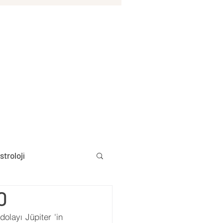
stroloji
0
Aylık Burç Yorumları
layı Jüpiter 'in 