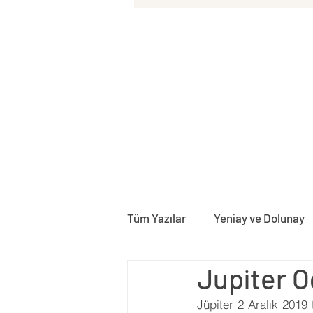
Tüm Yazılar
Yeniay ve Dolunay
Jupiter 
Doğum Haritası
Rektifika
Jüpiter 2 Aralık 2019