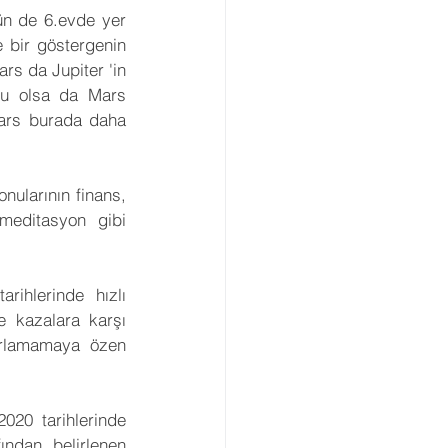
ün de 6.evde yer 
 bir göstergenin 
s da Jupiter 'in 
rlu olsa da Mars 
Mars burada daha 
nularının finans, 
meditasyon gibi 
hlerinde hızlı 
 kazalara karşı 
orlamamaya özen 
20 tarihlerinde 
ından belirlenen 