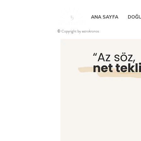
ANA SAYFA
DOĞU
© Copyright by astrokronos