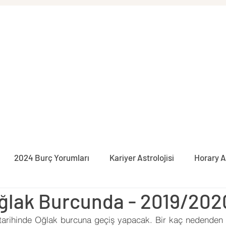
2024 Burç Yorumları
Kariyer Astrolojisi
Horary A
Oğlak Burcunda - 2019/202
syon
İlişki Astrolojisi
Burçlar
Pratik Astroloji
 tarihinde Oğlak burcuna geçiş yapacak. Bir kaç nedenden do