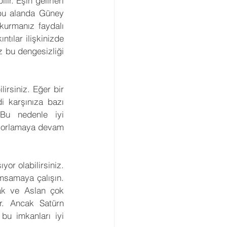
r. Eşin gelirleri 
e bu alanda Güney 
kurmanız faydalı 
ıntılar ilişkinizde 
ız bu dengesizliği 
lirsiniz. Eğer bir 
 karşınıza bazı 
 Bu nedenle iyi 
 zorlamaya devam 
or olabilirsiniz. 
msamaya çalışın. 
ak ve Aslan çok 
r. Ancak Satürn 
bu imkanları iyi 