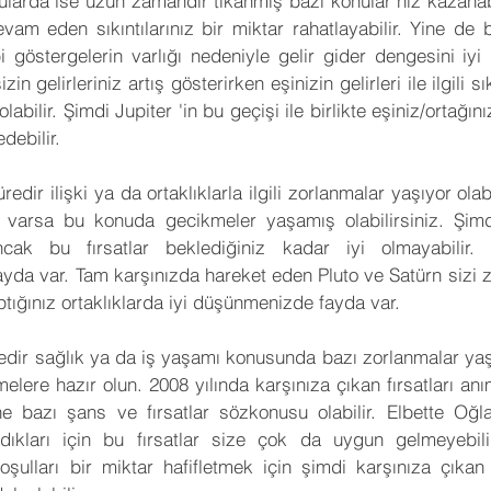
larda ise uzun zamandır tıkanmış bazı konular hız kazanabili
 devam eden sıkıntılarınız bir miktar rahatlayabilir. Yine d
göstergelerin varlığı nedeniyle gelir gider dengesini iyi 
zin gelirleriniz artış gösterirken eşinizin gelirleri ile ilgili sık
labilir. Şimdi Jupiter 'in bu geçişi ile birlikte eşiniz/ortağın
debilir.
edir ilişki ya da ortaklıklarla ilgili zorlanmalar yaşıyor olabi
z varsa bu konuda gecikmeler yaşamış olabilirsiniz. Şimdi
 Ancak bu fırsatlar beklediğiniz kadar iyi olmayabilir.
yda var. Tam karşınızda hareket eden Pluto ve Satürn sizi
tığınız ortaklıklarda iyi düşünmenizde fayda var.
redir sağlık ya da iş yaşamı konusunda bazı zorlanmalar yaşıy
lere hazır olun. 2008 yılında karşınıza çıkan fırsatları anı
e bazı şans ve fırsatlar sözkonusu olabilir. Elbette Oğl
ıkları için bu fırsatlar size çok da uygun gelmeyebili
oşulları bir miktar hafifletmek için şimdi karşınıza çıkan 