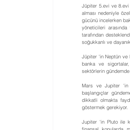
Jüpiter 5.evi ve 8.ev
alması nedeniyle özel
gücünü incelerken bakt
yöneticileri arasında
tarafından desteklend
soğukkanlı ve dayanıkl
Jüpiter 'in Neptün ve 
banka ve sigortalar,
sektörlerin gündemde o
Mars ve Jupiter 'in
başlangıçlar gündeme
dikkatli olmakta fay
göstermek gerekiyor.
Jupiter 'in Pluto il
finansal konularda ma