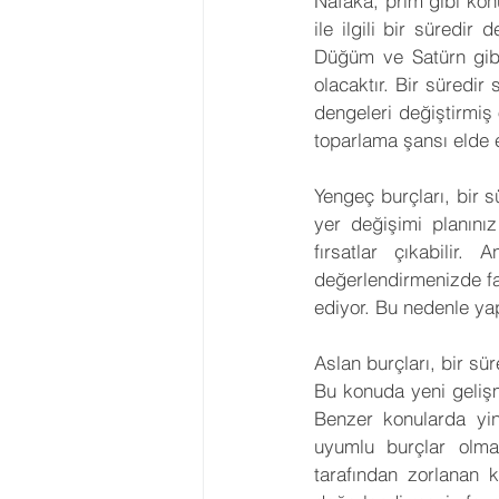
Nafaka, prim gibi konu
ile ilgili bir süredir
Düğüm ve Satürn gibi 
olacaktır. Bir süredir si
dengeleri değiştirmiş o
toparlama şansı elde e
Yengeç burçları, bir sür
yer değişimi planını
fırsatlar çıkabilir.
değerlendirmenizde fa
ediyor. Bu nedenle yap
Aslan burçları, bir sü
Bu konuda yeni gelişme
Benzer konularda yin
uyumlu burçlar olmad
tarafından zorlanan k