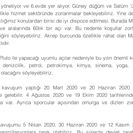
i yönetiyor ve 6.evde yer alıyor. Güney düğüm ve Satürn '
likle hizmet sektöründe zorlanmalar bekleyebiliriz. Yine de
ığımız konulardan birisi de iyi dispoze edilmesi. Burada Mar
 ve aralarında 60lık bir açı var. Bu nedenle koşullar zo
iğini söyleyebiliriz. Akrep burcunda özellikle rahat olan 
ıdır.
Pluto ile yapacağı uyumlu açılar nedeniyle bu yılın önemli ko
 denizcilik, petrol, petrokimya, kimya, sinema, yoga, 
lacağını söyleyebiliriz.
 kavuşum yaptığı 20 Mart 2020 ve 20 Haziran 2020 tari
 gelebilir. 4 Ağustos 2020 ve 19 Ekim 2020 tarihlerinde
da var. Ayrıca sporcular açısından omurga ve dizleri z
e kavuşumu 5 Nisan 2020, 30 Haziran 2020 ve 12 Kasım 20
nipülasyonlara tanık olabiliriz. Bu süreçte devlet taraf