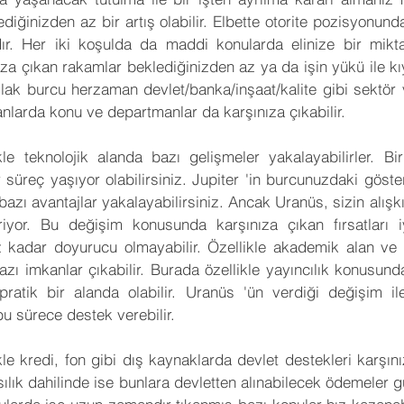
diğinizden az bir artış olabilir. Elbette otorite pozisyonunda
ıdır. Her iki koşulda da maddi konularda elinize bir mikt
ıza çıkan rakamlar beklediğinizden az ya da işin yükü ile kı
Oğlak burcu herzaman devlet/banka/inşaat/kalite gibi sektör 
alanlarda konu ve departmanlar da karşınıza çıkabilir.
kle teknolojik alanda bazı gelişmeler yakalayabilirler. Bi
 süreç yaşıyor olabilirsiniz. Jupiter 'in burcunuzdaki göste
azı avantajlar yakalayabilirsiniz. Ancak Uranüs, sizin alışkı
riyor. Bu değişim konusunda karşınıza çıkan fırsatları iy
 kadar doyurucu olmayabilir. Özellikle akademik alan ve yurt
zı imkanlar çıkabilir. Burada özellikle yayıncılık konusunda
pratik bir alanda olabilir. Uranüs 'ün verdiği değişim il
bu sürece destek verebilir.
ikle kredi, fon gibi dış kaynaklarda devlet destekleri karşınız
sılık dahilinde ise bunlara devletten alınabilecek ödemeler g