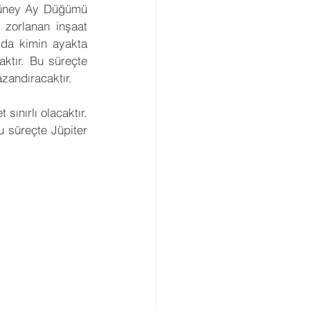
Güney Ay Düğümü 
Gezegenler
Retro
zorlanan inşaat 
da kimin ayakta 
ktır. Bu süreçte 
arı
Açılar
azandıracaktır.
ınırlı olacaktır. 
viye Astroloji
u süreçte Jüpiter 