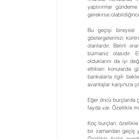
yaptırımlar gündeme 
gerekirse olabildiğinc
Bu geçişi bireysel h
göstergelerinizi kont
olanlardır. Belirli or
bulmanız olasıdır. 
olduklarını da iyi de
ettikleri konularda g
bankalarla ilgili bek
avantajlar karşınıza çık
Eğer öncü burçlarda g
fayda var. Özellikle 
Koç burçları; özellik
bir zamandan geçiş ya
Özellikle Aralık ayın