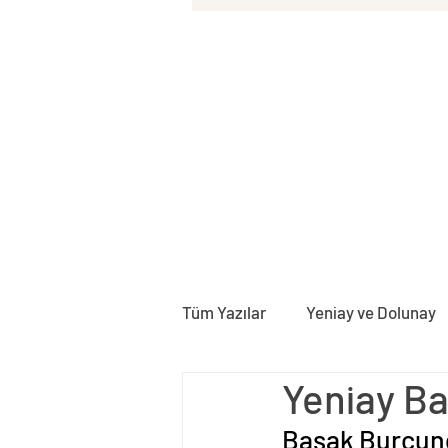
Tüm Yazılar
Yeniay ve Dolunay
Yeniay Ba
Doğum Haritası
Rektifika
Başak Burcund