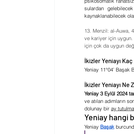
psikosomatik rahatsız
sulardan gelebilecek
kaynaklanabilecek ol
13. Menzil: al-Auwa, 4
ve kariyer için uygun.
için çok da uygun deği
İkizler Yeniayı Ka
Yeniay 11°04’ Başak B
İkizler Yeniayı Ne
Yeniay 3 Eylül 2024 ta
ve atılan adımların so
dolunay bir 
ay tutulma
Yeniay hangi 
Yeniay 
Başak
 burcund