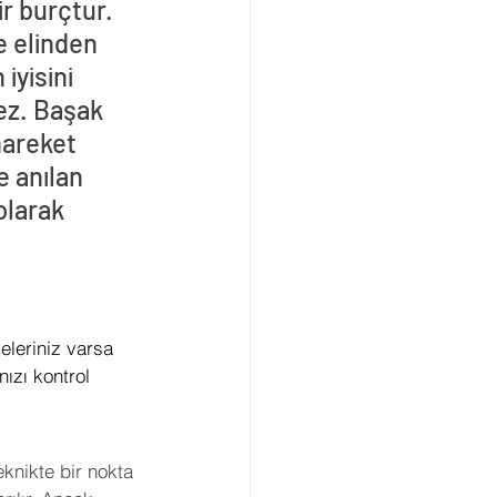
r burçtur. 
e elinden 
iyisini 
ez. Başak 
hareket 
 anılan 
olarak 
eleriniz varsa 
ızı kontrol 
eknikte bir nokta 