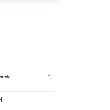
stroloji
4
Aylık Burç Yorumları