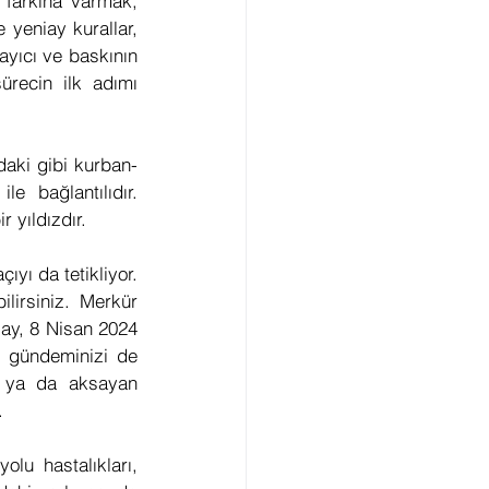
 farkına varmak, 
 yeniay kurallar, 
ayıcı ve baskının 
ürecin ilk adımı 
daki gibi kurban-
le bağlantılıdır. 
r yıldızdır. 
yı da tetikliyor. 
lirsiniz. Merkür 
ay, 8 Nisan 2024 
i gündeminizi de 
 ya da aksayan 
.
lu hastalıkları, 