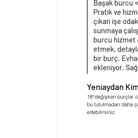
Başak burcu «
Pratik ve hizm
çıkan işe odakl
sunmaya çalışı
burcu hizmet e
etmek, detayla
bir burç. Evha
ekleniyor. Sağl
Yeniaydan Kim
18°değişken burçlar o
bu tutulmadan daha çok
edebilirsiniz.