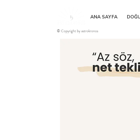
ANA SAYFA
DOĞU
© Copyright by astrokronos