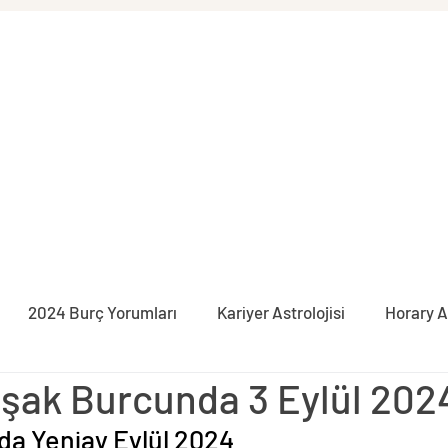
2024 Burç Yorumları
Kariyer Astrolojisi
Horary A
şak Burcunda 3 Eylül 202
syon
İlişki Astrolojisi
Burçlar
Pratik Astroloji
a Yeniay Eylül 2024