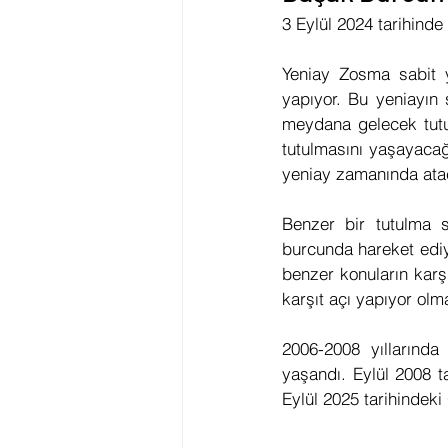
3 Eylül 2024 tarihind
Astroloji Eğitimi
2023 Burç
Yeniay Zosma sabit y
yapıyor. Bu yeniayın 
Transitler
Tutulmalar
meydana gelecek tutul
tutulmasını yaşayacağ
yeniay zamanında atac
Asteroid
Ay Düğümleri
Benzer bir tutulma s
burcunda hareket ediy
Geleneksel Astroloji
benzer konuların karş
karşıt açı yapıyor olma
2006-2008 yıllarınd
yaşandı. Eylül 2008 ta
Eylül 2025 tarihindeki