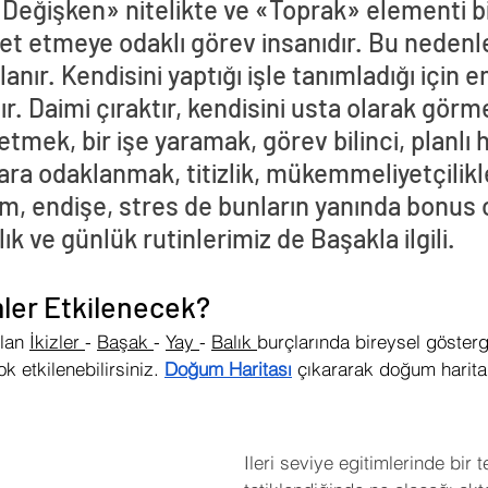
Değişken» nitelikte ve «Toprak» elementi bi
et etmeye odaklı görev insanıdır. Bu nedenl
anır. Kendisini yaptığı işle tanımladığı için en 
r. Daimi çıraktır, kendisini usta olarak görm
tmek, bir işe yaramak, görev bilinci, planlı 
ra odaklanmak, titizlik, mükemmeliyetçilikle
m, endişe, stres de bunların yanında bonus 
ık ve günlük rutinlerimiz de Başakla ilgili.
ler Etkilenecek?
lan 
İkizler 
- 
Başak 
- 
Yay 
- 
Balık 
burçlarında bireysel gösterg
 etkilenebilirsiniz. 
Doğum Haritası
 çıkararak doğum haritan
Ileri seviye egitimlerinde bir t