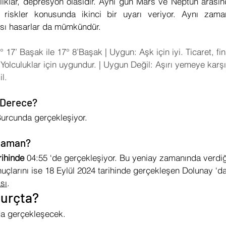
lıklar, depresyon olasıdır. Aynı gün Mars ve Neptün arasınd
 riskler konusunda ikinci bir uyarı veriyor. Aynı zama
ası hasarlar da mümkündür.
° 17’ Başak ile 17° 8’Başak | Uygun: Aşk için iyi. Ticaret, fi
 Yolculuklar için uygundur. | Uygun Değil: Aşırı yemeye karşı 
l.
ç Derece?
urcunda gerçekleşiyor. 
 Zaman?
rihinde 
04:55 ‘de gerçekleşiyor. Bu yeniay zamanında verdiğ
nuçlarını ise 18 Eylül 2024 tarihinde gerçekleşen Dolunay ‘d
sı
. 
burçta?
a gerçekleşecek. 