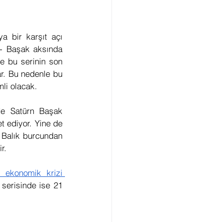
Gezegenler
Retro
 bir karşıt açı 
 - Başak aksında 
arı
Açılar
e bu serinin son 
r. Bu nedenle bu 
li olacak.
viye Astroloji
de Satürn Başak 
 ediyor. Yine de 
 Balık burcundan 
r.
 2008 küresel ekonomik krizi 
 serisinde ise 21 