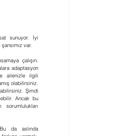
at sunuyor. İyi 
e şansımız var.
msamaya çalışın. 
alara adaptasyon 
ilenizle ilgili 
ş olabilirsiniz. 
bilirsiniz. Şimdi 
bilir. Ancak bu 
sorumlulukları 
Bu da aslında 