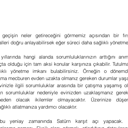
geçişin neler getireceğini görmemiz açısından bir fırs
yalleri doğru anlayabilirsek eğer süreci daha sağlıklı yönetm
ıllarında hangi alanda sorumluluklarınızın arttığını anı
çta olduğu için tam aksi konular karşınıza çıkabilir. Tutulm
ıklı yönetme imkanı bulabilirsiniz. Örneğin o dönemde a
ama mecburen evden uzakta olmanız gereken durumlar yaşamı
evinizle ilgili sorumluluklar arasında bir çatışma yaşamış ola
tan sorumluluklar nedeniyle evinizden uzaklaşmanız gereke
eden olacak ikilemler olmayacaktır. Üzerinize düşen 
lıklı atlatmanıza yardımcı olacaktır.
bu yeniay zamanında Satürn karşıt açı yapacak. 