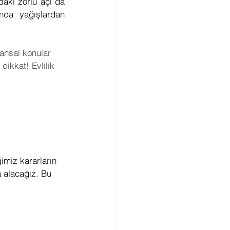
aki zorlu açı da 
nda yağışlardan 
nansal konular 
dikkat! Evlilik 
imiz kararların 
a alacağız. Bu 