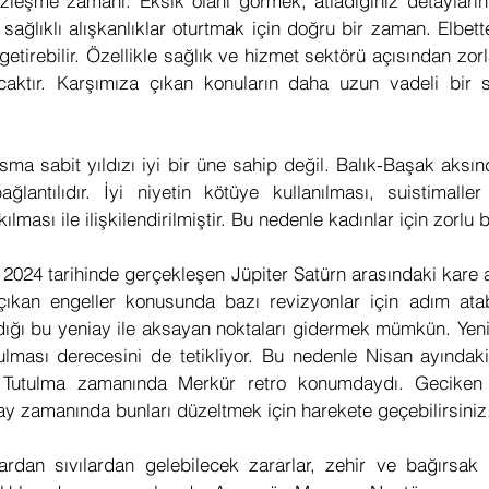
üzleşme zamanı. Eksik olanı görmek, atladığınız detayların
ağlıklı alışkanlıklar oturtmak için doğru bir zaman. Elbette
getirebilir. Özellikle sağlık ve hizmet sektörü açısından zorl
acaktır. Karşımıza çıkan konuların daha uzun vadeli bir s
sma sabit yıldızı iyi bir üne sahip değil. Balık-Başak aksın
bağlantılıdır. İyi niyetin kötüye kullanılması, suistimaller i
ması ile ilişkilendirilmiştir. Bu nedenle kadınlar için zorlu bi
024 tarihinde gerçekleşen Jüpiter Satürn arasındaki kare açı
çıkan engeller konusunda bazı revizyonlar için adım atabi
dığı bu yeniay ile aksayan noktaları gidermek mümkün. Yeni
ulması derecesini de tetikliyor. Bu nedenle Nisan ayındak
 Tutulma zamanında Merkür retro konumdaydı. Geciken
ay zamanında bunları düzeltmek için harekete geçebilirsiniz
rdan sıvılardan gelebilecek zararlar, zehir ve bağırsak yo