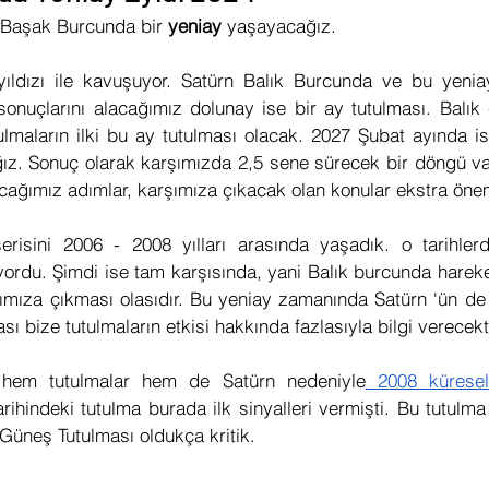
e Başak Burcunda bir 
yeniay 
yaşayacağız. 
 Yorumları
Sinema
Futbol
KronosTakvim
ıldızı ile kavuşuyor. Satürn Balık Burcunda ve bu yeniaya
sonuçlarını alacağımız dolunay ise bir ay tutulması. Balık
Öngörü
Açı Kalıbı
Medikal Astroloji
Transit Açıl
maların ilki bu ay tutulması olacak. 2027 Şubat ayında is
ız. Sonuç olarak karşımızda 2,5 sene sürecek bir döngü va
ağımız adımlar, karşımıza çıkacak olan konular ekstra önem
İleri Seviye Astroloji
Temel Seviye Astroloji
Orta Se
erisini 2006 - 2008 yılları arasında yaşadık. o tarihler
ordu. Şimdi ise tam karşısında, yani Balık burcunda hareket
ımıza çıkması olasıdır. Bu yeniay zamanında Satürn ‘ün de
sı bize tutulmaların etkisi hakkında fazlasıyla bilgi verecekti
a hem tutulmalar hem de Satürn nedeniyle
rihindeki tutulma burada ilk sinyalleri vermişti. Bu tutulma
 Güneş Tutulması oldukça kritik.