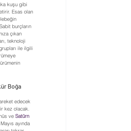
nka kuşu gibi 
irir. Esas olan 
lebeğin 
Sabit burçların 
nıza çıkan 
rı, teknoloji 
pları ile ilgili 
ürümeye 
çürümenin 
kür Boğa 
areket edecek 
ir kez olacak. 
nüs ve 
Satürn
. Mayıs ayında 
ararı tekrar 