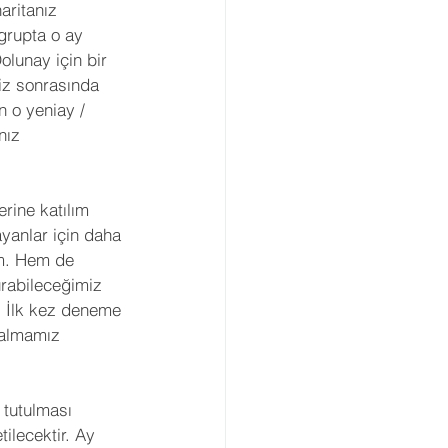
aritanız 
grupta o ay 
lunay için bir 
liz sonrasında 
n o yeniay / 
nız 
rine katılım 
anlar için daha 
m. Hem de 
urabileceğimiz 
. İlk kez deneme 
 almamız 
 tutulması 
ilecektir. Ay 