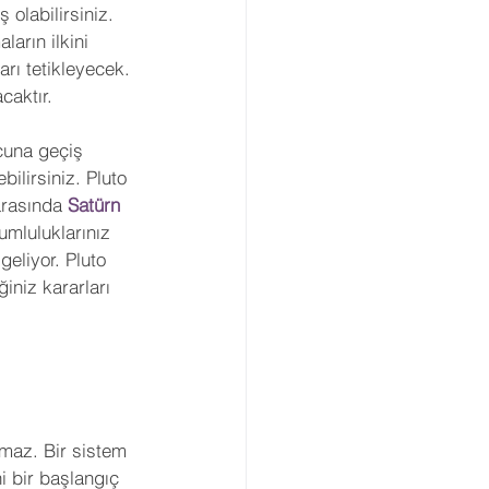
olabilirsiniz. 
Gezegenler
Retro
ların ilkini 
rı tetikleyecek. 
caktır.
arı
Açılar
cuna geçiş 
bilirsiniz. Pluto 
viye Astroloji
rasında 
Satürn 
umluluklarınız 
eliyor. Pluto 
iniz kararları 
şmaz. Bir sistem 
i bir başlangıç 