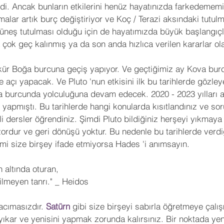
i. Ancak bunların etkilerini henüz hayatınızda farkedememiş 
 Yorumları
Sinema
Futbol
KronosTakvim
alar artık burç değiştiriyor ve Koç / Terazi aksındaki tutulma
üneş tutulması olduğu için de hayatımızda büyük başlangıçla
 çok geç kalınmış ya da son anda hızlıca verilen kararlar ola
Öngörü
Açı Kalıbı
Medikal Astroloji
Transit Açıl
kür Boğa burcuna geçiş yapıyor. Ve geçtiğimiz ay Kova bur
e açı yapacak. Ve Pluto 'nun etkisini ilk bu tarihlerde gözleye
İleri Seviye Astroloji
Temel Seviye Astroloji
Orta Se
a burcunda yolculuğuna devam edecek. 2020 - 2023 yılları a
t yapmıştı. Bu tarihlerde hangi konularda kısıtlandınız ve sor
 dersler öğrendiniz. Şimdi Pluto bildiğiniz herşeyi yıkmaya g
zordur ve geri dönüşü yoktur. Bu nedenle bu tarihlerde verdiğ
smi size birşey ifade etmiyorsa Hades 'i anımsayın. 
 altında oturan,
ilmeyen tanrı." _ Heidos
 acımasızdır. 
Satürn
 gibi size birşeyi sabırla öğretmeye çalı
ıkar ve yenisini yapmak zorunda kalırsınız. Bir noktada yen