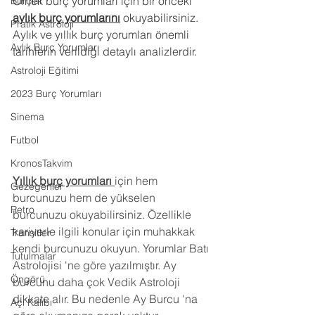
Örnek burç yorumları için bir önceki 
Burçlar
aylık burç yorumlarını
 okuyabilirsiniz. 
Pratik Astroloji
Aylık ve yıllık burç yorumları önemli 
Aylık Burç Yorumları
tarihlerin verildiği detaylı analizlerdir.
Astroloji Eğitimi
2023 Burç Yorumları
Sinema
Futbol
KronosTakvim
Yıllık burç yorumları
için hem 
Gezegenler
burcunuzu hem de yükselen 
Retro
burcunuzu okuyabilirsiniz. Özellikle 
kariyerle ilgili konular için muhakkak 
Transitler
kendi burcunuzu okuyun. Yorumlar Batı 
Tutulmalar
Astrolojisi 'ne göre yazılmıştır. Ay 
Öngörü
burcunu daha çok Vedik Astroloji 
dikkate alır. Bu nedenle Ay Burcu 'na 
Açı Kalıbı