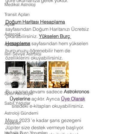
göre okumanıza gerek yoktur.
Medikal Astroloji
Transit Açıları
Doğum Haritası Hesaplama
Açılar
sayfasından Doğum Haritanızı Ücretsiz 
Asteroid
çıkarabilirsiniz. 
Yükselen Burç 
Hesaplama
sayfasından hem yükselen 
Ay Düğümleri
burcunuzu öğrenebilir hem de 
İleri Seviye Astroloji
özelliklerini okuyabilirsiniz.
Temel Seviye Astroloji
Orta Seviye Astroloji
Geleneksel Astroloji
Bu yazının devamı sadece
 Astrokronos 
Spor Astrolojisi
Üyelerine
 açıktır. Ayrıca 
Üye Olarak
Sabit Yıldızlar
sitedeki e-kitapları okuyabilirsiniz.
Astroloji Gündemi
Mayıs 2023 'e kadar şans gezegeni 
Asaletler
Jüpiter size destek vermeye başlıyor. 
Haftalık Burç Yorumları