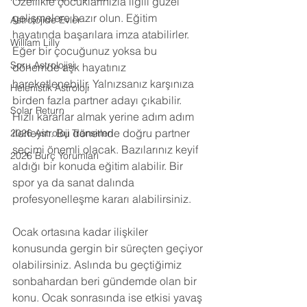
Özellikle çocuklarınızla ilgili güzel 
gelişmelere hazır olun. Eğitim 
Astrolojide Evler
hayatında başarılara imza atabilirler. 
William Lilly
Eğer bir çocuğunuz yoksa bu 
Soru Astrolojisi
dönemde aşk hayatınız 
hareketlenebilir. Yalnızsanız karşınıza 
Helenistik Astroloji
birden fazla partner adayı çıkabilir. 
Solar Return
Hızlı kararlar almak yerine adım adım 
ilerleyin. Bu dönemde doğru partner 
2026 Astroloji Transitleri
seçimi önemli olacak. Bazılarınız keyif 
2026 Burç Yorumları
aldığı bir konuda eğitim alabilir. Bir 
spor ya da sanat dalında 
profesyonelleşme kararı alabilirsiniz.
Ocak ortasına kadar ilişkiler 
konusunda gergin bir süreçten geçiyor 
olabilirsiniz. Aslında bu geçtiğimiz 
sonbahardan beri gündemde olan bir 
konu. Ocak sonrasında ise etkisi yavaş 