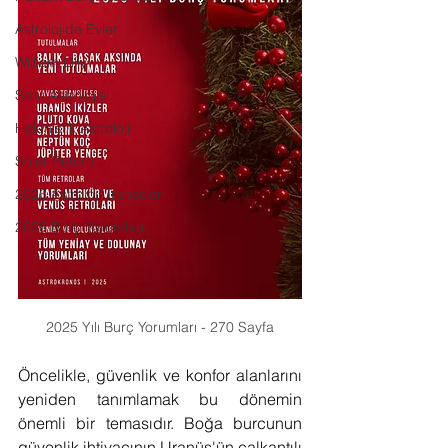
Astrolojide Evler
William Lilly
Soru Astrolojisi
Helenistik Astroloji
Solar Return
2026 Astroloji Transitleri
2026 Burç Yorumları
2025 Yılı Burç Yorumları - 270 Sayfa
Öncelikle, güvenlik ve konfor alanlarını 
yeniden tanımlamak bu dönemin 
önemli bir temasıdır. Boğa burcunun 
güvenlik ihtiyacının Uranüs'ün çalkantılı 