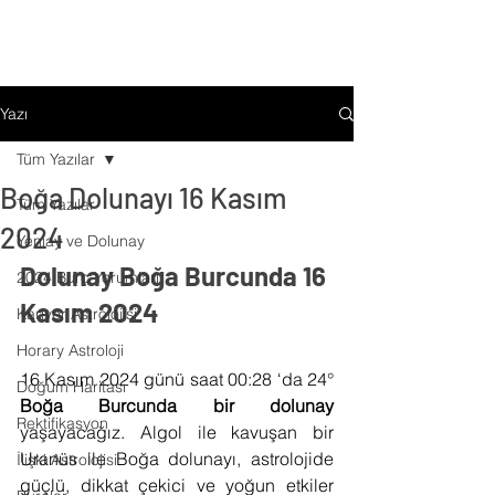
Yazı
Tüm Yazılar
Boğa Dolunayı 16 Kasım
Tüm Yazılar
2024
Yeniay ve Dolunay
Dolunay Boğa Burcunda 16 
2024 Burç Yorumları
Kasım 2024
Kariyer Astrolojisi
Horary Astroloji
16 Kasım 2024 günü saat 00:28 ‘da 24°
Doğum Haritası
Boğa Burcunda bir dolunay 
Rektifikasyon
yaşayacağız. Algol ile kavuşan bir 
Uranüs ile Boğa dolunayı, astrolojide 
İlişki Astrolojisi
güçlü, dikkat çekici ve yoğun etkiler 