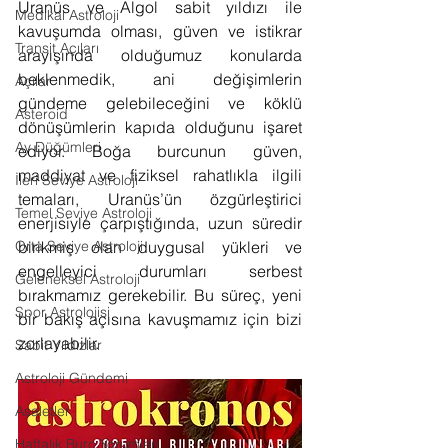
Uranüs ve Algol sabit yıldızı ile 
Medikal Astroloji
kavuşumda olması, güven ve istikrar 
Transit Açıları
arayışında olduğumuz konularda 
beklenmedik, ani değişimlerin 
Açılar
gündeme gelebileceğini ve köklü 
Asteroid
dönüşümlerin kapıda olduğunu işaret 
Ay Düğümleri
ediyor. Boğa burcunun güven, 
maddiyat ve fiziksel rahatlıkla ilgili 
İleri Seviye Astroloji
temaları, Uranüs’ün özgürleştirici 
Temel Seviye Astroloji
enerjisiyle çarpıştığında, uzun süredir 
Orta Seviye Astroloji
birikmiş olan duygusal yükleri ve 
engelleyici durumları serbest 
Geleneksel Astroloji
bırakmamız gerekebilir. Bu süreç, yeni 
Spor Astrolojisi
bir bakış açısına kavuşmamız için bizi 
zorlayabilir.
Sabit Yıldızlar
Astroloji Gündemi
Asaletler
Haftalık Burç Yorumları