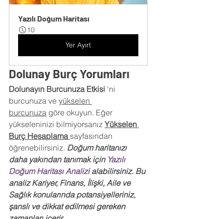
Yazılı Doğum Haritası
10
Yer Ayırt
Dolunay Burç Yorumları
Dolunayın Burcunuza Etkisi 
'ni 
burcunuza ve
yükselen 
burcunuza
 göre okuyun. Eğer 
yükseleninizi bilmiyorsanız
Yükselen 
Burç Hesaplama
sayfasından 
öğrenebilirsiniz. 
Doğum haritanızı 
daha yakından tanımak için
 Yazılı 
Doğum Haritası Analizi 
alabilirsiniz. Bu 
analiz Kariyer, Finans, İlişki, Aile ve 
Sağlık konularında potansiyelleriniz, 
şanslı ve dikkat edilmesi gereken 
zamanları içerir.