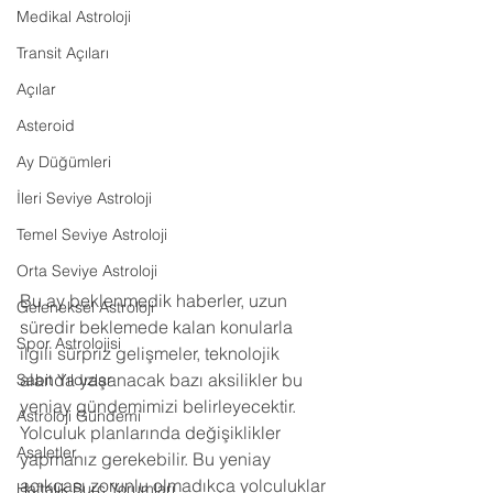
Medikal Astroloji
Transit Açıları
Açılar
Asteroid
Ay Düğümleri
İleri Seviye Astroloji
Temel Seviye Astroloji
Orta Seviye Astroloji
Bu ay beklenmedik haberler, uzun 
Geleneksel Astroloji
süredir beklemede kalan konularla 
Spor Astrolojisi
ilgili sürpriz gelişmeler, teknolojik 
alanda yaşanacak bazı aksilikler bu 
Sabit Yıldızlar
yeniay gündemimizi belirleyecektir. 
Astroloji Gündemi
Yolculuk planlarında değişiklikler 
Asaletler
yapmanız gerekebilir. Bu yeniay 
açıkçası zorunlu olmadıkça yolculuklar 
Haftalık Burç Yorumları