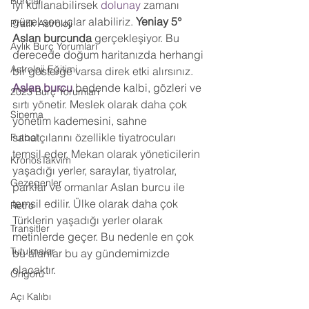
Burçlar
iyi kullanabilirsek 
dolunay
 zamanı 
güzel sonuçlar alabiliriz. 
Yeniay 5° 
Pratik Astroloji
Aslan burcunda 
gerçekleşiyor. Bu 
Aylık Burç Yorumları
derecede doğum haritanızda herhangi 
Astroloji Eğitimi
bir gösterge varsa direk etki alırsınız. 
Aslan burcu
 bedende kalbi, gözleri ve 
2023 Burç Yorumları
sırtı yönetir. Meslek olarak daha çok 
Sinema
yönetim kademesini, sahne 
sanatçılarını özellikle tiyatrocuları 
Futbol
temsil eder. Mekan olarak yöneticilerin 
KronosTakvim
yaşadığı yerler, saraylar, tiyatrolar, 
Gezegenler
parklar ve ormanlar Aslan burcu ile 
temsil edilir. Ülke olarak daha çok 
Retro
Türklerin yaşadığı yerler olarak 
Transitler
metinlerde geçer. Bu nedenle en çok 
Tutulmalar
bu alanlar bu ay gündemimizde 
olacaktır. 
Öngörü
Açı Kalıbı