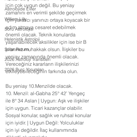
için çok uygun değil. Bu yeniay 
Astrolojide Evler
zamanını en verimli şekilde geçirmek 
William Lilly
için yaratıcı yanınızı ortaya koyacak bir 
adım atmaya cesaret edebilmek 
Soru Astrolojisi
önemli olacak. Teknik konularda 
Helenistik Astroloji
yaşanabilecek aksilikler için ise bir B 
planınız muhakkak olsun. İlişkiler bu 
Solar Return
yeniay zamanında önemli olacak. 
2026 Astroloji Transitleri
Vereceğiniz kararların ilişkilerinizi 
2026 Burç Yorumları
etkileyebileceğinin farkında olun.
Bu yeniay 10.Menzilde olacak. 
10. Menzil: al-Gabha 25° 42’ Yengeç 
ile 8° 34 Aslan | Uygun: Aşk ve ilişkiler 
için uygun. Ticari kazançlar olabilir. 
Sosyal konular, sağlık ve ruhsal konular 
için iyidir. | Uygun Değil: Yolculuklar 
için iyi değildir. İlaç kullanımında 