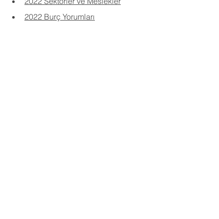
2022 Sektörler ve Meslekler
2022 Burç Yorumları
Güney Ay Düğümü Anlamak
Tutulma Tarihleri
Satürn Kova Burcunda
Güneş Tutulması Nasıl Yorumlanır?
Doğum Haritasında Para 
Göstergeleri
Doğum Haritasında Ay Düğümleri