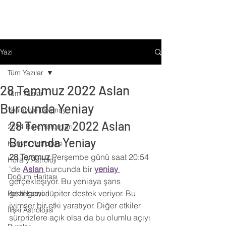
Yazı
Tüm Yazılar
28 Temmuz 2022 Aslan
Tüm Yazılar
Burcunda Yeniay
Yeniay ve Dolunay
28 Temmuz 2022 Aslan 
2024 Burç Yorumları
Burcunda Yeniay
Kariyer Astrolojisi
28 Temmuz
 Perşembe günü saat 20:54 
Horary Astroloji
'de 
Aslan
burcunda bir 
yeniay 
Doğum Haritası
gerçekleşiyor. Bu yeniaya şans 
gezegeni Jüpiter destek veriyor. Bu 
Rektifikasyon
iyimser bir etki yaratıyor. Diğer etkiler 
İlişki Astrolojisi
sürprizlere açık olsa da bu olumlu açıyı 