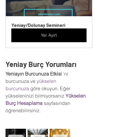
Yeniay/Dolunay Semineri
Yer Ayırt
Yeniay Burç Yorumları
Yeniayın Burcunuza Etkisi 
'ni 
burcunuza ve 
yükselen 
burcunuza
 göre okuyun. Eğer 
yükseleninizi bilmiyorsanız 
Yükselen 
Burç Hesaplama
sayfasından 
öğrenebilirsiniz.