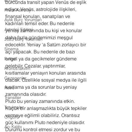
Burçlar
burcunda transit yapan Venüs de eşlik 
ediyor. Venüs, astrolojide ilişkileri, 
Pratik Astroloji
finansal konuları, sanatçıları ve 
Aylık Burç Yorumları
kadınları temsil eder. Bu nedenle 
Astroloji Eğitimi
yeniay zamanında bu kişi ve konular 
daha fazla gündemimizi meşgul 
2023 Burç Yorumları
edecektir. Yeniay ‘a Satürn zorlayıcı bir 
Sinema
açı yapacak. Bu nedenle de bazı 
engel ya da gecikmeler gündeme 
Futbol
gelebilir. Cezalar, yaptırımlar, 
KronosTakvim
kısıtlamalar yeniayın konuları arasında 
Gezegenler
olacak. Özellikle sosyal medya ile ilgili 
kısıtlama ya da sorunlar bu yeniay 
Retro
zamanında olasıdır.
Transitler
Pluto bu yeniay zamanında etkin. 
Tutulmalar
Küçük bir anlaşmazlıkta büyük tepkiler 
vermeye eğilimli olabiliriz. Orantısız 
Öngörü
güç kullanımı Pluto nedeniyle olasıdır. 
Açı Kalıbı
Durumu kontrol etmesi zordur ve bu 