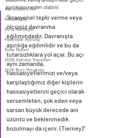
ayrılıklara neden olabilir.
Astrolojide Evler
“İrrasyonel tepki verme veya 
William Lilly
ölçüsüz davranma 
Soru Astrolojisi
eğilimindedir. Davranışta 
Helenistik Astroloji
aşırılığa eğilimlidir ve bu da 
Solar Return
tutarsızlıklara yol açar. Bu açı 
2026 Astroloji Transitleri
aynı zamanda, 
2026 Burç Yorumları
hassasiyetlerimizi ve/veya 
karşılaştığımız diğer kişilerin 
hassasiyetlerini geçici olarak 
sersemleten, şok eden veya 
sarsan büyük derecede ani 
üzüntü ve beklenmedik 
bozulmayı da içerir. (Tierney)”