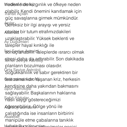
nedenle de kızgınlık ve öfkeye neden 
Medikal Astroloji
olabilir. Kendi önemini kanıtlamak için 
Transit Açıları
güç savaşlarına girmek mümkündür. 
Açılar
Gereksiz bir ilgi arayışı ve yersiz 
otoriter bir tutum etrafımızdakileri 
Asteroid
uzaklaştırabilir. Yüksek beklenti ve 
Ay Düğümleri
talepler hayal kırıklığı ile 
İleri Seviye Astroloji
sonuçlanabilir. Taleplerde ısrarcı olmak 
stresi daha da arttırabilir. Son dakikada 
Temel Seviye Astroloji
planların bozulması olasıdır. 
Orta Seviye Astroloji
Soğukkanlılık ve sabır gerektiren bir 
test zamanıdır. Yaşanan kriz, herkesin 
Geleneksel Astroloji
kendisine daha yakından bakmasını 
Spor Astrolojisi
sağlayabilir. Başkalarının haklarına 
Sabit Yıldızlar
nasıl saygı göstereceğimizi 
öğrenebiliriz. Gölge yönü ile 
Astroloji Gündemi
çalıştığında ise insanların birbirini 
Asaletler
manipüle etme çabalarına tanıklık 
Haftalık Burç Yorumları
edebiliriz.Yanlış anlaşılmalar geçici 