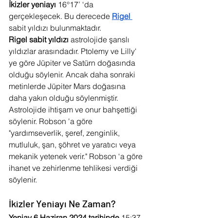
İkizler yeniayı 
16°17’ ‘da 
gerçekleşecek. Bu derecede 
Rigel 
sabit yıldızı bulunmaktadır. 
Rigel sabit yıldızı
 astrolojide şanslı 
yıldızlar arasındadır. Ptolemy ve Lilly' 
ye göre Jüpiter ve Satürn doğasında 
olduğu söylenir. Ancak daha sonraki 
metinlerde Jüpiter Mars doğasına 
daha yakın olduğu söylenmiştir. 
Astrolojide ihtişam ve onur bahşettiği 
söylenir. Robson 'a göre 
"yardımseverlik, şeref, zenginlik, 
mutluluk, şan, şöhret ve yaratıcı veya 
mekanik yetenek verir." Robson ‘a göre 
ihanet ve zehirlenme tehlikesi verdiği 
söylenir. 
İkizler Yeniayı Ne Zaman?
Yeniay 6 Haziran 2024 tarihinde 
15:37 