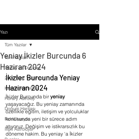
Yazı
Tüm Yazılar
Yeniay İkizler Burcunda 6
Tüm Yazılar
Haziran 2024
Yeniay ve Dolunay
İkizler Burcunda Yeniay 
2024 Burç Yorumları
Haziran 2024
Kariyer Astrolojisi
İkizler Burcunda bir 
yeniay 
Horary Astroloji
yaşayacağız. Bu yeniay zamanında 
Doğum Haritası
özellikle eğitim, iletişim ve yolculuklar 
konusunda yeni bir sürece adım 
Rektifikasyon
atıyoruz. Değişim ve istikrarsızlık bu 
İlişki Astrolojisi
döneme hakim. Bu yeniay ‘a İkizler 