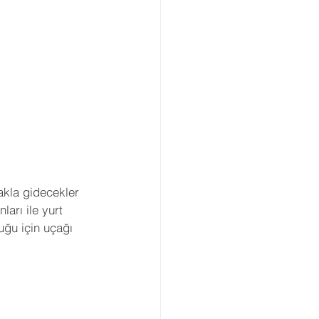
akla gidecekler 
arı ile yurt 
uğu için uçağı 