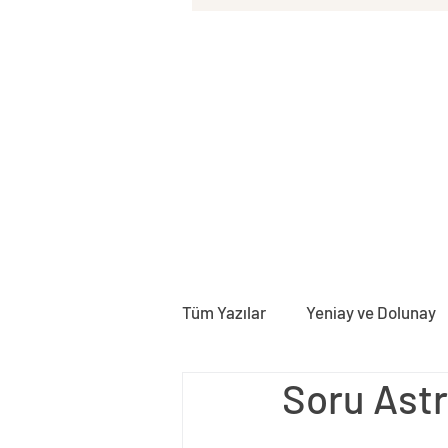
Tüm Yazılar
Yeniay ve Dolunay
Soru Astr
Doğum Haritası
Rektifika