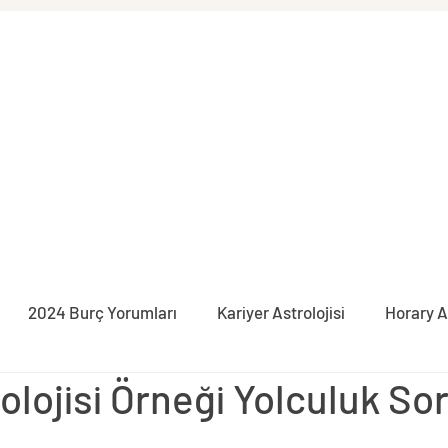
2024 Burç Yorumları
Kariyer Astrolojisi
Horary A
olojisi Örneği Yolculuk So
syon
İlişki Astrolojisi
Burçlar
Pratik Astroloji