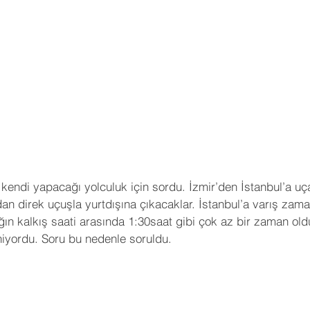
kendi yapacağı yolculuk için sordu. İzmir’den İstanbul’a uç
an direk uçuşla yurtdışına çıkacaklar. İstanbul’a varış zamanl
ğın kalkış saati arasında 1:30saat gibi çok az bir zaman old
iyordu. Soru bu nedenle soruldu.