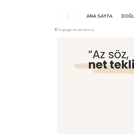
ANA SAYFA
DOĞU
© Copyright by astrokronos