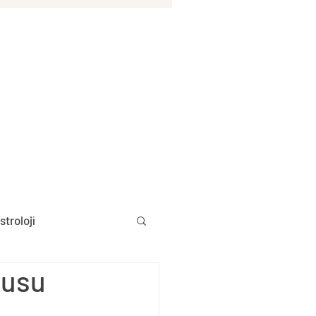
stroloji
rusu
Aylık Burç Yorumları