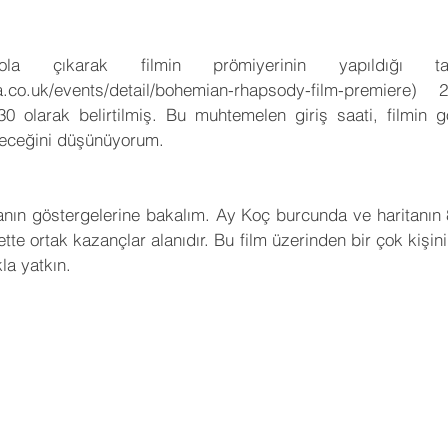
a çıkarak filmin prömiyerinin yapıldığı tar
na.co.uk/events/detail/bohemian-rhapsody-film-premiere
 olarak belirtilmiş. Bu muhtemelen giriş saati, filmin gö
ileceğini düşünüyorum.
itanın göstergelerine bakalım. Ay Koç burcunda ve haritanın 
ette ortak kazançlar alanıdır. Bu film üzerinden bir çok kişinin
la yatkın.