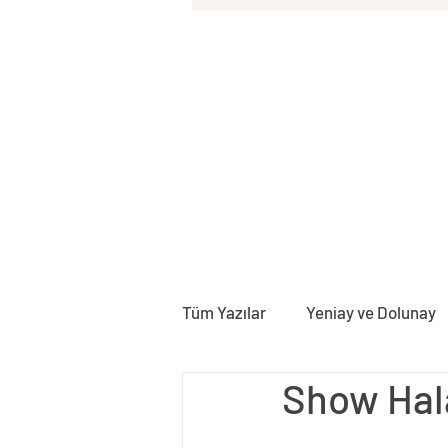
Tüm Yazılar
Yeniay ve Dolunay
Show Hal
Doğum Haritası
Rektifika