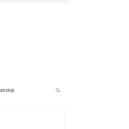
stroloji
Aylık Burç Yorumları