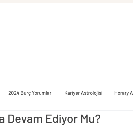
2024 Burç Yorumları
Kariyer Astrolojisi
Horary A
a Devam Ediyor Mu?
syon
İlişki Astrolojisi
Burçlar
Pratik Astroloji