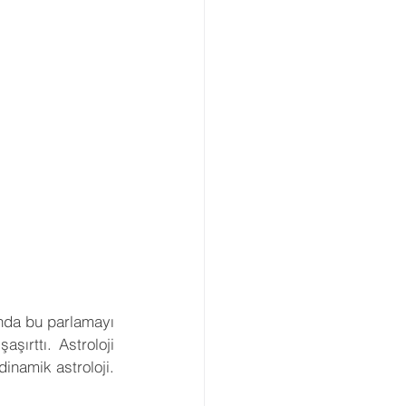
nda bu parlamayı 
şırttı. Astroloji 
inamik astroloji. 