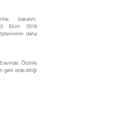
ihe bakalım. 
) 23 Ekim 2018 
steriminin daha 
8.evinde. Ölümle 
 gelir elde ettiği 