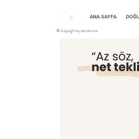
ANA SAYFA
DOĞU
© Copyright by astrokronos