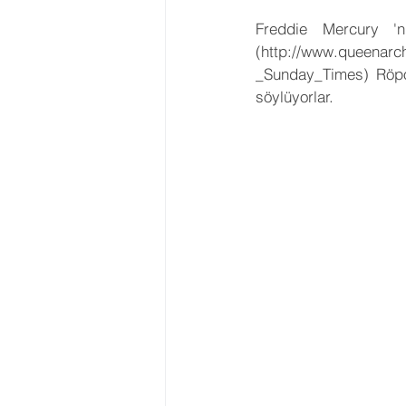
Freddie Mercury 'n
(http://www.queenarc
_Sunday_Times) Röpor
söylüyorlar.