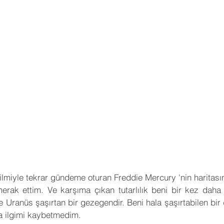
miyle tekrar gündeme oturan Freddie Mercury 'nin haritası
erak ettim. Ve karşıma çıkan tutarlılık beni bir kez daha şa
e Uranüs şaşırtan bir gezegendir. Beni hala şaşırtabilen bir d
a ilgimi kaybetmedim.