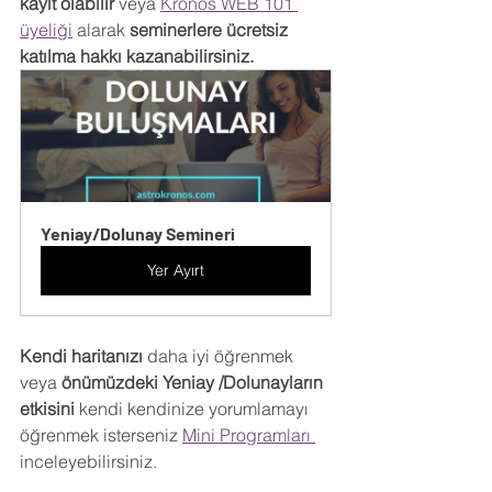
kayıt olabilir 
veya 
Kronos WEB 101 
üyeliği
 alarak 
seminerlere ücretsiz 
katılma hakkı kazanabilirsiniz.
Yeniay/Dolunay Semineri
Yer Ayırt
Kendi haritanızı 
daha iyi öğrenmek 
veya 
önümüzdeki Yeniay /Dolunayların 
etkisini 
kendi kendinize yorumlamayı 
öğrenmek isterseniz 
Mini Programları 
inceleyebilirsiniz.