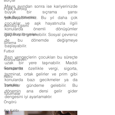
Burçlar
Mayıs ayından sonra ise kariyerinizde 
Pratik Astroloji
büyük bir sıçrama şansı 
Aylık Burç Yorumları
yakalayabilirsiniz. Bu yıl daha çok 
çocuklar ve aşk hayatınızla ilgili 
Astroloji Eğitimi
konularda önemli dönüşümler 
2023 Burç Yorumları
geçirmeniz gerekebilir. Sosyal çevreniz 
de bu dönemde değişmeye 
Sinema
başlayabilir.
Futbol
Bazı yengeçlerin çocukları bu süreçte 
KronosTakvim
uzak bir yere taşınabilir. Maddi 
Gezegenler
konularda özellikle vergi, sigorta, 
tazminat, ortak gelirler ve prim gibi 
Retro
konularda bazı gecikmeler ya da 
Transitler
zorluklar gündeme gelebilir. Bu 
dönemin ana dersi gelir gider 
Tutulmalar
dengesini iyi ayarlamaktır.
Öngörü
Açı Kalıbı