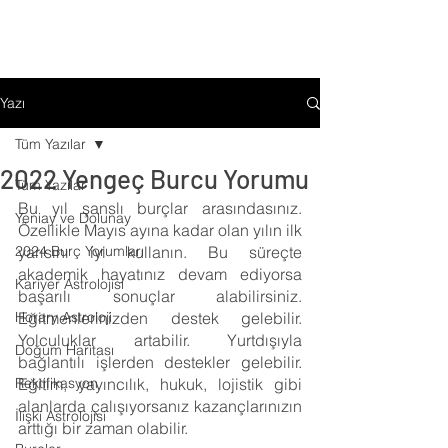
Yazı
Tüm Yazılar
2022 Yengeç Burcu Yorumu
Tüm Yazılar
Bu yıl şanslı burçlar arasındasınız. 
Yeniay ve Dolunay
Özellikle Mayıs ayına kadar olan yılın ilk 
2024 Burç Yorumları
yarısını iyi kullanın. Bu süreçte 
akademik hayatınız devam ediyorsa 
Kariyer Astrolojisi
başarılı sonuçlar alabilirsiniz. 
Horary Astroloji
Eğitmenlerinizden destek gelebilir. 
Yolculuklar artabilir. Yurtdışıyla 
Doğum Haritası
bağlantılı işlerden destekler gelebilir. 
Rektifikasyon
Eğitim, yayıncılık, hukuk, lojistik gibi 
alanlarda çalışıyorsanız kazançlarınızın 
İlişki Astrolojisi
arttığı bir zaman olabilir. 