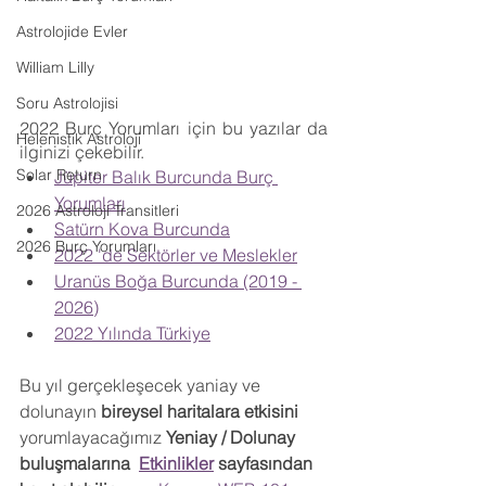
Astrolojide Evler
William Lilly
Soru Astrolojisi
2022 Burç Yorumları için bu yazılar da 
Helenistik Astroloji
ilginizi çekebilir.
Solar Return
Jüpiter Balık Burcunda Burç 
Yorumları
2026 Astroloji Transitleri
Satürn Kova Burcunda
2026 Burç Yorumları
2022 'de Sektörler ve Meslekler
Uranüs Boğa Burcunda (2019 - 
2026)
2022 Yılında Türkiye
Bu yıl gerçekleşecek yaniay ve 
dolunayın 
bireysel haritalara etkisini
yorumlayacağımız 
Yeniay / Dolunay 
buluşmalarına  
Etkinlikler
 sayfasından 