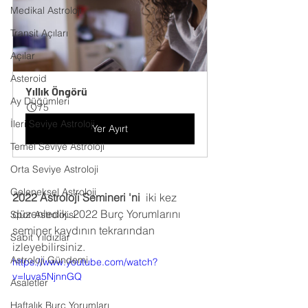
Medikal Astroloji
Transit Açıları
Açılar
Asteroid
Yıllık Öngörü
Ay Düğümleri
75
İleri Seviye Astroloji
Yer Ayırt
Temel Seviye Astroloji
Orta Seviye Astroloji
Geleneksel Astroloji
2022 Astroloji Semineri 'ni  
iki kez 
düzenledik. 2022 Burç Yorumlarını 
Spor Astrolojisi
seminer kaydının tekrarından 
Sabit Yıldızlar
izleyebilirsiniz.
Astroloji Gündemi
https://www.youtube.com/watch?
v=luva5NjnnGQ
Asaletler
Haftalık Burç Yorumları