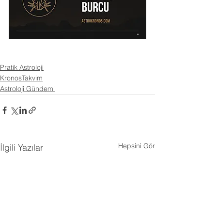
Pratik Astroloji
KronosTakvim
Astroloji Gündemi
Hepsini Gör
İlgili Yazılar