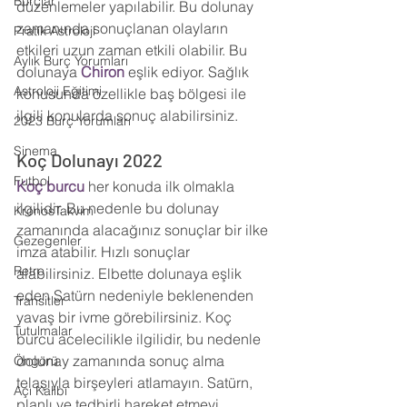
Burçlar
düzenlemeler yapılabilir. Bu dolunay 
zamanında sonuçlanan olayların 
Pratik Astroloji
etkileri uzun zaman etkili olabilir. Bu 
Aylık Burç Yorumları
dolunaya 
Chiron 
eşlik ediyor. Sağlık 
Astroloji Eğitimi
konusunda özellikle baş bölgesi ile 
ilgili konularda sonuç alabilirsiniz.
2023 Burç Yorumları
Sinema
Koç Dolunayı 2022
Futbol
Koç burcu
 her konuda ilk olmakla 
ilgilidir. Bu nedenle bu dolunay 
KronosTakvim
zamanında alacağınız sonuçlar bir ilke 
Gezegenler
imza atabilir. Hızlı sonuçlar 
Retro
alabilirsiniz. Elbette dolunaya eşlik 
eden Satürn nedeniyle beklenenden 
Transitler
yavaş bir ivme görebilirsiniz. Koç 
Tutulmalar
burcu acelecilikle ilgilidir, bu nedenle 
dolunay zamanında sonuç alma 
Öngörü
telaşıyla birşeyleri atlamayın. Satürn, 
Açı Kalıbı
planlı ve tedbirli hareket etmeyi 