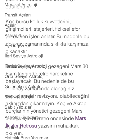
Medikal Astroloji
ödüllendirir.
Transit Açıları
Koç burcu kolluk kuvvetlerini, 
Açılar
girişimcileri, stajerleri, fiziksel efor 
Asteroid
gerektiren işleri anlatır. Bu nedenle bu 
dolunay zamanında sıklıkla karşımıza 
Ay Düğümleri
çıkacaktır.
İleri Seviye Astroloji
Dolunayın yönetici gezegeni Mars 30 
Temel Seviye Astroloji
Ekim tarihinde retro hareketine 
Orta Seviye Astroloji
başlayacak. Bu nedenle de bu 
Geleneksel Astroloji
dolunay zamanında alacağınız 
sonuçların bir revizyonu olabileceğini 
Spor Astrolojisi
aklınızdan çıkarmayın. Koç ve Akrep 
Sabit Yıldızlar
burçlarının yönetici gezegeni Mars 
Astroloji Gündemi
olduğu için bu retro öncesinde 
Mars 
İkizler Retrosu
 yazısını muhakkak 
Asaletler
okuyun.
Haftalık Burç Yorumları