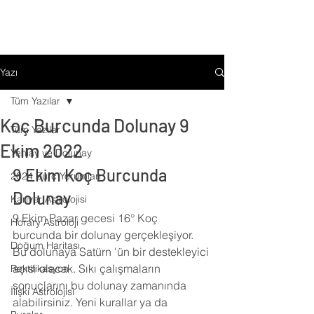
Yazı
Tüm Yazılar
Koç Burcunda Dolunay 9
Tüm Yazılar
Ekim 2022
Yeniay ve Dolunay
9 Ekim Koç Burcunda 
2024 Burç Yorumları
Dolunay
Kariyer Astrolojisi
9 Ekim Pazar gecesi 16° Koç 
Horary Astroloji
burcunda bir dolunay gerçekleşiyor. 
Doğum Haritası
Bu dolunaya Satürn 'ün bir destekleyici 
açısı olacak. Sıkı çalışmaların 
Rektifikasyon
sonuçlarını bu dolunay zamanında 
İlişki Astrolojisi
alabilirsiniz. Yeni kurallar ya da 