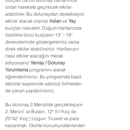
burçları da bu dolunay zamanında 
onları harekete geçirecek etkiler 
alabilirler. Bu dolunaydan destekleyici 
etkiler alacak olanlar 
Aslan 
ve 
Yay 
burçları olacaktır. Doğum haritanızda 
özellikle öncü burçların 13° - 19° 
derecelerinde göstergeleriniz varsa 
direk etkiler alabilirsiniz. Haritanızın 
nasıl etkiler alacağını merak 
ediyorsanız 
Yeniay / Dolunay 
Yorumlama
 programını alarak 
öğrenebilirsiniz. Bu programda basit 
tablolar sayesinde astroloji bilmeden 
de yorum yapabilirsiniz. 
Bu dolunay 2.Menzilde gerçekleşiyor. 
2. Menzil: al-Butain, 12° 51’Koç ile 
25°42’ Koç | Uygun: Ticaret ve para 
kazanmak. Otorite konumundakilerden 