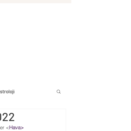
stroloji
022
Aylık Burç Yorumları
ler <
Hava> 