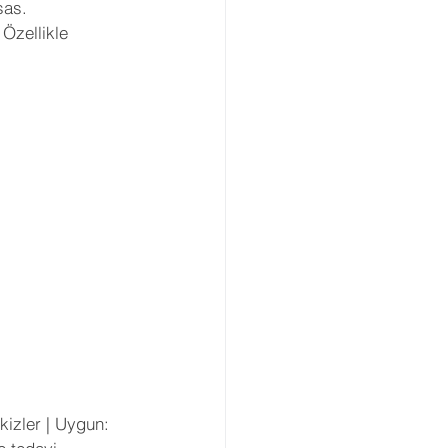
sas.
Özellikle 
İkizler | Uygun: 