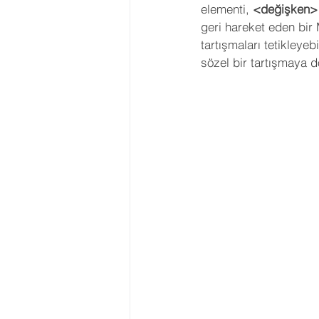
elementi, 
<değişken>
Astroloji Eğitimi
2023 Burç
geri hareket eden bir
tartışmaları tetikleye
sözel bir tartışmaya dö
Transitler
Tutulmalar
Asteroid
Ay Düğümleri
Geleneksel Astroloji