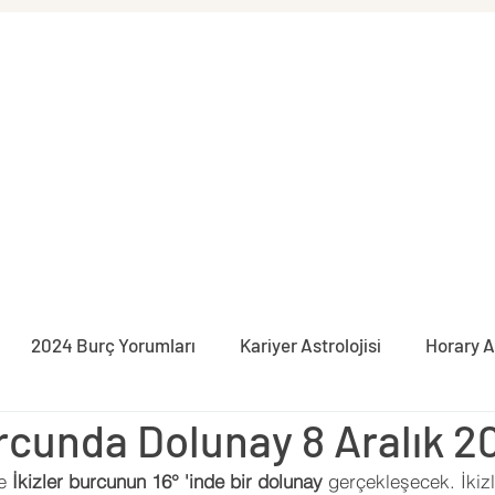
2024 Burç Yorumları
Kariyer Astrolojisi
Horary A
urcunda Dolunay 8 Aralık 2
syon
İlişki Astrolojisi
Burçlar
Pratik Astroloji
e 
İkizler burcunun 16° 'inde bir dolunay
 gerçekleşecek. İkiz