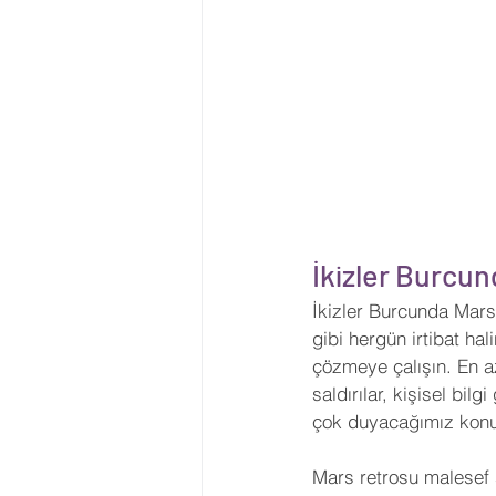
İkizler Burcu
İkizler Burcunda Mars
gibi hergün irtibat ha
çözmeye çalışın. En a
saldırılar, kişisel bil
çok duyacağımız konul
Mars retrosu malesef s