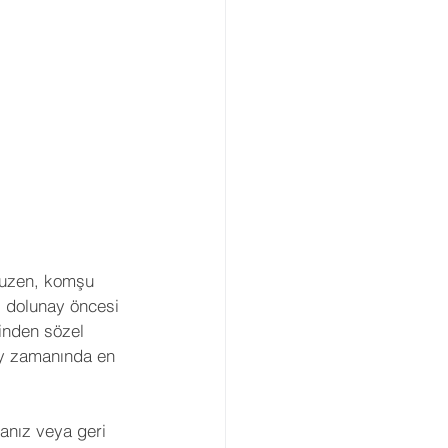
kuzen, komşu 
ri dolunay öncesi 
inden sözel 
unay zamanında en 
anız veya geri 