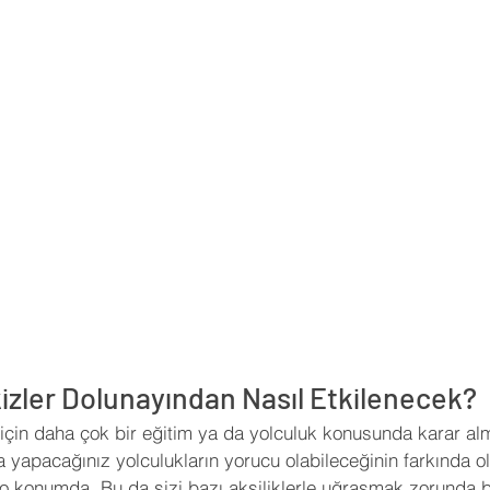
kizler Dolunayından Nasıl Etkilenecek?
 için daha çok bir eğitim ya da yolculuk konusunda karar alm
yapacağınız yolculukların yorucu olabileceğinin farkında olu
o konumda. Bu da sizi bazı aksiliklerle uğraşmak zorunda bır