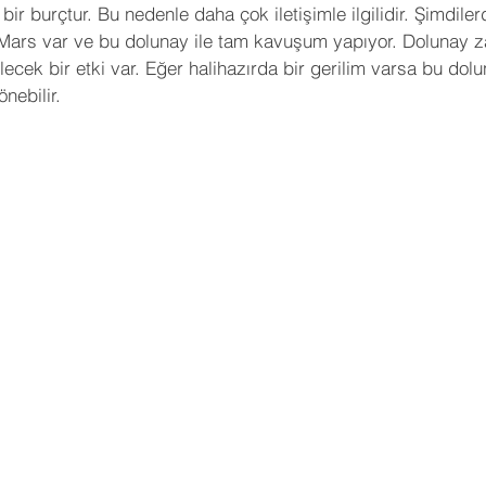
 bir burçtur. Bu nedenle daha çok iletişimle ilgilidir. Şimdile
 Yorumları
Sinema
Futbol
KronosTakvim
 Mars var ve bu dolunay ile tam kavuşum yapıyor. Dolunay 
bilecek bir etki var. Eğer halihazırda bir gerilim varsa bu do
nebilir.
Öngörü
Açı Kalıbı
Medikal Astroloji
Transit Açıl
İleri Seviye Astroloji
Temel Seviye Astroloji
Orta Se