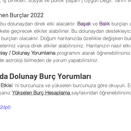
et, iş birlikleri, sosyal ve politik yaşam | Uygun Değil: Tarım 
nen Burçlar 2022
 bu dolunaydan direk etki alacaktır. 
Başak 
ve 
Balık 
burçları
ete geçirecek etkiler alabilirler. Bu dolunaydan destekleyici
 
burçları olacaktır. Doğum haritanızda özellikle değişken bur
eriniz varsa direk etkiler alabilirsiniz. Haritanızın nasıl etki
niay / Dolunay Yorumlama
 programını alarak öğrenebilirsini
de astroloji bilmeden de yorum yapabilirsiniz. 
nda Dolunay Burç Yorumları
Etkisi 
'ni burcunuza ve 
yükselen burcunuza
 göre okuyun. E
sanız 
Yükselen Burç Hesaplama 
sayfasından öğrenebilirsini
2iIp0