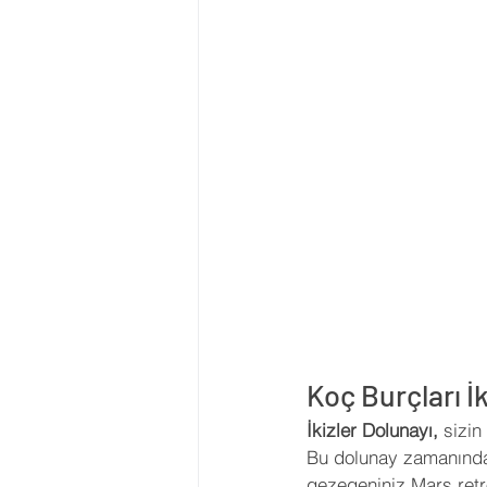
Koç Burçları İ
İkizler Dolunayı, 
sizin
Bu dolunay zamanında 
gezegeniniz Mars retr