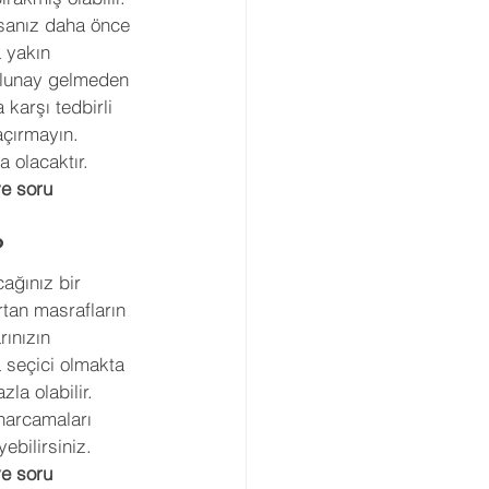
rsanız daha önce 
 yakın 
dolunay gelmeden 
 karşı tedbirli 
çırmayın. 
 olacaktır. 
ve soru 
?
cağınız bir 
tan masrafların 
ınızın 
seçici olmakta 
la olabilir. 
 harcamaları 
bilirsiniz. 
ve soru 