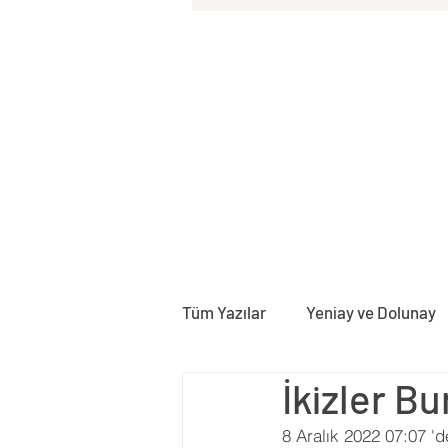
Tüm Yazılar
Yeniay ve Dolunay
İkizler B
Doğum Haritası
Rektifika
8 Aralık 2022 07:07 'd