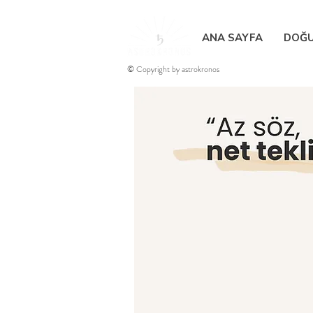
ANA SAYFA
DOĞU
© Copyright by astrokronos