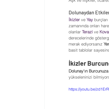
Aşk ve ilişkiler, ticar
Dolunaydan Etkile
İkizler 
ve 
Yay 
burçları
zamanında onları harek
olanlar 
Terazi 
ve 
Kova
derecelerinde göstergel
merak ediyorsanız 
Ye
basit tablolar sayesin
İkizler Burcu
Dolunay'ın Burcunuza 
yükseleninizi bilmiyor
https://youtu.be/zd1ErR