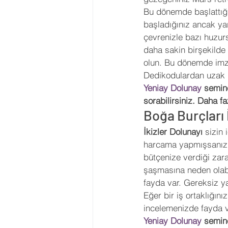
Bu dönemde başlattığı
başladığınız ancak yar
çevrenizle bazı huzur
daha sakin birşekilde ç
olun. Bu dönemde imza
Dedikodulardan uzak d
Yeniay Dolunay 
semine
sorabilirsiniz. Daha faz
Boğa Burçları 
İkizler Dolunayı 
sizin 
harcama yapmışsanız b
bütçenize verdiği zara
şaşmasına neden olab
fayda var. Gereksiz ya
Eğer bir iş ortaklığını
incelemenizde fayda va
Yeniay Dolunay 
semine