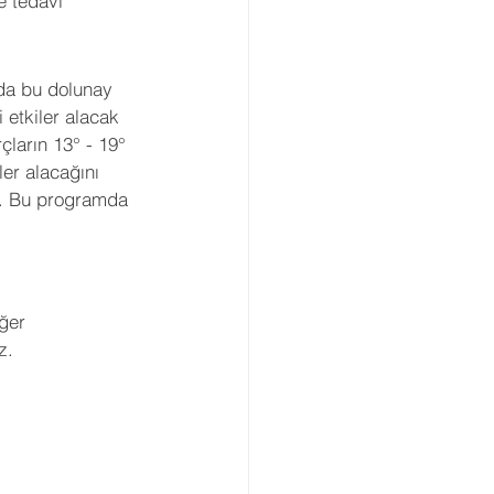
ve tedavi
 da bu dolunay 
 etkiler alacak 
çların 13° - 19° 
ler alacağını 
z. Bu programda 
ğer 
z.