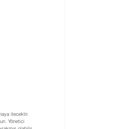
aya itecektir. 
n. Yönetici 
akmış olabilir. 