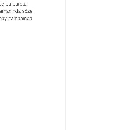
rde bu burçta 
Gezegenler
Retro
zamanında sözel 
lunay zamanında 
arı
Açılar
viye Astroloji