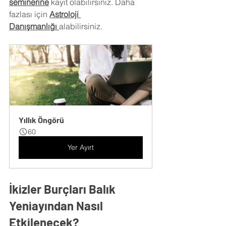
seminerine
 kayıt olabilirsiniz. Daha 
fazlası için
Astroloji 
Danışmanlığı
alabilirsiniz.
Yıllık Öngörü
60
Yer Ayırt
İkizler Burçları Balık 
Yeniayından Nasıl 
Etkilenecek?