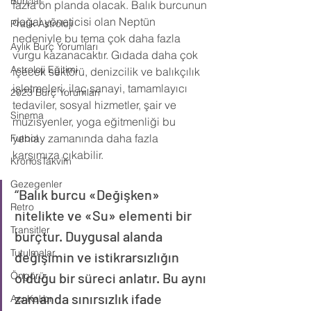
Burçlar
fazla ön planda olacak. Balık burcunun 
doğal yöneticisi olan Neptün 
Pratik Astroloji
nedeniyle bu tema çok daha fazla 
Aylık Burç Yorumları
vurgu kazanacaktır. Gıdada daha çok 
Astroloji Eğitimi
içecek sektörü, denizcilik ve balıkçılık 
işletmeleri, ilaç sanayi, tamamlayıcı 
2023 Burç Yorumları
tedaviler, sosyal hizmetler, şair ve 
Sinema
müzisyenler, yoga eğitmenliği bu 
yeniay zamanında daha fazla 
Futbol
karşımıza çıkabilir.
KronosTakvim
Gezegenler
“Balık burcu «Değişken» 
Retro
nitelikte ve «Su» elementi bir 
Transitler
burçtur. Duygusal alanda 
Tutulmalar
değişimin ve istikrarsızlığın 
Öngörü
olduğu bir süreci anlatır. Bu aynı 
zamanda sınırsızlık ifade 
Açı Kalıbı