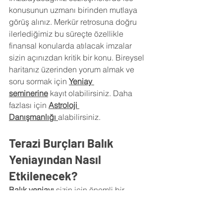
konusunun uzmanı birinden mutlaya 
görüş alınız. Merkür retrosuna doğru 
ilerlediğimiz bu süreçte özellikle 
finansal konularda atılacak imzalar 
sizin açınızdan kritik bir konu. Bireysel 
haritanız üzerinden yorum almak ve 
soru sormak için
Yeniay 
seminerine
 kayıt olabilirsiniz. Daha 
fazlası için
Astroloji 
Danışmanlığı
alabilirsiniz.
Terazi Burçları Balık 
Yeniayından Nasıl 
Etkilenecek?
Balık yeniayı 
sizin için önemli bir 
yeniay. Bu yeniay konularının 
sonuçlarını göreceğimiz dolunay bir ay 