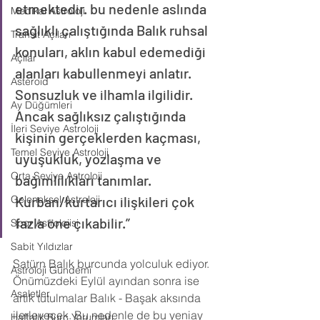
etmektedir. bu nedenle aslında 
Medikal Astroloji
sağlıklı çalıştığında Balık ruhsal 
Transit Açıları
konuları, aklın kabul edemediği 
Açılar
alanları kabullenmeyi anlatır. 
Asteroid
Sonsuzluk ve ilhamla ilgilidir. 
Ay Düğümleri
Ancak sağlıksız çalıştığında 
İleri Seviye Astroloji
kişinin gerçeklerden kaçması, 
Temel Seviye Astroloji
uyuşukluk, yozlaşma ve 
Orta Seviye Astroloji
bağımlılıkları tanımlar. 
Geleneksel Astroloji
Kurban/kurtarıcı ilişkileri çok 
fazla öne çıkabilir.”
Spor Astrolojisi
Sabit Yıldızlar
Satürn Balık burcunda yolculuk ediyor. 
Astroloji Gündemi
Önümüzdeki Eylül ayından sonra ise 
Asaletler
artık tutulmalar Balık - Başak aksında 
ilerleyecek. Bu nedenle de bu yeniay 
Haftalık Burç Yorumları