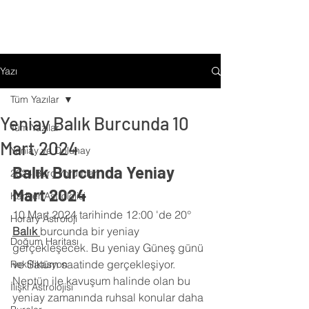
Yazı
Tüm Yazılar
Yeniay Balık Burcunda 10
Tüm Yazılar
Mart 2024
Yeniay ve Dolunay
Balık Burcunda Yeniay 
2024 Burç Yorumları
Mart 2024
Kariyer Astrolojisi
10 Mart 2024 tarihinde 12:00 'de 20° 
Horary Astroloji
Balık 
burcunda bir yeniay 
Doğum Haritası
gerçekleşecek. Bu yeniay Güneş günü 
ve Satürn saatinde gerçekleşiyor. 
Rektifikasyon
Neptün ile kavuşum halinde olan bu 
İlişki Astrolojisi
yeniay zamanında ruhsal konular daha 