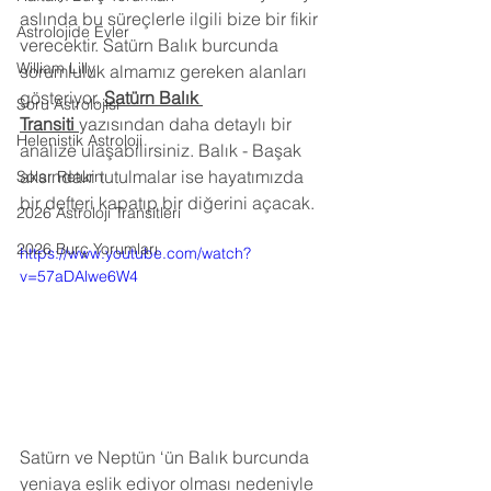
aslında bu süreçlerle ilgili bize bir fikir 
Astrolojide Evler
verecektir. Satürn Balık burcunda 
William Lilly
sorumluluk almamız gereken alanları 
gösteriyor. 
Satürn Balık 
Soru Astrolojisi
Transiti
yazısından daha detaylı bir 
Helenistik Astroloji
analize ulaşabilirsiniz. 
Balık - Başak 
aksındaki tutulmalar ise hayatımızda 
Solar Return
bir defteri kapatıp bir diğerini açacak.
2026 Astroloji Transitleri
2026 Burç Yorumları
https://www.youtube.com/watch?
v=57aDAlwe6W4
Satürn ve Neptün ‘ün Balık burcunda 
yeniaya eşlik ediyor olması nedeniyle 