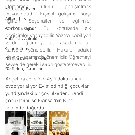
Öğrenmek, ufunu genişletmek 
Astrolojide Evler
ihtiyacındadır. Kişisel gelişime karşı 
William Lilly
ilgilidir. Seyehatler ve eğitimler 
sözkonusudur. Bu konularda sık 
Soru Astrolojisi
değişimler yaşayabilir. Yazma kabiliyeti 
Helenistik Astroloji
vardır, eğitim ya da akademik bir 
Solar Return
kariyere yönelebilir. Hukuk, adalet 
kişinin yaşamında önemlidir. Öğretmeyi 
2026 Astroloji Transitleri
sevse de gerekli sabrı gösteremeyebilir.
2026 Burç Yorumları
Angelina Jolie 'nin Ay 'ı dokuzuncu 
evde yer alıyor. Evlat edindiği çocuklar 
yurtdışındaki bir çok ülkeden. Kendi 
çocuklarını ise Fransa 'nın Nice 
kentinde doğurdu.