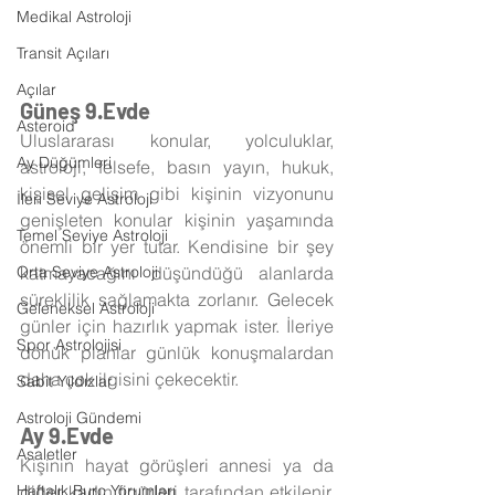
Medikal Astroloji
Transit Açıları
Açılar
Güneş 9.Evde
Asteroid
Uluslararası konular, yolculuklar, 
Ay Düğümleri
astroloji, felsefe, basın yayın, hukuk, 
kişisel gelişim gibi kişinin vizyonunu 
İleri Seviye Astroloji
genişleten konular kişinin yaşamında 
Temel Seviye Astroloji
önemli bir yer tutar. Kendisine bir şey 
katmayacağını düşündüğü alanlarda 
Orta Seviye Astroloji
süreklilik sağlamakta zorlanır. Gelecek 
Geleneksel Astroloji
günler için hazırlık yapmak ister. İleriye 
Spor Astrolojisi
dönük planlar günlük konuşmalardan 
daha çok ilgisini çekecektir. 
Sabit Yıldızlar
Astroloji Gündemi
Ay 9.Evde
Asaletler
Kişinin hayat görüşleri annesi ya da 
diğer kadın figürleri tarafından etkilenir. 
Haftalık Burç Yorumları