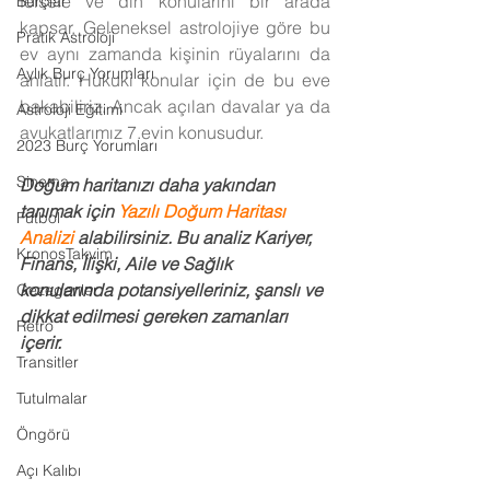
felsefe ve din konularını bir arada 
Burçlar
kapsar. Geleneksel astrolojiye göre bu 
Pratik Astroloji
ev aynı zamanda kişinin rüyalarını da 
Aylık Burç Yorumları
anlatır. Hukuki konular için de bu eve 
bakabiliriz. Ancak açılan davalar ya da 
Astroloji Eğitimi
avukatlarımız 7.evin konusudur.
2023 Burç Yorumları
Sinema
Doğum haritanızı daha yakından 
tanımak için
Yazılı Doğum Haritası 
Futbol
Analizi 
alabilirsiniz. Bu analiz Kariyer, 
KronosTakvim
Finans, İlişki, Aile ve Sağlık 
konularında potansiyelleriniz, şanslı ve 
Gezegenler
dikkat edilmesi gereken zamanları 
Retro
içerir.
Transitler
Tutulmalar
Öngörü
Açı Kalıbı