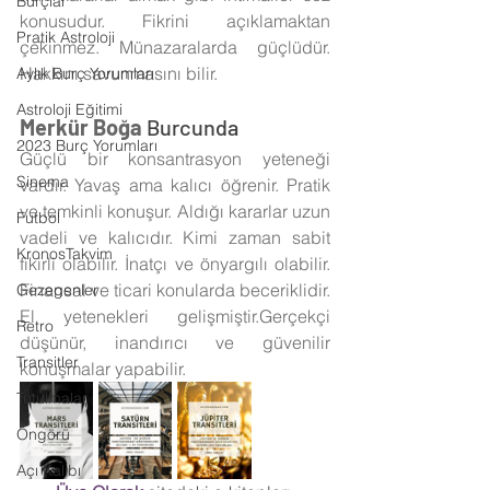
Burçlar
konusudur. Fikrini açıklamaktan 
Pratik Astroloji
çekinmez. Münazaralarda güçlüdür. 
Hakkını savunmasını bilir.
Aylık Burç Yorumları
Astroloji Eğitimi
Merkür Boğa 
Burcunda
2023 Burç Yorumları
Güçlü bir konsantrasyon yeteneği 
Sinema
vardır. Yavaş ama kalıcı öğrenir. Pratik 
ve temkinli konuşur. Aldığı kararlar uzun 
Futbol
vadeli ve kalıcıdır. Kimi zaman sabit 
KronosTakvim
fikirli olabilir. İnatçı ve önyargılı olabilir. 
Finansal ve ticari konularda beceriklidir. 
Gezegenler
El yetenekleri gelişmiştir.Gerçekçi 
Retro
düşünür, inandırıcı ve güvenilir 
Transitler
konuşmalar yapabilir.
Tutulmalar
Öngörü
Açı Kalıbı