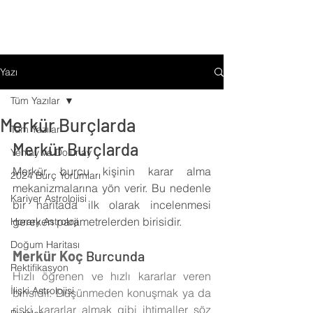
Yazı
Tüm Yazılar
Merkür Burçlarda
Tüm Yazılar
Merkür Burçlarda
Yeniay ve Dolunay
Merkür burcu kişinin karar alma 
2024 Burç Yorumları
mekanizmalarına yön verir. Bu nedenle 
Kariyer Astrolojisi
bir haritada ilk olarak incelenmesi 
gereken parametrelerden birisidir.
Horary Astroloji
Doğum Haritası
Merkür Koç 
Burcunda
Rektifikasyon
Hızlı öğrenen ve hızlı kararlar veren 
İlişki Astrolojisi
birisidir. Düşünmeden konuşmak ya da 
riski kararlar almak gibi ihtimaller söz 