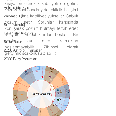
kişiye bir esneklik kabiliyeti de getirir. 
Astrolojide Evler
Yazma konusunda yeteneklidir. İletişimi 
kuvvetli, ikna kabiliyeti yüksektir. Çabuk 
William Lilly
çözüm üretir. Sorunlar karşısında 
Soru Astrolojisi
konuşarak çözüm bulmayı tercih eder. 
Helenistik Astroloji
Sosyaldir, yolculuklardan hoşlanır. Bir 
yerde uzun süre kalmaktan 
Solar Return
hoşlanmayabilir. Zihinsel olarak 
2026 Astroloji Transitleri
gerginlik sözkonusu olabilir.
2026 Burç Yorumları