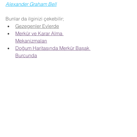
Alexander Graham Bell
Bunlar da ilginizi çekebilir;
Gezegenler Evlerde
Merkür ve Karar Alma 
Mekanizmaları
Doğum Haritasında Merkür Başak 
Burcunda
Doğum Haritasında Merkür Balık 
Burcunda
Doğum Haritasında Merkür Aslan 
Burcunda
Merkür Mars Kavuşum Açısı
Merkür Güneşin Kalbinde
Merkür Retrosu Soruları
Ünlülerin Doğum Haritaları
Jon Krakauer Doğum Haritası