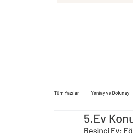
Tüm Yazılar
Yeniay ve Dolunay
5.Ev Konu
Doğum Haritası
Rektifika
Beşinci Ev: E