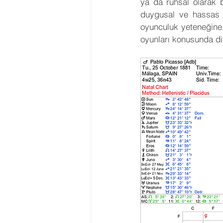
ya da ruhsal olarak be
duygusal ve hassas ol
oyunculuk yeteneğine s
oyunları konusunda dik