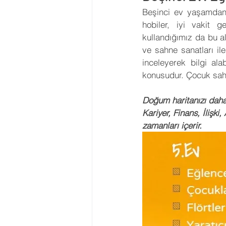
Beşinci ev yaşamdan ke
Astroloji Eğitimi
2023 Burç
hobiler, iyi vakit g
kullandığımız da bu al
ve sahne sanatları ile 
Transitler
Tutulmalar
inceleyerek bilgi ala
konusudur. Çocuk sahib
Asteroid
Ay Düğümleri
Doğum haritanızı daha
Kariyer, Finans, İlişki
zamanları içerir.
Geleneksel Astroloji