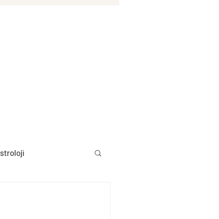
stroloji
Aylık Burç Yorumları