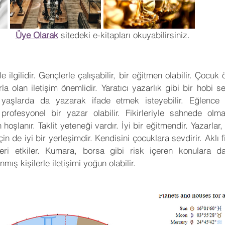
Üye Olarak
 sitedeki e-kitapları okuyabilirsiniz.
e ilgilidir. Gençlerle çalışabilir, bir eğitmen olabilir. Çocuk ö
 olan iletişim önemlidir. Yaratıcı yazarlık gibi bir hobi seç
n yaşlarda da yazarak ifade etmek isteyebilir. Eğlence
rofesyonel bir yazar olabilir. Fikirleriyle sahnede olmakt
şlanır. Taklit yeteneği vardır. İyi bir eğitmendir. Yazarlar, a
in de iyi bir yerleşimdir. Kendisini çocuklara sevdirir. Aklı fik
ri etkiler. Kumara, borsa gibi risk içeren konulara da m
nmış kişilerle iletişimi yoğun olabilir.