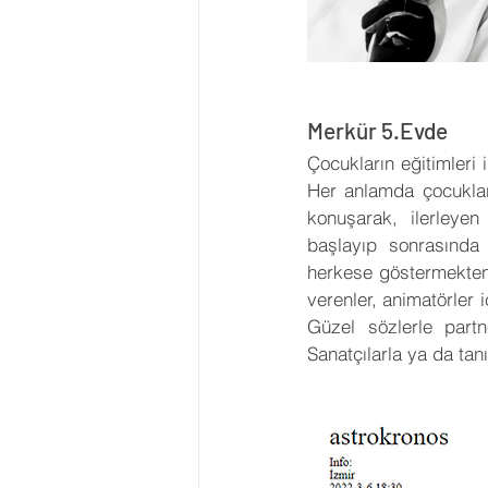
Merkür 5.Evde
Çocukların eğitimleri il
Her anlamda çocuklarla
konuşarak, ilerleye
başlayıp sonrasında p
herkese göstermekten ho
verenler, animatörler iç
Güzel sözlerle partne
Sanatçılarla ya da tanı