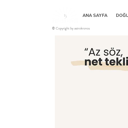
ANA SAYFA
DOĞU
© Copyright by astrokronos