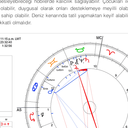
sleyebileceği hobilerde kalıcılık sağlayabilir. Çocukları ile
abilir, duygusal olarak onları desteklemeye meyilli olabi
ahip olabilir. Deniz kenarında tatil yapmaktan keyif alabili
katli olmalıdır.