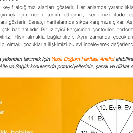
yif aldığımız alanları gösterir. Her anlamda yaratıcılıkla ilg
 Yorumları
Sinema
Futbol
KronosTakvim
eçirmek için neleri tercih ettiğimiz, kendimizi ifade et
anı gösterir. Sanatçı haritalarında sıkça karşımıza çıkar. A
çok bağlantılıdır. Bir izleyici karşısında gösterilen performa
Öngörü
Açı Kalıbı
Medikal Astroloji
Transit Açıl
biliriz. Risk almakla bağlantılıdır. Aynı zamanda çocukla
i olmak, çocuklarla ilişkimizi bu evi inceleyerek değerlendir
İleri Seviye Astroloji
Temel Seviye Astroloji
Orta Se
 yakından tanımak için
Yazılı Doğum Haritası Analizi 
alabilir
, Aile ve Sağlık konularında potansiyelleriniz, şanslı ve dikkat