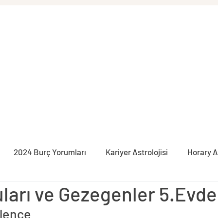
2024 Burç Yorumları
Kariyer Astrolojisi
Horary A
ları ve Gezegenler 5.Evde
syon
İlişki Astrolojisi
Burçlar
Pratik Astroloji
ğlence