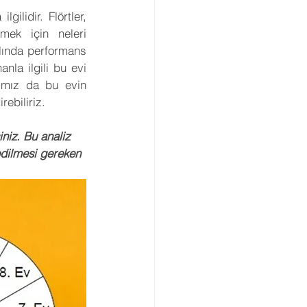
ilidir. Flörtler, 
Gezegenler
Retro
mek için neleri 
slında performans 
nla ilgili bu evi 
arı
Açılar
rımız da bu evin 
ebiliriz.
viye Astroloji
siniz. Bu analiz 
 edilmesi gereken 